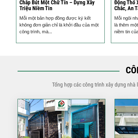
Động Thổ Xây Nhà – Khởi Đầu Vững
Ký hợp đồn
Chắc, An Tâm Đồng Hành
cho ngôi n
Mỗi ngôi nhà được khởi công động thổ
Bước đầu c
ột
là thêm một viên gạch xây dựng nên
không gian 
niềm tin của Quý...
tạo nhà ở, x
CÔ
Tổng hợp các công trình xây dựng nhà 