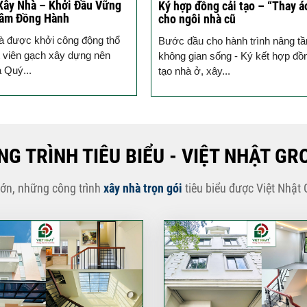
Ký Kết Hợp Đồng Thi Công – 
g cải tạo – “Thay áo mới”
Kết Chất Lượng Từ Ngày Đầu
hà cũ
Ký kết hợp đồng xây nhà trọn gói
ho hành trình nâng tầm
Bước tiến mới cho niềm tin giữa 
sống - Ký kết hợp đồng cải
và Việt...
ây...
NG TRÌNH TIÊU BIỂU - VIỆT NHẬT GR
lớn, những công trình
xây nhà trọn gói
tiêu biểu được Việt Nhật 