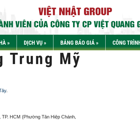
NHÀ
»
DỊCH VỤ
»
BẢNG BÁO GIÁ
»
CÔNG TRÌN
g Trung Mỹ
Tây
.
, TP. HCM (
Phường Tân Hiệp Chánh,