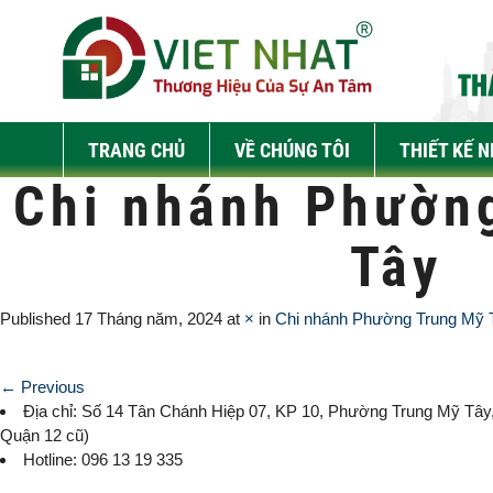
TRANG CHỦ
VỀ CHÚNG TÔI
THIẾT KẾ 
Chi nhánh Phườn
Tây
Published
17 Tháng năm, 2024
at
×
in
Chi nhánh Phường Trung Mỹ 
← Previous
Địa chỉ: Số 14 Tân Chánh Hiệp 07, KP 10,
Phường Trung Mỹ Tây
Quận 12 cũ)
Hotline: 096 13 19 335