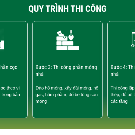
QUY TRÌNH THI CÔNG
phần cọc
Bước 3: Thi công phần móng
Bước 4: Th
nhà
nhà
cọc theo vị
Đào hố móng, xây đài móng, hố
Thi công lắp
n trong bản
gas, hầm phầm, đổ bê tông sàn
thép, đổ bê 
móng
các tầng