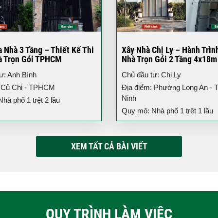
 Nhà 3 Tầng – Thiết Kế Thi
Xây Nhà Chị Ly – Hành Trìn
à Trọn Gói TPHCM
Nhà Trọn Gói 2 Tầng 4x18m
ư: Anh Bình
Chủ đầu tư: Chị Ly
: Củ Chi - TPHCM
Địa điểm: Phường Long An - T
Ninh
hà phố 1 trệt 2 lầu
Quy mô: Nhà phố 1 trệt 1 lầu
XEM TẤT CẢ BÀI VIẾT
QUY TRÌNH LÀM VIỆC