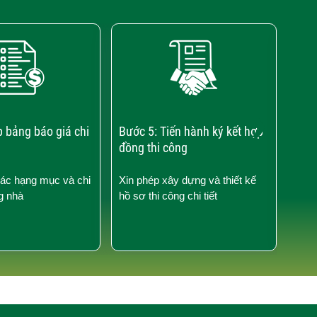
›
p bảng báo giá chi
Bước 5: Tiến hành ký kết hợp
Bước
đồng thi công
công
các hạng mục và chi
Xin phép xây dựng và thiết kế
Kiểm
g nhà
hồ sơ thi công chi tiết
công