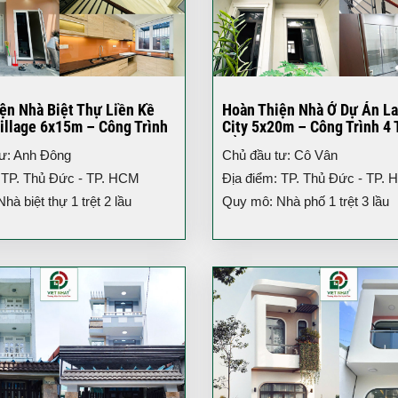
ện Nhà Biệt Thự Liền Kề
Hoàn Thiện Nhà Ở Dự Án L
illage 6x15m – Công Trình
City 5x20m – Công Trình 4 
iện Đại
Đẳng Cấp TP.HCM
tư: Anh Đông
Chủ đầu tư: Cô Vân
 TP. Thủ Đức - TP. HCM
Địa điểm: TP. Thủ Đức - TP.
à biệt thự 1 trệt 2 lầu
Quy mô: Nhà phố 1 trệt 3 lầu