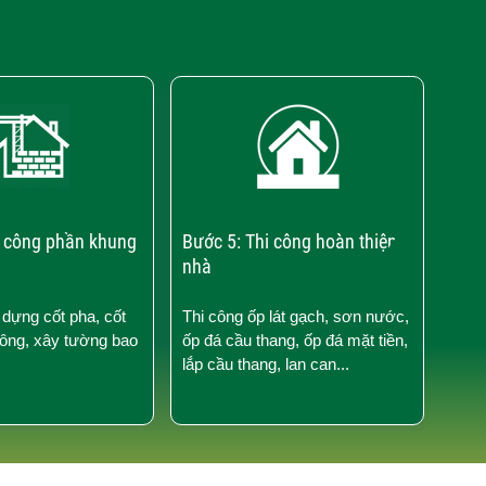
›
i công phần khung
Bước 5: Thi công hoàn thiện
Bước
nhà
điện
 dựng cốt pha, cốt
Thi công ốp lát gạch, sơn nước,
Thi 
tông, xây tường bao
ốp đá cầu thang, ốp đá mặt tiền,
nước
lắp cầu thang, lan can...