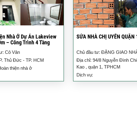
ện Nhà Ở Dự Án Lakeview
SỬA NHÀ CHỊ UYÊN QUẬN 
0m – Công Trình 4 Tầng
p TP.HCM
ư: Cô Vân
Chủ đầu tư: ĐẶNG GIAO N
TP. Thủ Đức - TP. HCM
Địa chỉ: 94/8 Nguyễn Đình Ch
Kao , quận 1, TPHCM
Hoàn thiện nhà ở
Dịch vụ: