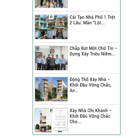
Đánh Giá Của Anh Bình Về
Công Trình Sửa Nhà 3
Cải Tạo Nhà Phố 1 Trệt
Tầng
2 Lầu: Màn “Lột...
Đánh Giá Của Chị Hạnh Về
Công Trình Sửa Nhà 2
Tầng
Chắp Bút Một Chữ Tín –
Dựng Xây Triệu Niềm...
Sửa Nhà Trọn Gói | Chị Lê
A Đánh Giá Như Thế Nào?
Động Thổ Xây Nhà –
Xây Nhà Phố Hẻm Nhỏ |
Khởi Đầu Vững Chắc,
Anh Duy Đánh Giá Như
An...
Thế Nào?
30 Ngày Thay Áo Mới | Chị
Xây Nhà Chị Khánh –
Kim Nhận Xét Như Thế
Khởi Đầu Vững Chắc
Nào?
Cho...
Anh Tuấn Đánh Giá Như
Thế Nào Về Công Trình