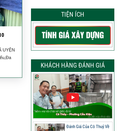
TIỆN ÍCH
10
HÃ UYỆN
iểu,Đa
KHÁCH HÀNG ĐÁNH GIÁ
Đánh Giá Của Cô Thuỷ Về