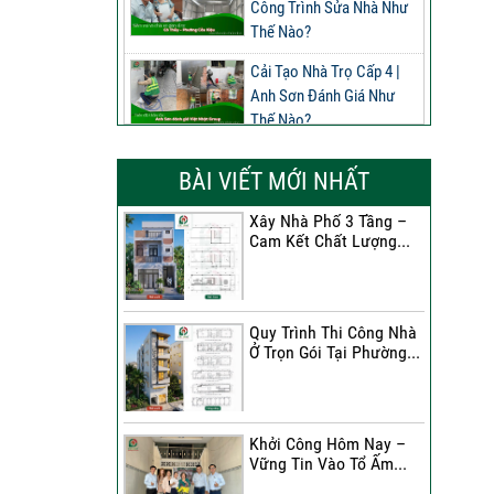
Công Trình Sửa Nhà Như
Thế Nào?
Cải Tạo Nhà Trọ Cấp 4 |
Anh Sơn Đánh Giá Như
Thế Nào?
Đánh Giá Của Anh Nghĩa
BÀI VIẾT MỚI NHẤT
Về Công Trình Sửa Nhà
Phường Phú Thọ
Xây Nhà Phố 3 Tầng –
Cam Kết Chất Lượng...
Đánh Giá Của Anh Long
Về Công Trình Sửa Chữa
Nhà Phố
Quy Trình Thi Công Nhà
Đánh Giá Của Chị Dung Về
Ở Trọn Gói Tại Phường...
Công Trình Sửa Chữa Nhà
Phố
Đánh Giá Của Anh Khoa
Khởi Công Hôm Nay –
Về Công Trình Sửa Nhà 3
Vững Tin Vào Tổ Ấm...
Tầng