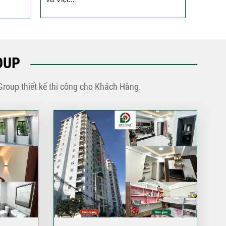
phố 3 tầng của đội ngũ
Việt Nhật Group
Đánh giá của anh Hiệp về
công tác xây dựng nhà
phố 3 tầng của đội ngũ
OUP
Việt Nhật Group cho gia
đình anh sau 2,5 tháng thi
Group thiết kế thi công cho Khách Hàng.
công
Đánh giá của anh Nhân về
công tác xây dựng 3 căn
liền kề nhà phố 2 tầng nhà
anh Nhân ở Gò Vấp
Đánh giá của chú Ba về
công tác xây dựng nhà
phố cho gia đình chú ở
Quận Bình Tân
Đánh giá của anh Quyền
về công tác xây nhà của
Việt Nhật Group