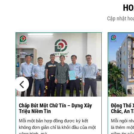
HO
Cập nhật hoạ
Động Thổ Xây Nhà – Khởi Đầu Vững
Ký hợp đồn
Chắc, An Tâm Đồng Hành
cho ngôi n
Mỗi ngôi nhà được khởi công động thổ
Bước đầu c
ột
là thêm một viên gạch xây dựng nên
không gian 
niềm tin của Quý...