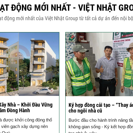
ẠT ĐỘNG MỚI NHẤT - VIỆT NHẬT GR
t động mới nhất của Việt Nhật Group từ tất cả dự án đến nội bộ
Ký Kết Hợp Đồng Thi Công – 
g cải tạo – “Thay áo mới”
Kết Chất Lượng Từ Ngày Đầu
hà cũ
Ký kết hợp đồng xây nhà trọn gói
ho hành trình nâng tầm
Bước tiến mới cho niềm tin giữa 
sống - Ký kết hợp đồng cải
và Việt...