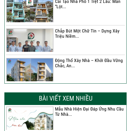
Cải Tạo Nhà Phố 1 Trệt 2 Lầu: Màn
“Lột...
Chắp Bút Một Chữ Tín – Dựng Xây
Triệu Niềm...
Động Thổ Xây Nhà – Khởi Đầu Vững
Chắc, An...
Xây Nhà Chị Khánh – Khởi Đầu Vững
Chắc Cho...
BÀI VIẾT XEM NHIỀU
Mẫu Nhà Hiện Đại Đáp Ứng Nhu Cầu
Từ Nhà...
Nhà 4 Tầng – Giải Pháp Xây Dựng
Hiện Đại...