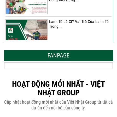
Lanh Tô Là Gì? Vai Trò Của Lanh Tô
Trong...
Mẫu Nhà Đẹp 2026 – Xu Hướng
Thiết Kế Hòa...
FANPAGE
Thời Gian Tháo Cốp Pha Sau Khi Đổ
Bê Tông...
HOẠT ĐỘNG MỚI NHẤT - VIỆT
NHẬT GROUP
THÔNG BÁO KẾ HOẠCH TĂNG ĐƠN
Cập nhật hoạt động mới nhất của Việt Nhật Group từ tất cả
GIÁ XÂY DỰNG NHÀ...
dự án đến nội bộ của công ty.