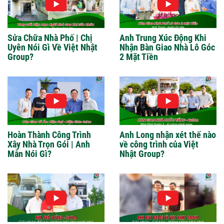
Sửa Chữa Nhà Phố | Chị
Anh Trung Xúc Động Khi
Uyên Nói Gì Về Việt Nhật
Nhận Bàn Giao Nhà Lô Góc
Group?
2 Mặt Tiền
Hoàn Thành Công Trình
Anh Long nhận xét thế nào
Xây Nhà Trọn Gói | Anh
về công trình của Việt
Mẫn Nói Gì?
Nhật Group?