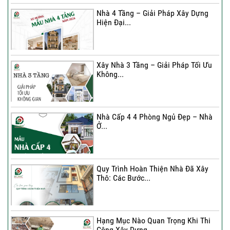
Nhà 4 Tầng – Giải Pháp Xây Dựng
Hiện Đại...
Ký hợp đồng cải tạo – “Thay áo mới”
cho...
Xây Nhà 3 Tầng – Giải Pháp Tối Ưu
Không...
Xây Nhà 3 Tầng – Giải Pháp Tối Ưu
Không...
Nhà Cấp 4 4 Phòng Ngủ Đẹp – Nhà
Ở...
Ký Kết Hợp Đồng Thi Công – Cam
Kết Chất...
Quy Trình Hoàn Thiện Nhà Đã Xây
Thô: Các Bước...
Hạng Mục Nào Quan Trọng Khi Thi
Công Xây Dựng...