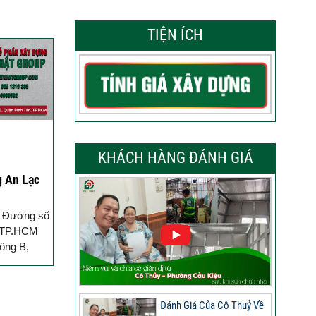
TIỆN ÍCH
KHÁCH HÀNG ĐÁNH GIÁ
 An Lạc
6 Đường số
, TP.HCM
ông B,
otline: 096
Đánh Giá Của Cô Thuỷ Về