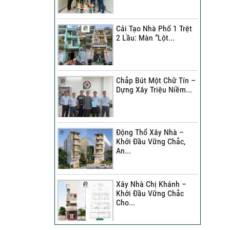
Đánh Giá Của Anh Bình Về
Công Trình Sửa Nhà 3
Cải Tạo Nhà Phố 1 Trệt
Tầng
2 Lầu: Màn “Lột...
Đánh Giá Của Chị Hạnh Về
Công Trình Sửa Nhà 2
Tầng
Chắp Bút Một Chữ Tín –
Dựng Xây Triệu Niềm...
Sửa Nhà Trọn Gói | Chị Lê
A Đánh Giá Như Thế Nào?
Động Thổ Xây Nhà –
Xây Nhà Phố Hẻm Nhỏ |
Khởi Đầu Vững Chắc,
Anh Duy Đánh Giá Như
An...
Thế Nào?
30 Ngày Thay Áo Mới | Chị
Xây Nhà Chị Khánh –
Kim Nhận Xét Như Thế
Khởi Đầu Vững Chắc
Nào?
Cho...
Anh Tuấn Đánh Giá Như
Thế Nào Về Công Trình