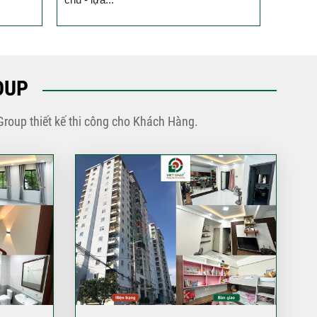
phố 3 tầng của đội ngũ
Việt Nhật Group
Đánh giá của anh Hiệp về
công tác xây dựng nhà
phố 3 tầng của đội ngũ
OUP
Việt Nhật Group cho gia
đình anh sau 2,5 tháng thi
Group thiết kế thi công cho Khách Hàng.
công
Đánh giá của anh Nhân về
công tác xây dựng 3 căn
liền kề nhà phố 2 tầng nhà
anh Nhân ở Gò Vấp
Đánh giá của chú Ba về
công tác xây dựng nhà
phố cho gia đình chú ở
Quận Bình Tân
Đánh giá của anh Quyền
về công tác xây nhà của
Việt Nhật Group