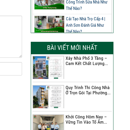
Công Trình Sửa Nhà Như
Thế Nào?
Cải Tạo Nhà Trọ Cấp 4 |
Anh Sơn Đánh Giá Như
Thế Nào?
Đánh Giá Của Anh Nghĩa
BÀI VIẾT MỚI NHẤT
Về Công Trình Sửa Nhà
Phường Phú Thọ
Xây Nhà Phố 3 Tầng –
Cam Kết Chất Lượng...
Đánh Giá Của Anh Long
Về Công Trình Sửa Chữa
Nhà Phố
Quy Trình Thi Công Nhà
Đánh Giá Của Chị Dung Về
Ở Trọn Gói Tại Phường...
Công Trình Sửa Chữa Nhà
Phố
Đánh Giá Của Anh Khoa
Khởi Công Hôm Nay –
Về Công Trình Sửa Nhà 3
Vững Tin Vào Tổ Ấm...
Tầng