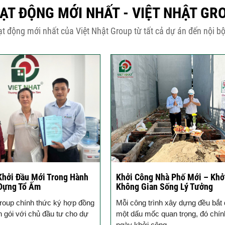
ẠT ĐỘNG MỚI NHẤT - VIỆT NHẬT GR
t động mới nhất của Việt Nhật Group từ tất cả dự án đến nội bộ
Khởi Đầu Mới Trong Hành
Khởi Công Nhà Phố Mới – Khở
 Dựng Tổ Ấm
Không Gian Sống Lý Tưởng
roup chính thức ký hợp đồng
Mỗi công trình xây dựng đều bắt 
n gói với chủ đầu tư cho dự
một dấu mốc quan trọng, đó chín
ngày khởi công....