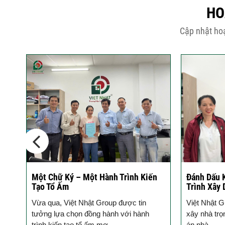
HO
Cập nhật hoạ
Một Chữ Ký – Một Hành Trình Kiến
Đánh Dấu 
Tạo Tổ Ấm
Trình Xây
Vừa qua, Việt Nhật Group được tin
Việt Nhật G
chủ
tưởng lựa chọn đồng hành với hành
xây nhà trọ
trình kiến tạo tổ ấm mơ...
án nhà...