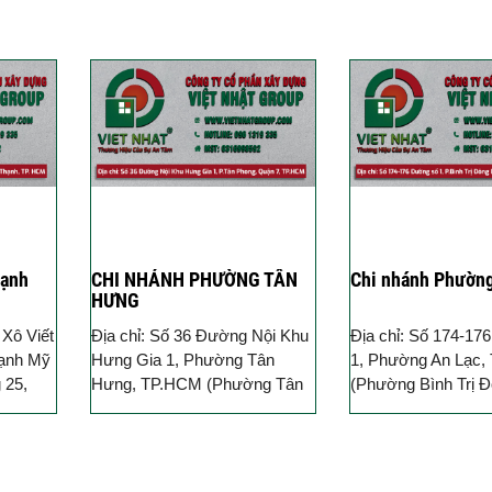
hạnh
CHI NHÁNH PHƯỜNG TÂN
Chi nhánh Phường
HƯNG
 Xô Viết
Địa chỉ: Số 36 Đường Nội Khu
Địa chỉ: Số 174-17
hạnh Mỹ
Hưng Gia 1, Phường Tân
1, Phường An Lạc
 25,
Hưng, TP.HCM (Phường Tân
(Phường Bình Trị Đ
tline:
Phong, Quận 7 cũ) Hotline: 096
quận Bình Tân cũ) H
13 19 335
13 19 335