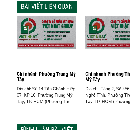
BÀI VIẾT LIÊN QUAN
Chi nhánh Phường Trung Mỹ
Chi nhánh Phường T
Tây
Mỹ Tây
Địa chỉ: Số 14 Tân Chánh Hiệp
Địa chỉ: Tầng 2, Số 456
07, KP 10, Phường Trung Mỹ
Nghệ Tĩnh, Phường T
Tây, TP. HCM (Phường Tân
Tây, TP. HCM (Phường
Hiệp Chánh, Quận 12 cũ)
Quận Bình Thạnh cũ) Ho
Hotline: 096 13 19 335
096 13 19 335
BÌNH LUẬN BÀI VIẾT