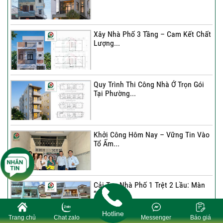
Xây Nhà Phố 3 Tầng – Cam Kết Chất
Lượng...
Quy Trình Thi Công Nhà Ở Trọn Gói
Tại Phường...
Khởi Công Hôm Nay – Vững Tin Vào
Tổ Ấm...
Cải Tạo Nhà Phố 1 Trệt 2 Lầu: Màn
“Lột...
Hotline
Trang chủ
Chat zalo
Messenger
Báo giá