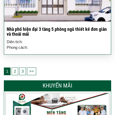
Nhà phố hiện đại 3 tầng 5 phòng ngủ thiết kế đơn giản
và thoải mái
Diện tích:
Phong cách:
1
2
3
>>
KHUYẾN MÃI