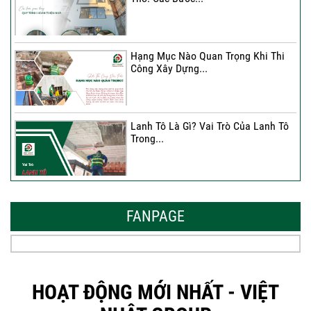
Hạng Mục Nào Quan Trọng Khi Thi
Công Xây Dựng...
Lanh Tô Là Gì? Vai Trò Của Lanh Tô
Trong...
Mẫu Nhà Đẹp 2026 – Xu Hướng
Thiết Kế Hòa...
FANPAGE
Thời Gian Tháo Cốp Pha Sau Khi Đổ
Bê Tông...
HOẠT ĐỘNG MỚI NHẤT - VIỆT