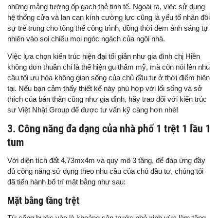
những mảng tường ốp gạch thẻ tinh tế. Ngoài ra, việc sử dụng
hệ thống cửa và lan can kính cường lực cũng là yếu tố nhân đôi
sự trẻ trung cho tổng thể công trình, đồng thời đem ánh sáng tự
nhiên vào soi chiếu mọi ngóc ngách của ngôi nhà.
Việc lựa chọn kiến trúc hiện đại tối giản như gia đình chị Hiền
không đơn thuần chỉ là thể hiện gu thẩm mỹ, mà còn nói lên nhu
cầu tối ưu hóa không gian sống của chủ đầu tư ở thời điểm hiện
tại. Nếu bạn cảm thấy thiết kế này phù hợp với lối sống và sở
thích của bản thân cũng như gia đình, hãy trao đổi với kiến trúc
sư Việt Nhật Group để được tư vấn kỹ càng hơn nhé!
3. Công năng đa dạng của nhà phố 1 trệt 1 lầu 1
tum
Với diện tích đất 4,73mx4m và quy mô 3 tầng, để đáp ứng đầy
đủ công năng sử dụng theo nhu cầu của chủ đầu tư, chúng tôi
đã tiến hành bố trí mặt bằng như sau:
Mặt bằng tầng trệt
Từ cổng bước vào là khoảng sân trước nhỏ xinh vừa làm tăng