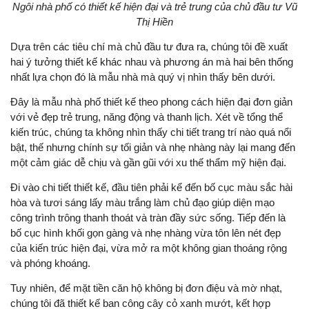
Ngôi nhà phố có thiết kế hiện đại và trẻ trung của chủ đầu tư Vũ
Thị Hiền
Dựa trên các tiêu chí mà chủ đầu tư đưa ra, chúng tôi đề xuất
hai ý tưởng thiết kế khác nhau và phương án mà hai bên thống
nhất lựa chọn đó là mẫu nhà mà quý vị nhìn thấy bên dưới.
Đây là mẫu nhà phố thiết kế theo phong cách hiện đại đơn giản
với vẻ đẹp trẻ trung, năng động và thanh lịch. Xét về tổng thể
kiến trúc, chúng ta không nhìn thấy chi tiết trang trí nào quá nổi
bật, thế nhưng chính sự tối giản và nhẹ nhàng này lại mang đến
một cảm giác dễ chịu và gần gũi với xu thế thẩm mỹ hiện đại.
Đi vào chi tiết thiết kế, đầu tiên phải kể đến bố cục màu sắc hài
hòa và tươi sáng lấy màu trắng làm chủ đạo giúp diện mạo
công trình trông thanh thoát và tràn đầy sức sống. Tiếp đến là
bố cục hình khối gọn gàng và nhẹ nhàng vừa tôn lên nét đẹp
của kiến trúc hiện đại, vừa mở ra một không gian thoáng rộng
và phóng khoáng.
Tuy nhiên, để mặt tiền căn hộ không bị đơn điệu và mờ nhạt,
chúng tôi đã thiết kế ban công cây cỏ xanh mướt, kết hợp