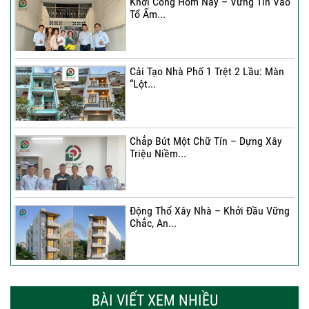
Khởi Công Hôm Nay – Vững Tin Vào
Tổ Ấm...
Cải Tạo Nhà Phố 1 Trệt 2 Lầu: Màn
“Lột...
Chắp Bút Một Chữ Tín – Dựng Xây
Triệu Niềm...
Động Thổ Xây Nhà – Khởi Đầu Vững
Chắc, An...
Xây Nhà Chị Khánh – Khởi Đầu Vững
Chắc Cho...
BÀI VIẾT XEM NHIỀU