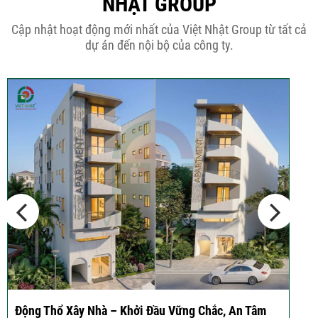
NHẬT GROUP
THÔNG BÁO KẾ HOẠCH TĂNG ĐƠN
Cập nhật hoạt động mới nhất của Việt Nhật Group từ tất cả
GIÁ XÂY DỰNG NHÀ...
dự án đến nội bộ của công ty.
Thép Râu Tường – Kinh Nghiệm Thi
Công Chuẩn Kỹ...
10 Vị Trí Nên Xây Gạch Đinh – Chủ
Đầu...
Ký hợp đồng cải tạo – “Thay áo mới” cho ngôi nhà