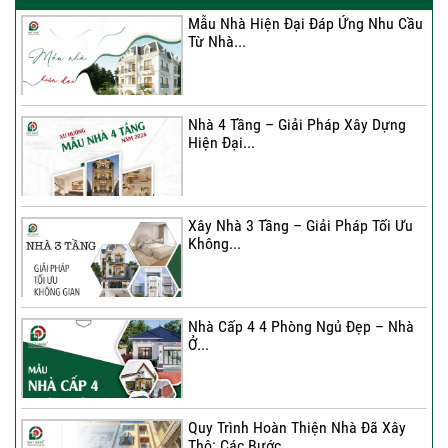
Mẫu Nhà Hiện Đại Đáp Ứng Nhu Cầu
Từ Nhà...
Nhà 4 Tầng – Giải Pháp Xây Dựng
Hiện Đại...
Nhà 4 Tầng – Giải Pháp Xây Dựng
Hiện Đại...
Ký hợp đồng cải tạo – “Thay áo mới”
cho...
Xây Nhà 3 Tầng – Giải Pháp Tối Ưu
Không...
Xây Nhà 3 Tầng – Giải Pháp Tối Ưu
Không...
Nhà Cấp 4 4 Phòng Ngủ Đẹp – Nhà
Ở...
Ký Kết Hợp Đồng Thi Công – Cam
Kết Chất...
Quy Trình Hoàn Thiện Nhà Đã Xây
Thô: Các Bước...