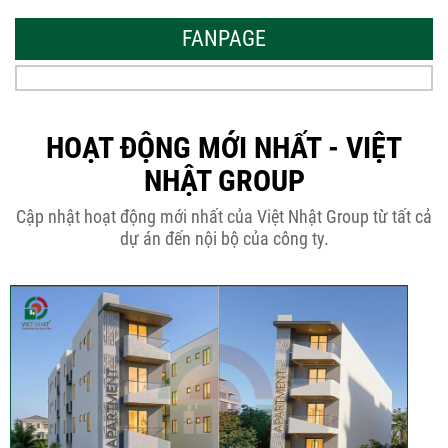
Mẫu Nhà Đẹp 2026 – Xu Hướng
Thiết Kế Hòa...
FANPAGE
Thời Gian Tháo Cốp Pha Sau Khi Đổ
Bê Tông...
HOẠT ĐỘNG MỚI NHẤT - VIỆT
NHẬT GROUP
THÔNG BÁO KẾ HOẠCH TĂNG ĐƠN
Cập nhật hoạt động mới nhất của Việt Nhật Group từ tất cả
GIÁ XÂY DỰNG NHÀ...
dự án đến nội bộ của công ty.
Thép Râu Tường – Kinh Nghiệm Thi
Công Chuẩn Kỹ...
10 Vị Trí Nên Xây Gạch Đinh – Chủ
Đầu...