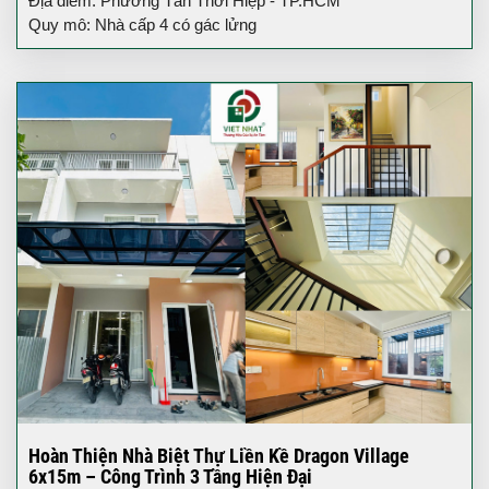
Địa điểm: Phường Tân Thới Hiệp - TP.HCM
Quy mô: Nhà cấp 4 có gác lửng
Hoàn Thiện Nhà Biệt Thự Liền Kề Dragon Village
6x15m – Công Trình 3 Tầng Hiện Đại