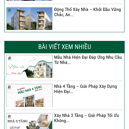
Động Thổ Xây Nhà – Khởi Đầu Vững
Chắc, An...
Xây Nhà Chị Khánh – Khởi Đầu Vững
Chắc Cho...
BÀI VIẾT XEM NHIỀU
Mẫu Nhà Hiện Đại Đáp Ứng Nhu Cầu
Từ Nhà...
Nhà 4 Tầng – Giải Pháp Xây Dựng
Hiện Đại...
Nhà 4 Tầng – Giải Pháp Xây Dựng
Hiện Đại...
Ký hợp đồng cải tạo – “Thay áo mới”
cho...
Xây Nhà 3 Tầng – Giải Pháp Tối Ưu
Không...
Xây Nhà 3 Tầng – Giải Pháp Tối Ưu