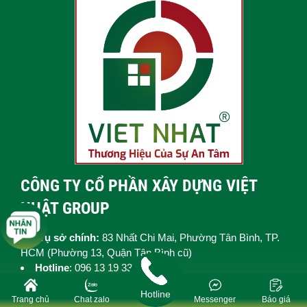
CÔNG TY CỔ PHẦN XÂY DỰNG VIỆT
NHẬT GROUP
Trụ sở chính:
83 Nhất Chi Mai, Phường Tân Bình, TP.
HCM (
Phường 13, Quận Tân Bình cũ)
Hotline
: 096 13 19 335
Email:
vietnhatgroup89@gmail.com
Hotline
MST:
0316998592
Trang chủ
Chat zalo
Messenger
Báo giá