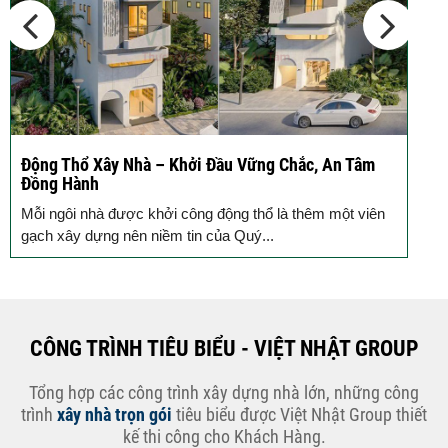
Tâm
Ký hợp đồng cải tạo – “Thay áo mới” cho ngôi nhà
cũ
 viên
Bước đầu cho hành trình nâng tầm không gian sống - 
kết hợp đồng cải tạo nhà ở, xây...
CÔNG TRÌNH TIÊU BIỂU - VIỆT NHẬT GROUP
Tổng hợp các công trình xây dựng nhà lớn, những công
trình
xây nhà trọn gói
tiêu biểu được Việt Nhật Group thiết
kế thi công cho Khách Hàng.