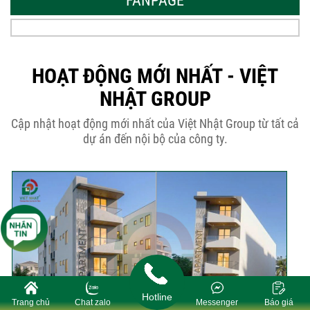
FANPAGE
Thời Gian Tháo Cốp Pha Sau Khi Đổ
Bê Tông...
HOẠT ĐỘNG MỚI NHẤT - VIỆT
NHẬT GROUP
THÔNG BÁO KẾ HOẠCH TĂNG ĐƠN
Cập nhật hoạt động mới nhất của Việt Nhật Group từ tất cả
GIÁ XÂY DỰNG NHÀ...
dự án đến nội bộ của công ty.
Thép Râu Tường – Kinh Nghiệm Thi
Công Chuẩn Kỹ...
10 Vị Trí Nên Xây Gạch Đinh – Chủ
Đầu...
Hotline
Trang chủ
Chat zalo
Messenger
Báo giá