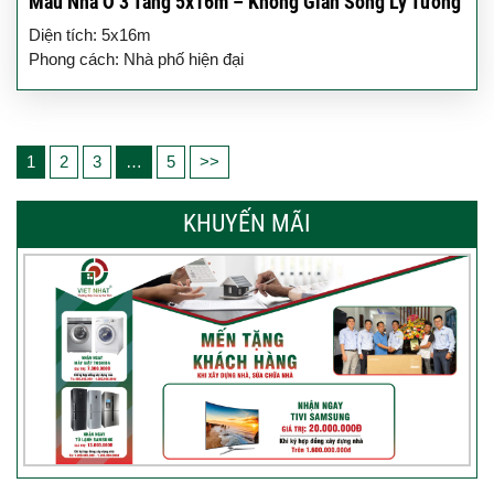
Mẫu Nhà Ở 3 Tầng 5x16m – Không Gian Sống Lý Tưởng
Diện tích: 5x16m
Phong cách: Nhà phố hiện đại
1
2
3
…
5
>>
KHUYẾN MÃI