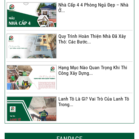
Nhà Cấp 4 4 Phòng Ngủ Đẹp – Nhà
Ở...
Ký Kết Hợp Đồng Thi Công – Cam
Kết Chất...
Quy Trình Hoàn Thiện Nhà Đã Xây
Thô: Các Bước...
Hạng Mục Nào Quan Trọng Khi Thi
Công Xây Dựng...
Lanh Tô Là Gì? Vai Trò Của Lanh Tô
Trong...
Mẫu Nhà Đẹp 2026 – Xu Hướng
Thiết Kế Hòa...