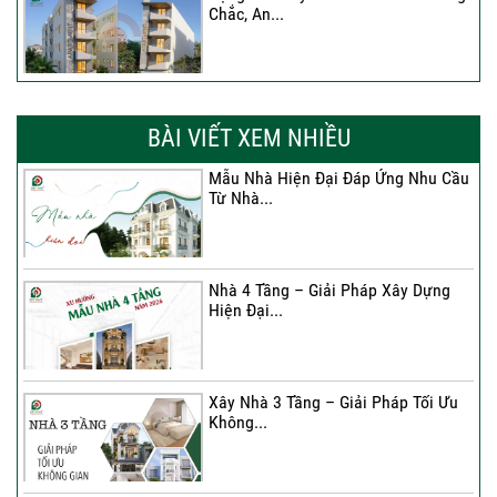
Chắc, An...
Xây Nhà Chị Khánh – Khởi Đầu Vững
Chắc Cho...
BÀI VIẾT XEM NHIỀU
Mẫu Nhà Hiện Đại Đáp Ứng Nhu Cầu
Từ Nhà...
Nhà 4 Tầng – Giải Pháp Xây Dựng
Hiện Đại...
Nhà 4 Tầng – Giải Pháp Xây Dựng
Hiện Đại...
Ký hợp đồng cải tạo – “Thay áo mới”
cho...
Xây Nhà 3 Tầng – Giải Pháp Tối Ưu
Không...
Xây Nhà 3 Tầng – Giải Pháp Tối Ưu
Không...