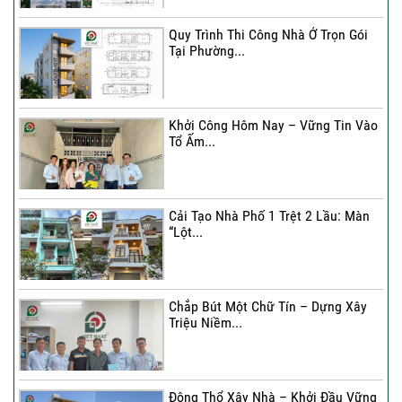
Quy Trình Thi Công Nhà Ở Trọn Gói
Tại Phường...
Khởi Công Hôm Nay – Vững Tin Vào
Tổ Ấm...
Cải Tạo Nhà Phố 1 Trệt 2 Lầu: Màn
“Lột...
Chắp Bút Một Chữ Tín – Dựng Xây
Triệu Niềm...
Động Thổ Xây Nhà – Khởi Đầu Vững