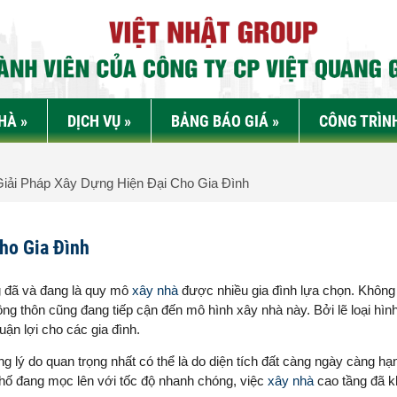
NHÀ
»
DỊCH VỤ
»
BẢNG BÁO GIÁ
»
CÔNG TRÌN
iải Pháp Xây Dựng Hiện Đại Cho Gia Đình
ho Gia Đình
ng đã và đang là quy mô
xây nhà
được nhiều gia đình lựa chọn. Không 
ng thôn cũng đang tiếp cận đến mô hình xây nhà này. Bởi lẽ loại hìn
uận lợi cho các gia đình.
g lý do quan trọng nhất có thể là do diện tích đất càng ngày càng hạ
 phố đang mọc lên với tốc độ nhanh chóng, việc
xây nhà
cao tầng đã 