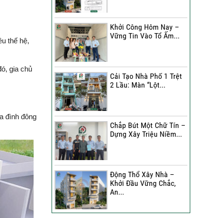
Đánh Giá Của Anh Bình Về
Công Trình Sửa Nhà 3
Khởi Công Hôm Nay –
Tầng
Vững Tin Vào Tổ Ấm...
ều thế hệ,
Đánh Giá Của Chị Hạnh Về
Công Trình Sửa Nhà 2
đó, gia chủ
Tầng
Cải Tạo Nhà Phố 1 Trệt
2 Lầu: Màn “Lột...
Sửa Nhà Trọn Gói | Chị Lê
A Đánh Giá Như Thế Nào?
ia đình đông
Chắp Bút Một Chữ Tín –
Xây Nhà Phố Hẻm Nhỏ |
Dựng Xây Triệu Niềm...
Anh Duy Đánh Giá Như
Thế Nào?
30 Ngày Thay Áo Mới | Chị
Động Thổ Xây Nhà –
Kim Nhận Xét Như Thế
Khởi Đầu Vững Chắc,
Nào?
An...
Anh Tuấn Đánh Giá Như
Thế Nào Về Công Trình