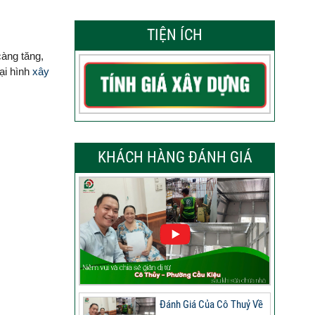
TIỆN ÍCH
àng tăng,
ại hình
xây
KHÁCH HÀNG ĐÁNH GIÁ
Đánh Giá Của Cô Thuỷ Về