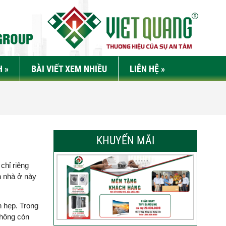
H
»
BÀI VIẾT XEM NHIỀU
LIÊN HỆ
»
KHUYẾN MÃI
chỉ riêng
h nhà ở này
n hẹp. Trong
không còn