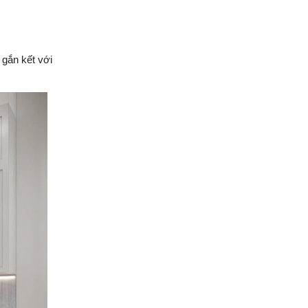
phố 3 tầng của đội ngũ
Việt Nhật Group
Đánh giá của anh Hiệp về
công tác xây dựng nhà
 gắn kết với
phố 3 tầng của đội ngũ
Việt Nhật Group cho gia
đình anh sau 2,5 tháng thi
công
Đánh giá của anh Nhân về
công tác xây dựng 3 căn
liền kề nhà phố 2 tầng nhà
anh Nhân ở Gò Vấp
Đánh giá của chú Ba về
công tác xây dựng nhà
phố cho gia đình chú ở
Quận Bình Tân
Đánh giá của anh Quyền
về công tác xây nhà của
Việt Nhật Group