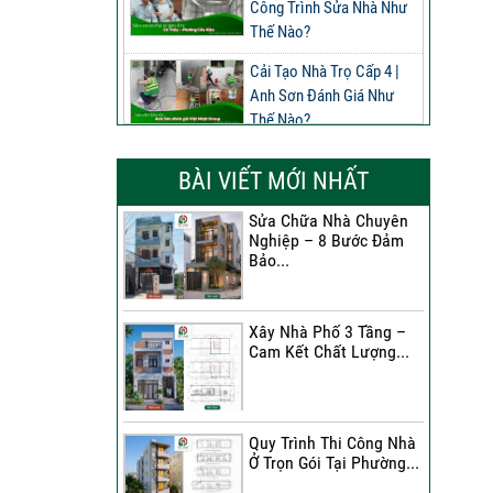
Công Trình Sửa Nhà Như
Thế Nào?
Cải Tạo Nhà Trọ Cấp 4 |
Anh Sơn Đánh Giá Như
Thế Nào?
Đánh Giá Của Anh Nghĩa
BÀI VIẾT MỚI NHẤT
Về Công Trình Sửa Nhà
Phường Phú Thọ
Sửa Chữa Nhà Chuyên
Nghiệp – 8 Bước Đảm
Đánh Giá Của Anh Long
Bảo...
Về Công Trình Sửa Chữa
Nhà Phố
Xây Nhà Phố 3 Tầng –
Đánh Giá Của Chị Dung Về
Cam Kết Chất Lượng...
Công Trình Sửa Chữa Nhà
Phố
Đánh Giá Của Anh Khoa
Quy Trình Thi Công Nhà
Về Công Trình Sửa Nhà 3
Ở Trọn Gói Tại Phường...
Tầng