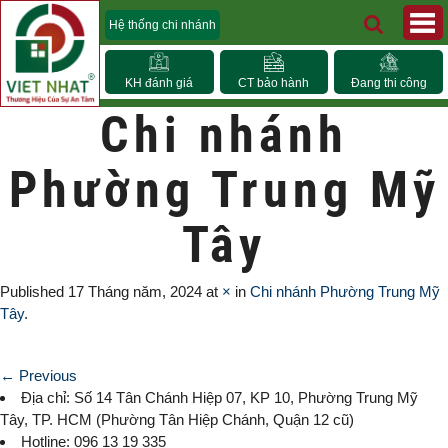
Hệ thống chi nhánh
KH đánh giá
CT bảo hành
Đang thi công
Chi nhánh
Phường Trung Mỹ
Tây
Published
17 Tháng năm, 2024
at
×
in
Chi nhánh Phường Trung Mỹ
Tây
.
← Previous
Địa chỉ: Số 14 Tân Chánh Hiệp 07, KP 10,
Phường Trung Mỹ
Tây
, TP. HCM (
Phường Tân Hiệp Chánh, Quận 12 cũ)
Hotline: 096 13 19 335