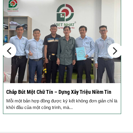
Chắp Bút Một Chữ Tín – Dựng Xây Triệu Niềm Tin
Đ
Đ
Mỗi một bản hợp đồng được ký kết không đơn giản chỉ là
M
khởi đầu của một công trình, mà...
g