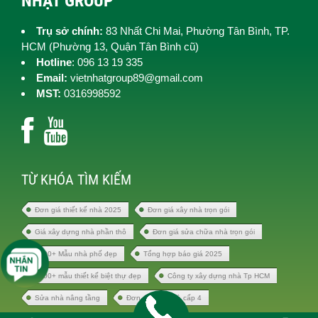
NHẬT GROUP
Trụ sở chính:
83 Nhất Chi Mai, Phường Tân Bình, TP.
HCM (
Phường 13, Quận Tân Bình cũ)
Hotline
: 096 13 19 335
Email:
vietnhatgroup89@gmail.com
MST:
0316998592
TỪ KHÓA TÌM KIẾM
Đơn giá thiết kế nhà 2025
Đơn giá xây nhà trọn gói
Giá xây dựng nhà phần thô
Đơn giá sửa chữa nhà trọn gói
1000+ Mẫu nhà phố đẹp
Tổng hợp báo giá 2025
1000+ mẫu thiết kế biệt thự đẹp
Công ty xây dựng nhà Tp HCM
Sửa nhà nâng tầng
Đơn giá xây nhà cấp 4