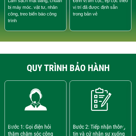
Làm sạch mặt bằng, chuẩn
Định vị tim cọc, ép cọc theo
bị máy móc. vật tư, nhân
vị trí đã được định sẵn
công, treo biển báo công
trong bản vẻ
trình
QUY TRÌNH BẢO HÀNH
‹
›
Bước 1: Gọi điện hỏi
Bước 2: Tiếp nhận thông
thăm chăm sóc công
tin và cử nhân sự xuống