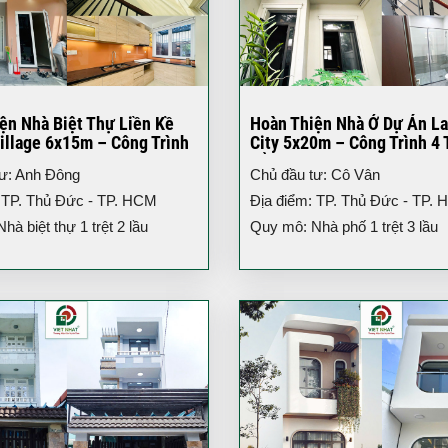
ện Nhà Biệt Thự Liền Kề
Hoàn Thiện Nhà Ở Dự Án L
illage 6x15m – Công Trình
City 5x20m – Công Trình 4 
iện Đại
Đẳng Cấp TP.HCM
tư: Anh Đông
Chủ đầu tư: Cô Vân
 TP. Thủ Đức - TP. HCM
Địa điểm: TP. Thủ Đức - TP.
à biệt thự 1 trệt 2 lầu
Quy mô: Nhà phố 1 trệt 3 lầu