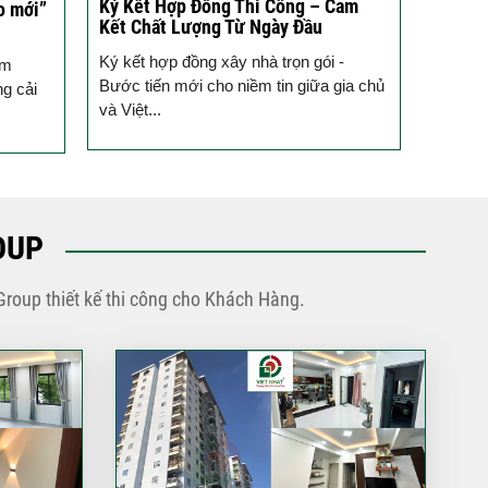
Ký Kết Hợp Đồng Thi Công – Cam
Một Ch
o mới”
Kết Chất Lượng Từ Ngày Đầu
Tạo T
Ký kết hợp đồng xây nhà trọn gói -
Vừa qua
ầm
Bước tiến mới cho niềm tin giữa gia chủ
tưởng 
ng cải
và Việt...
trình k
OUP
Group thiết kế thi công cho Khách Hàng.