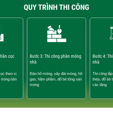
QUY TRÌNH THI CÔNG
phần cọc
Bước 3: Thi công phần móng
Bước 4: Th
nhà
nhà
cọc theo vị
Đào hố móng, xây đài móng, hố
Thi công lắp
n trong bản
gas, hầm phầm, đổ bê tông sàn
thép, đổ bê 
móng
các tầng