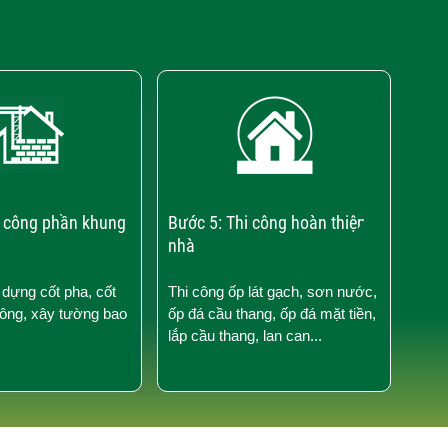
›
i công phần khung
Bước 5: Thi công hoàn thiện
Bước
nhà
điện
 dựng cốt pha, cốt
Thi công ốp lát gạch, sơn nước,
Thi 
tông, xây tường bao
ốp đá cầu thang, ốp đá mặt tiền,
nước
lắp cầu thang, lan can...