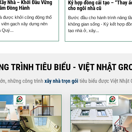
Xây Nhà – Khởi Đầu Vững
Ký hợp đồng cải tạo – “Thay á
Tâm Đồng Hành
cho ngôi nhà cũ
à được khởi công động thổ
Bước đầu cho hành trình nâng t
 viên gạch xây dựng nên
không gian sống - Ký kết hợp đồ
a Quý...
tạo nhà ở, xây...
NG TRÌNH TIÊU BIỂU - VIỆT NHẬT GR
lớn, những công trình
xây nhà trọn gói
tiêu biểu được Việt Nhật 