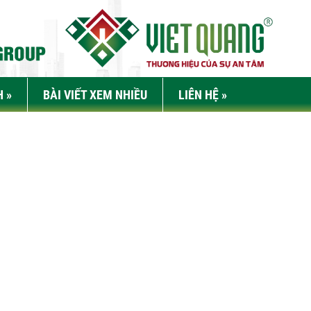
H
»
BÀI VIẾT XEM NHIỀU
LIÊN HỆ
»