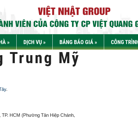
NHÀ
»
DỊCH VỤ
»
BẢNG BÁO GIÁ
»
CÔNG TRÌN
g Trung Mỹ
Tây
.
, TP. HCM (
Phường Tân Hiệp Chánh,