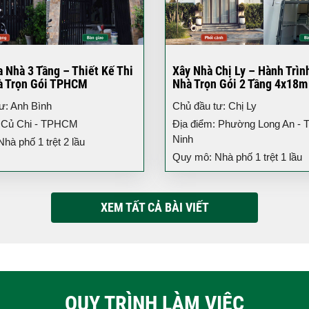
 Nhà 3 Tầng – Thiết Kế Thi
Xây Nhà Chị Ly – Hành Trìn
à Trọn Gói TPHCM
Nhà Trọn Gói 2 Tầng 4x18m
ư: Anh Bình
Chủ đầu tư: Chị Ly
: Củ Chi - TPHCM
Địa điểm: Phường Long An - T
Ninh
hà phố 1 trệt 2 lầu
Quy mô: Nhà phố 1 trệt 1 lầu
XEM TẤT CẢ BÀI VIẾT
QUY TRÌNH LÀM VIỆC