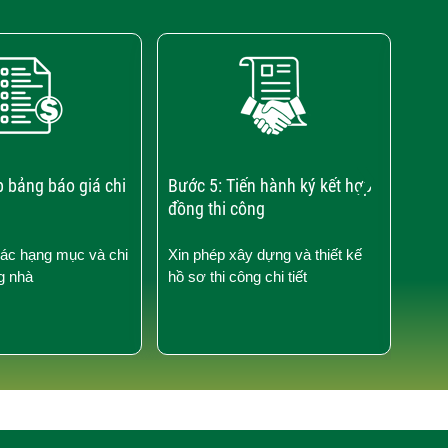
›
p bảng báo giá chi
Bước 5: Tiến hành ký kết hợp
Bước
đồng thi công
công
các hạng mục và chi
Xin phép xây dựng và thiết kế
Kiểm
g nhà
hồ sơ thi công chi tiết
công