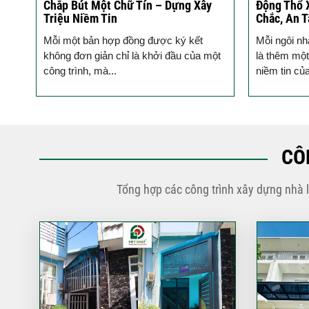
ào
Chắp Bút Một Chữ Tín – Dựng Xây
Động Thổ 
Triệu Niềm Tin
Chắc, An 
ho
Mỗi một bản hợp đồng được ký kết
Mỗi ngôi nh
hủ,
không đơn giản chỉ là khởi đầu của một
là thêm một
công trình, mà...
niềm tin củ
CÔ
Tổng hợp các công trình xây dựng nhà 