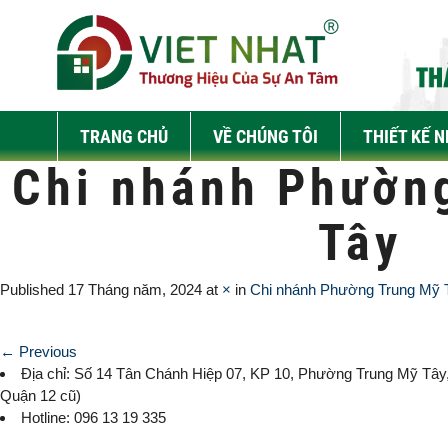
TRANG CHỦ
VỀ CHÚNG TÔI
THIẾT KẾ 
Chi nhánh Phườn
Tây
Published
17 Tháng năm, 2024
at
×
in
Chi nhánh Phường Trung Mỹ 
← Previous
Địa chỉ: Số 14 Tân Chánh Hiệp 07, KP 10,
Phường Trung Mỹ Tây
Quận 12 cũ)
Hotline: 096 13 19 335