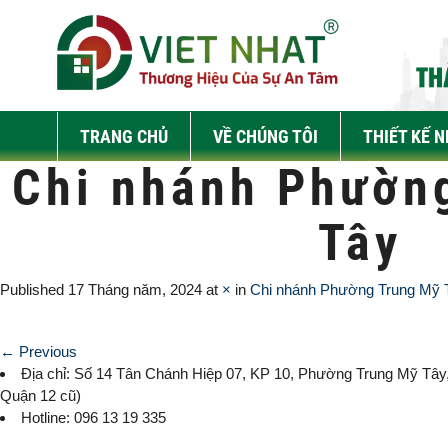
TRANG CHỦ
VỀ CHÚNG TÔI
THIẾT KẾ 
Chi nhánh Phườn
Tây
Published
17 Tháng năm, 2024
at
×
in
Chi nhánh Phường Trung Mỹ 
← Previous
Địa chỉ: Số 14 Tân Chánh Hiệp 07, KP 10,
Phường Trung Mỹ Tây
Quận 12 cũ)
Hotline: 096 13 19 335