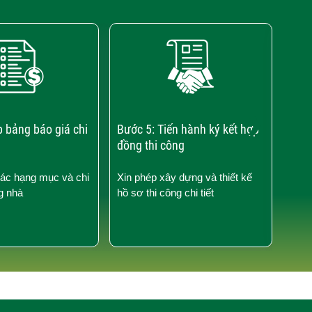
›
p bảng báo giá chi
Bước 5: Tiến hành ký kết hợp
Bước
đồng thi công
công
các hạng mục và chi
Xin phép xây dựng và thiết kế
Kiểm
g nhà
hồ sơ thi công chi tiết
công