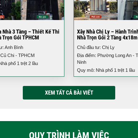
 Nhà 3 Tầng – Thiết Kế Thi
Xây Nhà Chị Ly – Hành Trìn
à Trọn Gói TPHCM
Nhà Trọn Gói 2 Tầng 4x18m
ư: Anh Bình
Chủ đầu tư: Chị Ly
: Củ Chi - TPHCM
Địa điểm: Phường Long An - T
Ninh
hà phố 1 trệt 2 lầu
Quy mô: Nhà phố 1 trệt 1 lầu
XEM TẤT CẢ BÀI VIẾT
QUY TRÌNH LÀM VIỆC