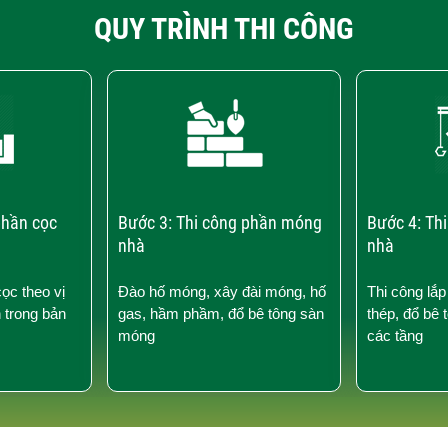
QUY TRÌNH THI CÔNG
phần cọc
Bước 3: Thi công phần móng
Bước 4: Th
nhà
nhà
cọc theo vị
Đào hố móng, xây đài móng, hố
Thi công lắp
n trong bản
gas, hầm phầm, đổ bê tông sàn
thép, đổ bê 
móng
các tầng