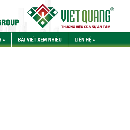
H
»
BÀI VIẾT XEM NHIỀU
LIÊN HỆ
»