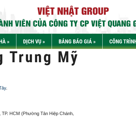
NHÀ
»
DỊCH VỤ
»
BẢNG BÁO GIÁ
»
CÔNG TRÌN
g Trung Mỹ
Tây
.
, TP. HCM (
Phường Tân Hiệp Chánh,