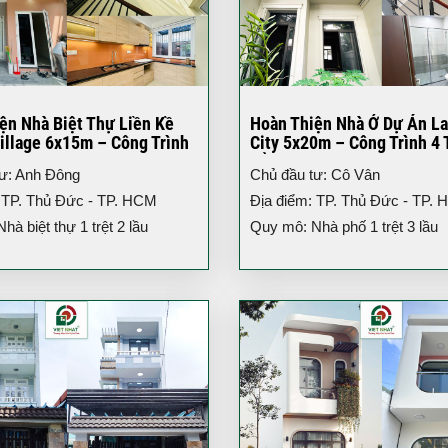
ện Nhà Biệt Thự Liền Kề
Hoàn Thiện Nhà Ở Dự Án L
illage 6x15m – Công Trình
City 5x20m – Công Trình 4 
iện Đại
Đẳng Cấp TP.HCM
tư: Anh Đông
Chủ đầu tư: Cô Vân
 TP. Thủ Đức - TP. HCM
Địa điểm: TP. Thủ Đức - TP.
à biệt thự 1 trệt 2 lầu
Quy mô: Nhà phố 1 trệt 3 lầu