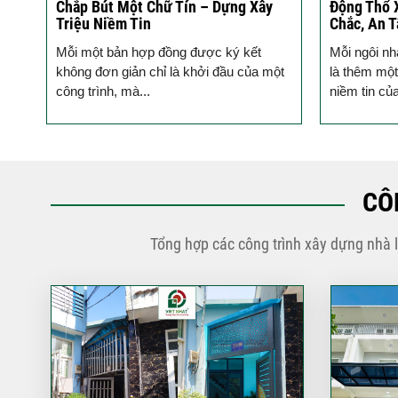
ào
Chắp Bút Một Chữ Tín – Dựng Xây
Động Thổ 
Triệu Niềm Tin
Chắc, An 
ho
Mỗi một bản hợp đồng được ký kết
Mỗi ngôi nh
hủ,
không đơn giản chỉ là khởi đầu của một
là thêm một
công trình, mà...
niềm tin củ
CÔ
Tổng hợp các công trình xây dựng nhà 