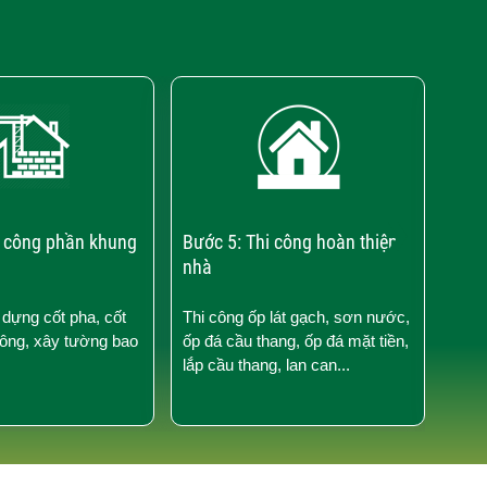
›
i công phần khung
Bước 5: Thi công hoàn thiện
Bước
nhà
điện
 dựng cốt pha, cốt
Thi công ốp lát gạch, sơn nước,
Thi 
tông, xây tường bao
ốp đá cầu thang, ốp đá mặt tiền,
nước
lắp cầu thang, lan can...