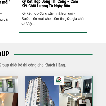
Ký Kết Hợp Đồng Thi Công – Cam
Một Ch
o mới”
Kết Chất Lượng Từ Ngày Đầu
Tạo T
Ký kết hợp đồng xây nhà trọn gói -
Vừa qua
ầm
Bước tiến mới cho niềm tin giữa gia chủ
tưởng 
ng cải
và Việt...
trình k
OUP
Group thiết kế thi công cho Khách Hàng.