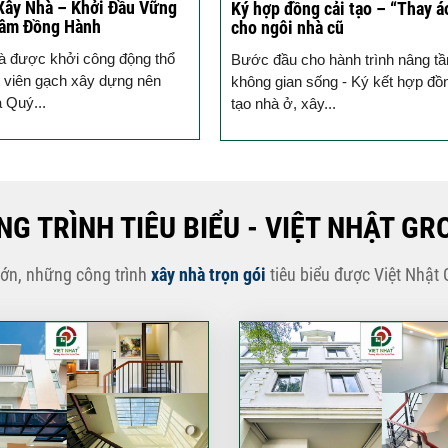
Xây Nhà – Khởi Đầu Vững
Ký hợp đồng cải tạo – “Thay á
Tâm Đồng Hành
cho ngôi nhà cũ
à được khởi công động thổ
Bước đầu cho hành trình nâng t
 viên gạch xây dựng nên
không gian sống - Ký kết hợp đồ
a Quý...
tạo nhà ở, xây...
NG TRÌNH TIÊU BIỂU - VIỆT NHẬT GR
lớn, những công trình
xây nhà trọn gói
tiêu biểu được Việt Nhật 