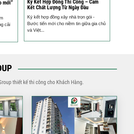
Ký Kết Hợp Đồng Thi Công – Cam
Một Ch
o mới”
Kết Chất Lượng Từ Ngày Đầu
Tạo T
Ký kết hợp đồng xây nhà trọn gói -
Vừa qua
ầm
Bước tiến mới cho niềm tin giữa gia chủ
tưởng 
ng cải
và Việt...
trình k
OUP
Group thiết kế thi công cho Khách Hàng.