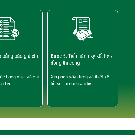
›
p bảng báo giá chi
Bước 5: Tiến hành ký kết hợp
Bước
đồng thi công
công
các hạng mục và chi
Xin phép xây dựng và thiết kế
Kiểm
g nhà
hồ sơ thi công chi tiết
công