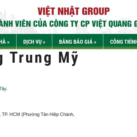
NHÀ
»
DỊCH VỤ
»
BẢNG BÁO GIÁ
»
CÔNG TRÌN
g Trung Mỹ
Tây
.
, TP. HCM (
Phường Tân Hiệp Chánh,