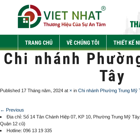
TRANG CHỦ
VỀ CHÚNG TÔI
THIẾT KẾ 
Chi nhánh Phườn
Tây
Published
17 Tháng năm, 2024
at
×
in
Chi nhánh Phường Trung Mỹ 
← Previous
Địa chỉ: Số 14 Tân Chánh Hiệp 07, KP 10,
Phường Trung Mỹ Tây
Quận 12 cũ)
Hotline: 096 13 19 335