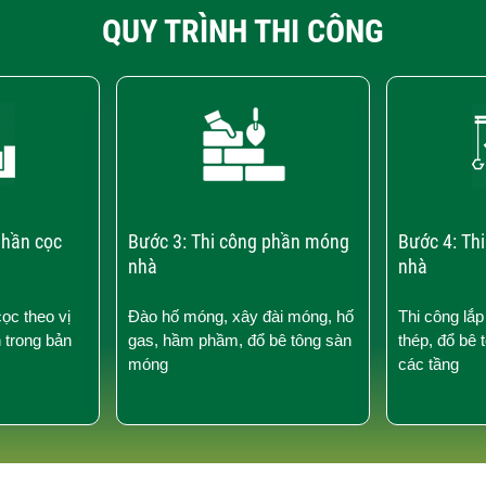
QUY TRÌNH THI CÔNG
phần cọc
Bước 3: Thi công phần móng
Bước 4: Th
nhà
nhà
cọc theo vị
Đào hố móng, xây đài móng, hố
Thi công lắp
n trong bản
gas, hầm phầm, đổ bê tông sàn
thép, đổ bê 
móng
các tầng