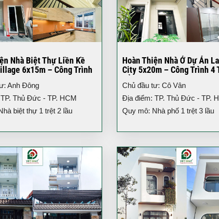
ện Nhà Biệt Thự Liền Kề
Hoàn Thiện Nhà Ở Dự Án L
illage 6x15m – Công Trình
City 5x20m – Công Trình 4 
iện Đại
Đẳng Cấp TP.HCM
tư: Anh Đông
Chủ đầu tư: Cô Vân
 TP. Thủ Đức - TP. HCM
Địa điểm: TP. Thủ Đức - TP.
à biệt thự 1 trệt 2 lầu
Quy mô: Nhà phố 1 trệt 3 lầu