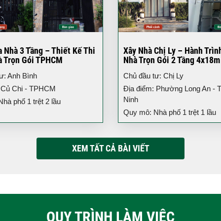
 Nhà 3 Tầng – Thiết Kế Thi
Xây Nhà Chị Ly – Hành Trìn
à Trọn Gói TPHCM
Nhà Trọn Gói 2 Tầng 4x18m
ư: Anh Bình
Chủ đầu tư: Chị Ly
: Củ Chi - TPHCM
Địa điểm: Phường Long An - T
Ninh
hà phố 1 trệt 2 lầu
Quy mô: Nhà phố 1 trệt 1 lầu
XEM TẤT CẢ BÀI VIẾT
QUY TRÌNH LÀM VIỆC