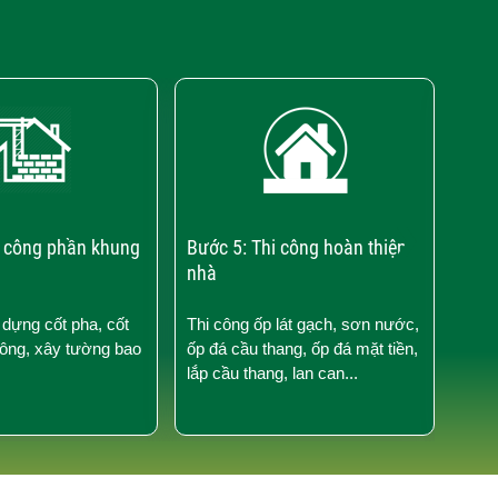
›
i công phần khung
Bước 5: Thi công hoàn thiện
Bước
nhà
điện
 dựng cốt pha, cốt
Thi công ốp lát gạch, sơn nước,
Thi 
tông, xây tường bao
ốp đá cầu thang, ốp đá mặt tiền,
nước
lắp cầu thang, lan can...