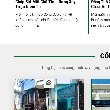
ào
Chắp Bút Một Chữ Tín – Dựng Xây
Động Thổ 
Triệu Niềm Tin
Chắc, An 
ho
Mỗi một bản hợp đồng được ký kết
Mỗi ngôi nh
hủ,
không đơn giản chỉ là khởi đầu của một
là thêm một
công trình, mà...
niềm tin củ
CÔ
Tổng hợp các công trình xây dựng nhà 