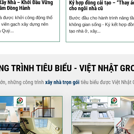
Xây Nhà – Khởi Đầu Vững
Ký hợp đồng cải tạo – “Thay á
Tâm Đồng Hành
cho ngôi nhà cũ
à được khởi công động thổ
Bước đầu cho hành trình nâng t
 viên gạch xây dựng nên
không gian sống - Ký kết hợp đồ
a Quý...
tạo nhà ở, xây...
NG TRÌNH TIÊU BIỂU - VIỆT NHẬT GR
lớn, những công trình
xây nhà trọn gói
tiêu biểu được Việt Nhật 