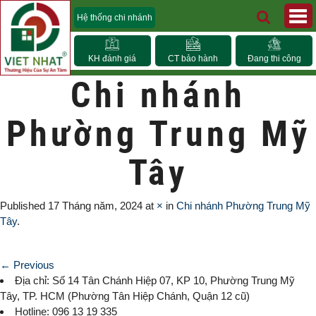
Hệ thống chi nhánh
KH đánh giá
CT bảo hành
Đang thi công
Chi nhánh
Phường Trung Mỹ
Tây
Published
17 Tháng năm, 2024
at
×
in
Chi nhánh Phường Trung Mỹ
Tây
.
← Previous
Địa chỉ: Số 14 Tân Chánh Hiệp 07, KP 10,
Phường Trung Mỹ
Tây
, TP. HCM (
Phường Tân Hiệp Chánh, Quận 12 cũ)
Hotline: 096 13 19 335