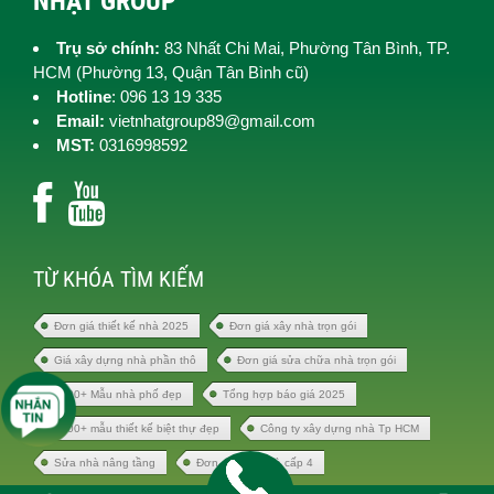
NHẬT GROUP
Trụ sở chính:
83 Nhất Chi Mai, Phường Tân Bình, TP.
HCM (
Phường 13, Quận Tân Bình cũ)
Hotline
: 096 13 19 335
Email:
vietnhatgroup89@gmail.com
MST:
0316998592
TỪ KHÓA TÌM KIẾM
Đơn giá thiết kế nhà 2025
Đơn giá xây nhà trọn gói
Giá xây dựng nhà phần thô
Đơn giá sửa chữa nhà trọn gói
1000+ Mẫu nhà phố đẹp
Tổng hợp báo giá 2025
1000+ mẫu thiết kế biệt thự đẹp
Công ty xây dựng nhà Tp HCM
Sửa nhà nâng tầng
Đơn giá xây nhà cấp 4