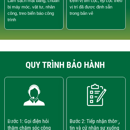
Làm sạch mặt bằng, chuẩn
Định vị tim cọc, ép cọc theo
bị máy móc. vật tư, nhân
vị trí đã được định sẵn
công, treo biển báo công
trong bản vẻ
trình
QUY TRÌNH BẢO HÀNH
‹
›
Bước 1: Gọi điện hỏi
Bước 2: Tiếp nhận thông
thăm chăm sóc công
tin và cử nhân sự xuống