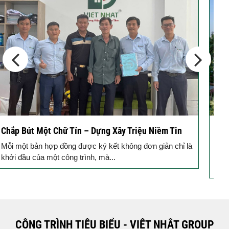
10 Vị Trí Nên Xây Gạch Đinh – Chủ
Đầu...
Động Thổ Xây Nhà – Khởi Đầu Vững Chắc, An Tâm
K
Đồng Hành
c
Mỗi ngôi nhà được khởi công động thổ là thêm một viên
B
gạch xây dựng nên niềm tin của Quý...
k
CÔNG TRÌNH TIÊU BIỂU - VIỆT NHẬT GROUP