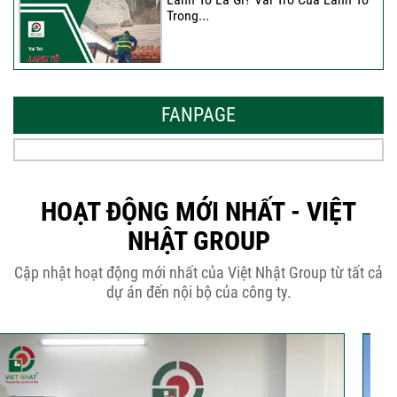
Trong...
Mẫu Nhà Đẹp 2026 – Xu Hướng
Thiết Kế Hòa...
FANPAGE
Thời Gian Tháo Cốp Pha Sau Khi Đổ
Bê Tông...
HOẠT ĐỘNG MỚI NHẤT - VIỆT
NHẬT GROUP
THÔNG BÁO KẾ HOẠCH TĂNG ĐƠN
Cập nhật hoạt động mới nhất của Việt Nhật Group từ tất cả
GIÁ XÂY DỰNG NHÀ...
dự án đến nội bộ của công ty.
Thép Râu Tường – Kinh Nghiệm Thi
Công Chuẩn Kỹ...