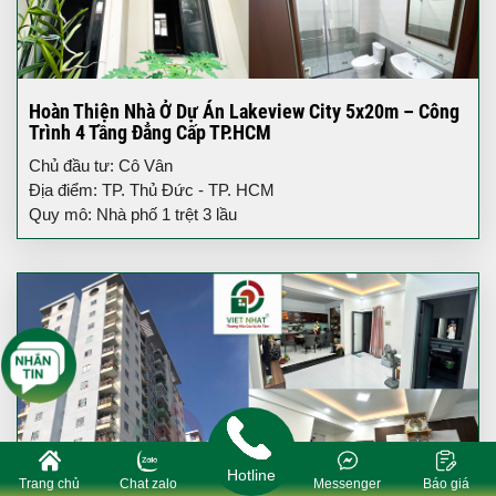
Hoàn Thiện Nhà Ở Dự Án Lakeview City 5x20m – Công
Trình 4 Tầng Đẳng Cấp TP.HCM
Chủ đầu tư: Cô Vân
Địa điểm: TP. Thủ Đức - TP. HCM
Quy mô: Nhà phố 1 trệt 3 lầu
Hotline
Trang chủ
Chat zalo
Messenger
Báo giá