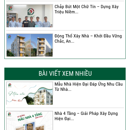
Chắp Bút Một Chữ Tín – Dựng Xây
Triệu Niềm...
Động Thổ Xây Nhà – Khởi Đầu Vững
Chắc, An...
Xây Nhà Chị Khánh – Khởi Đầu Vững
Chắc Cho...
BÀI VIẾT XEM NHIỀU
Mẫu Nhà Hiện Đại Đáp Ứng Nhu Cầu
Từ Nhà...
Nhà 4 Tầng – Giải Pháp Xây Dựng
Hiện Đại...
Nhà 4 Tầng – Giải Pháp Xây Dựng
Hiện Đại...
Ký hợp đồng cải tạo – “Thay áo mới”
cho...