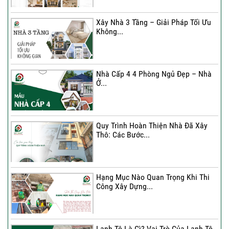
Xây Nhà 3 Tầng – Giải Pháp Tối Ưu
Không...
Xây Nhà 3 Tầng – Giải Pháp Tối Ưu
Không...
Nhà Cấp 4 4 Phòng Ngủ Đẹp – Nhà
Ở...
Ký Kết Hợp Đồng Thi Công – Cam
Kết Chất...
Quy Trình Hoàn Thiện Nhà Đã Xây
Thô: Các Bước...
Hạng Mục Nào Quan Trọng Khi Thi
Công Xây Dựng...
Lanh Tô Là Gì? Vai Trò Của Lanh Tô