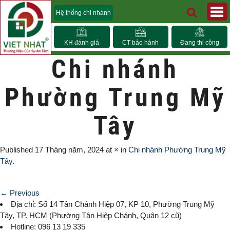
Hệ thống chi nhánh
KH đánh giá
CT bảo hành
Đang thi công
Chi nhánh
Phường Trung Mỹ
Tây
Published
17 Tháng năm, 2024
at
×
in
Chi nhánh Phường Trung Mỹ
Tây
.
← Previous
Địa chỉ: Số 14 Tân Chánh Hiệp 07, KP 10,
Phường Trung Mỹ
Tây
, TP. HCM (
Phường Tân Hiệp Chánh, Quận 12 cũ)
Hotline: 096 13 19 335