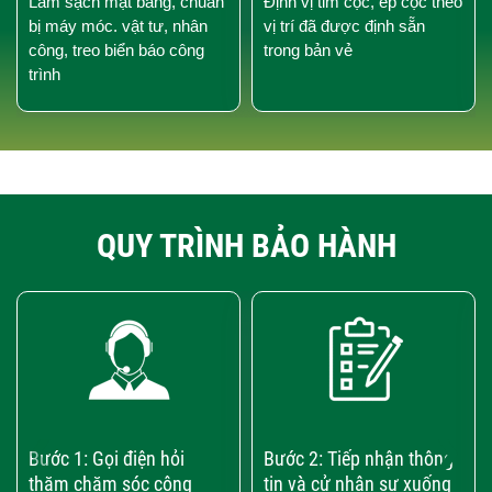
Làm sạch mặt bằng, chuẩn
Định vị tim cọc, ép cọc theo
bị máy móc. vật tư, nhân
vị trí đã được định sẵn
công, treo biển báo công
trong bản vẻ
trình
QUY TRÌNH BẢO HÀNH
‹
›
Bước 1: Gọi điện hỏi
Bước 2: Tiếp nhận thông
thăm chăm sóc công
tin và cử nhân sự xuống