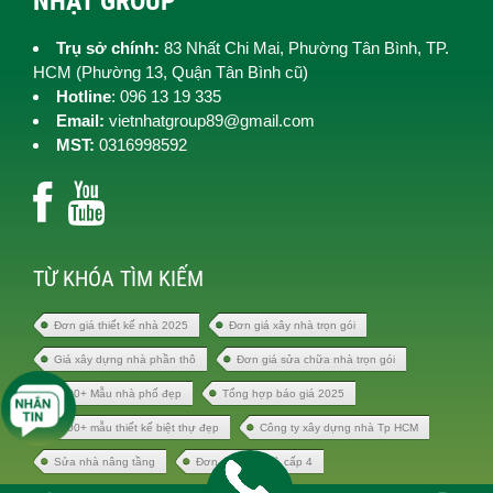
NHẬT GROUP
Trụ sở chính:
83 Nhất Chi Mai, Phường Tân Bình, TP.
HCM (
Phường 13, Quận Tân Bình cũ)
Hotline
: 096 13 19 335
Email:
vietnhatgroup89@gmail.com
MST:
0316998592
TỪ KHÓA TÌM KIẾM
Đơn giá thiết kế nhà 2025
Đơn giá xây nhà trọn gói
Giá xây dựng nhà phần thô
Đơn giá sửa chữa nhà trọn gói
1000+ Mẫu nhà phố đẹp
Tổng hợp báo giá 2025
1000+ mẫu thiết kế biệt thự đẹp
Công ty xây dựng nhà Tp HCM
Sửa nhà nâng tầng
Đơn giá xây nhà cấp 4