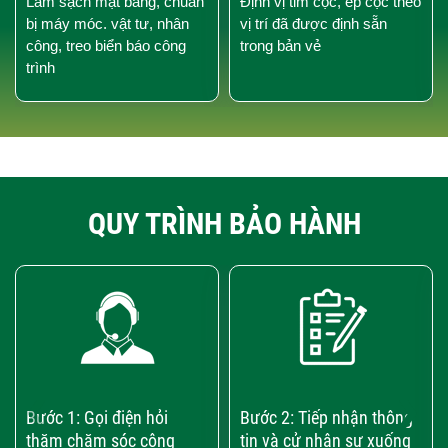
Làm sạch mặt bằng, chuẩn
Định vị tim cọc, ép cọc theo
bị máy móc. vật tư, nhân
vị trí đã được định sẵn
công, treo biển báo công
trong bản vẻ
trình
QUY TRÌNH BẢO HÀNH
‹
›
Bước 1: Gọi điện hỏi
Bước 2: Tiếp nhận thông
thăm chăm sóc công
tin và cử nhân sự xuống