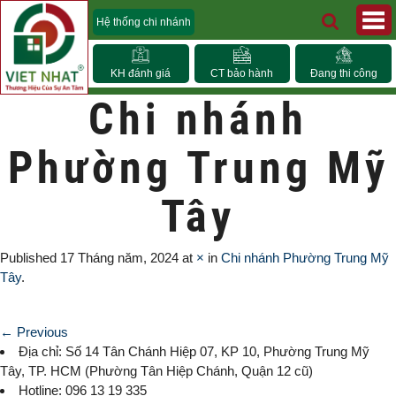
Hệ thống chi nhánh
KH đánh giá
CT bảo hành
Đang thi công
Chi nhánh
Phường Trung Mỹ
Tây
Published
17 Tháng năm, 2024
at
×
in
Chi nhánh Phường Trung Mỹ
Tây
.
← Previous
Địa chỉ: Số 14 Tân Chánh Hiệp 07, KP 10,
Phường Trung Mỹ
Tây
, TP. HCM (
Phường Tân Hiệp Chánh, Quận 12 cũ)
Hotline: 096 13 19 335