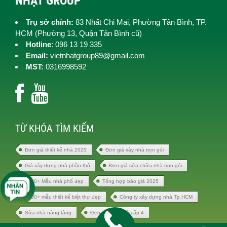
NHẬT GROUP
Trụ sở chính:
83 Nhất Chi Mai, Phường Tân Bình, TP.
HCM (
Phường 13, Quận Tân Bình cũ)
Hotline
: 096 13 19 335
Email:
vietnhatgroup89@gmail.com
MST:
0316998592
TỪ KHÓA TÌM KIẾM
Đơn giá thiết kế nhà 2025
Đơn giá xây nhà trọn gói
Giá xây dựng nhà phần thô
Đơn giá sửa chữa nhà trọn gói
1000+ Mẫu nhà phố đẹp
Tổng hợp báo giá 2025
1000+ mẫu thiết kế biệt thự đẹp
Công ty xây dựng nhà Tp HCM
Sửa nhà nâng tầng
Đơn giá xây nhà cấp 4