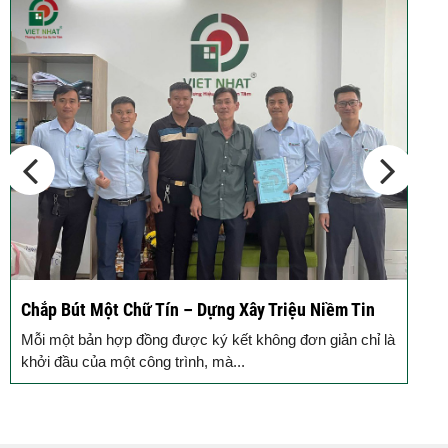
Chắp Bút Một Chữ Tín – Dựng Xây Triệu Niềm Tin
Đ
Đ
Mỗi một bản hợp đồng được ký kết không đơn giản chỉ là
M
khởi đầu của một công trình, mà...
g