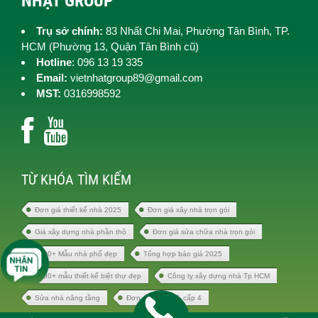
NHẬT GROUP
Trụ sở chính:
83 Nhất Chi Mai, Phường Tân Bình, TP.
HCM (
Phường 13, Quận Tân Bình cũ)
Hotline
: 096 13 19 335
Email:
vietnhatgroup89@gmail.com
MST:
0316998592
TỪ KHÓA TÌM KIẾM
Đơn giá thiết kế nhà 2025
Đơn giá xây nhà trọn gói
Giá xây dựng nhà phần thô
Đơn giá sửa chữa nhà trọn gói
1000+ Mẫu nhà phố đẹp
Tổng hợp báo giá 2025
1000+ mẫu thiết kế biệt thự đẹp
Công ty xây dựng nhà Tp HCM
Sửa nhà nâng tầng
Đơn giá xây nhà cấp 4