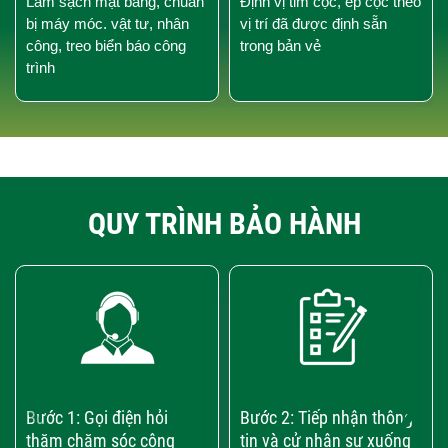
Làm sạch mặt bằng, chuẩn
Định vị tim cọc, ép cọc theo
bị máy móc. vật tư, nhân
vị trí đã được định sẵn
công, treo biển báo công
trong bản vẻ
trình
QUY TRÌNH BẢO HÀNH
‹
›
Bước 1: Gọi điện hỏi
Bước 2: Tiếp nhận thông
thăm chăm sóc công
tin và cử nhân sự xuống