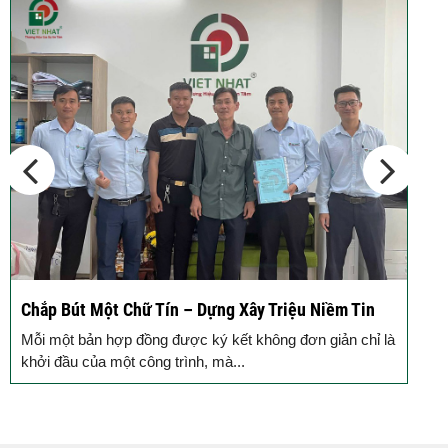
Chắp Bút Một Chữ Tín – Dựng Xây Triệu Niềm Tin
Đ
Đ
Mỗi một bản hợp đồng được ký kết không đơn giản chỉ là
M
khởi đầu của một công trình, mà...
g