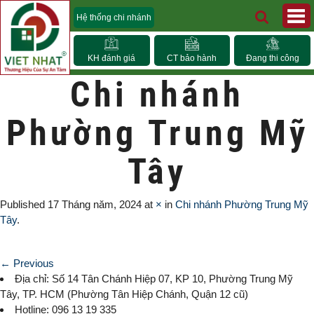
Hệ thống chi nhánh
KH đánh giá
CT bảo hành
Đang thi công
Chi nhánh
Phường Trung Mỹ
Tây
Published
17 Tháng năm, 2024
at
×
in
Chi nhánh Phường Trung Mỹ
Tây
.
← Previous
Địa chỉ: Số 14 Tân Chánh Hiệp 07, KP 10,
Phường Trung Mỹ
Tây
, TP. HCM (
Phường Tân Hiệp Chánh, Quận 12 cũ)
Hotline: 096 13 19 335