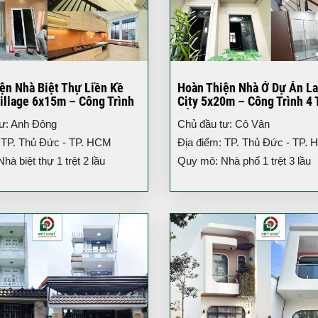
ện Nhà Biệt Thự Liền Kề
Hoàn Thiện Nhà Ở Dự Án L
illage 6x15m – Công Trình
City 5x20m – Công Trình 4 
iện Đại
Đẳng Cấp TP.HCM
tư: Anh Đông
Chủ đầu tư: Cô Vân
 TP. Thủ Đức - TP. HCM
Địa điểm: TP. Thủ Đức - TP.
à biệt thự 1 trệt 2 lầu
Quy mô: Nhà phố 1 trệt 3 lầu