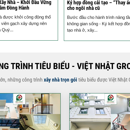
Xây Nhà – Khởi Đầu Vững
Ký hợp đồng cải tạo – “Thay á
Tâm Đồng Hành
cho ngôi nhà cũ
à được khởi công động thổ
Bước đầu cho hành trình nâng t
 viên gạch xây dựng nên
không gian sống - Ký kết hợp đồ
a Quý...
tạo nhà ở, xây...
NG TRÌNH TIÊU BIỂU - VIỆT NHẬT GR
lớn, những công trình
xây nhà trọn gói
tiêu biểu được Việt Nhật 