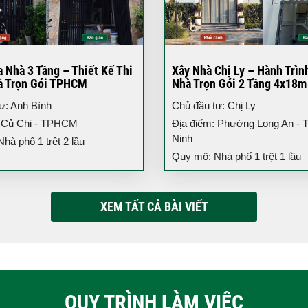
 Nhà 3 Tầng – Thiết Kế Thi
Xây Nhà Chị Ly – Hành Trìn
à Trọn Gói TPHCM
Nhà Trọn Gói 2 Tầng 4x18m
ư: Anh Bình
Chủ đầu tư: Chị Ly
: Củ Chi - TPHCM
Địa điểm: Phường Long An - T
Ninh
hà phố 1 trệt 2 lầu
Quy mô: Nhà phố 1 trệt 1 lầu
XEM TẤT CẢ BÀI VIẾT
QUY TRÌNH LÀM VIỆC