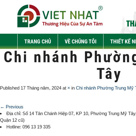
TRANG CHỦ
VỀ CHÚNG TÔI
THIẾT KẾ 
Chi nhánh Phườn
Tây
Published
17 Tháng năm, 2024
at
×
in
Chi nhánh Phường Trung Mỹ 
← Previous
Địa chỉ: Số 14 Tân Chánh Hiệp 07, KP 10,
Phường Trung Mỹ Tây
Quận 12 cũ)
Hotline: 096 13 19 335