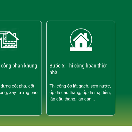
›
i công phần khung
Bước 5: Thi công hoàn thiện
Bước
nhà
điện
 dựng cốt pha, cốt
Thi công ốp lát gạch, sơn nước,
Thi 
tông, xây tường bao
ốp đá cầu thang, ốp đá mặt tiền,
nước
lắp cầu thang, lan can...