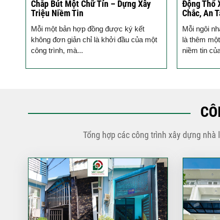
ào
Chắp Bút Một Chữ Tín – Dựng Xây
Động Thổ 
Triệu Niềm Tin
Chắc, An 
ho
Mỗi một bản hợp đồng được ký kết
Mỗi ngôi nh
hủ,
không đơn giản chỉ là khởi đầu của một
là thêm một
công trình, mà...
niềm tin củ
CÔ
Tổng hợp các công trình xây dựng nhà 