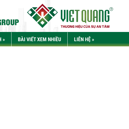
H
»
BÀI VIẾT XEM NHIỀU
LIÊN HỆ
»