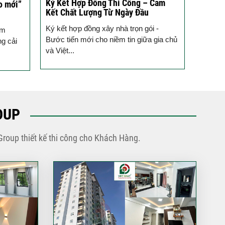
Ký Kết Hợp Đồng Thi Công – Cam
Một Ch
o mới”
Kết Chất Lượng Từ Ngày Đầu
Tạo T
Ký kết hợp đồng xây nhà trọn gói -
Vừa qua
ầm
Bước tiến mới cho niềm tin giữa gia chủ
tưởng 
ng cải
và Việt...
trình k
OUP
Group thiết kế thi công cho Khách Hàng.