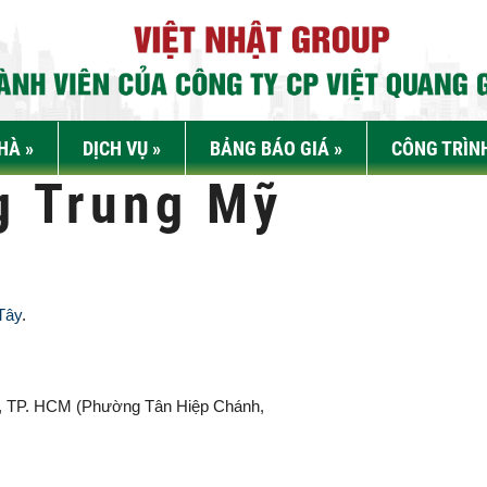
NHÀ
»
DỊCH VỤ
»
BẢNG BÁO GIÁ
»
CÔNG TRÌN
g Trung Mỹ
Tây
.
, TP. HCM (
Phường Tân Hiệp Chánh,