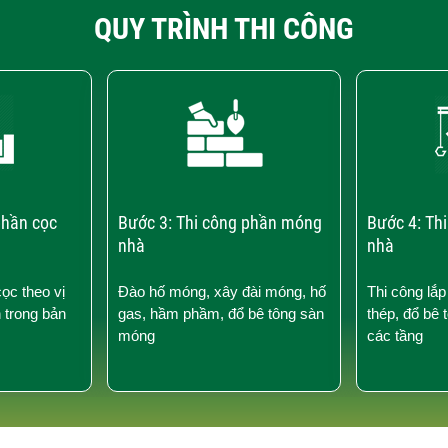
QUY TRÌNH THI CÔNG
phần cọc
Bước 3: Thi công phần móng
Bước 4: Th
nhà
nhà
cọc theo vị
Đào hố móng, xây đài móng, hố
Thi công lắp
n trong bản
gas, hầm phầm, đổ bê tông sàn
thép, đổ bê 
móng
các tầng