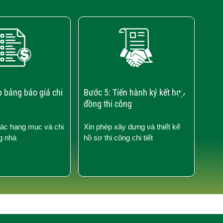
›
p bảng báo giá chi
Bước 5: Tiến hành ký kết hợp
Bước
đồng thi công
công
các hạng mục và chi
Xin phép xây dựng và thiết kế
Kiểm
g nhà
hồ sơ thi công chi tiết
công