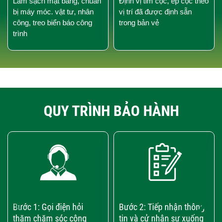
Làm sạch mặt bằng, chuẩn
Định vị tim cọc, ép cọc theo
bị máy móc. vật tư, nhân
vị trí đã được định sẵn
công, treo biển báo công
trong bản vẻ
trình
QUY TRÌNH BẢO HÀNH
‹
›
Bước 1: Gọi điện hỏi
Bước 2: Tiếp nhận thông
thăm chăm sóc công
tin và cử nhân sự xuống