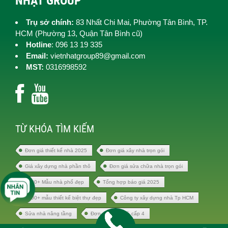
NHẬT GROUP
Trụ sở chính:
83 Nhất Chi Mai, Phường Tân Bình, TP.
HCM (
Phường 13, Quận Tân Bình cũ)
Hotline
: 096 13 19 335
Email:
vietnhatgroup89@gmail.com
MST:
0316998592
TỪ KHÓA TÌM KIẾM
Đơn giá thiết kế nhà 2025
Đơn giá xây nhà trọn gói
Giá xây dựng nhà phần thô
Đơn giá sửa chữa nhà trọn gói
1000+ Mẫu nhà phố đẹp
Tổng hợp báo giá 2025
1000+ mẫu thiết kế biệt thự đẹp
Công ty xây dựng nhà Tp HCM
Sửa nhà nâng tầng
Đơn giá xây nhà cấp 4