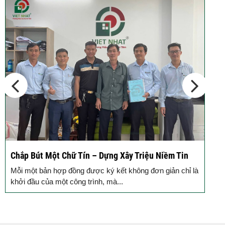
Động Thổ Xây Nhà – Khởi Đầu Vững Chắc, An Tâm
K
Đồng Hành
c
Mỗi ngôi nhà được khởi công động thổ là thêm một viên
B
gạch xây dựng nên niềm tin của Quý...
k