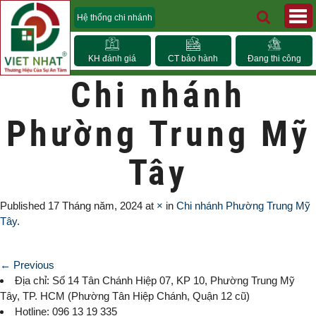
Hệ thống chi nhánh
KH đánh giá
CT bảo hành
Đang thi công
Chi nhánh
Phường Trung Mỹ
Tây
Published
17 Tháng năm, 2024
at
×
in
Chi nhánh Phường Trung Mỹ
Tây
.
← Previous
Địa chỉ: Số 14 Tân Chánh Hiệp 07, KP 10,
Phường Trung Mỹ
Tây
, TP. HCM (
Phường Tân Hiệp Chánh, Quận 12 cũ)
Hotline: 096 13 19 335