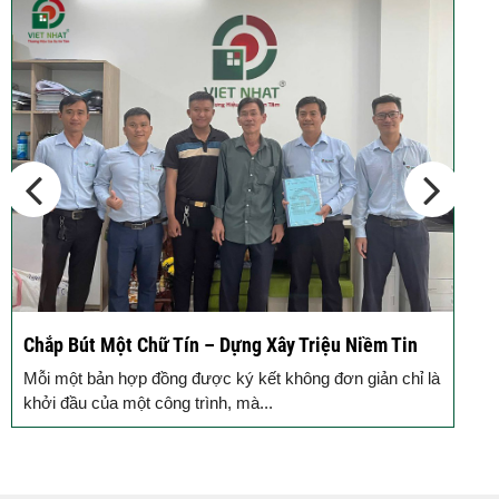
Chắp Bút Một Chữ Tín – Dựng Xây Triệu Niềm Tin
Đ
Đ
Mỗi một bản hợp đồng được ký kết không đơn giản chỉ là
M
khởi đầu của một công trình, mà...
g