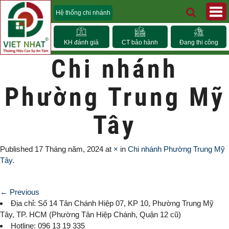
Hệ thống chi nhánh
KH đánh giá
CT bảo hành
Đang thi công
Chi nhánh
Phường Trung Mỹ
Tây
Published
17 Tháng năm, 2024
at
×
in
Chi nhánh Phường Trung Mỹ
Tây
.
← Previous
Địa chỉ: Số 14 Tân Chánh Hiệp 07, KP 10,
Phường Trung Mỹ
Tây
, TP. HCM (
Phường Tân Hiệp Chánh, Quận 12 cũ)
Hotline: 096 13 19 335