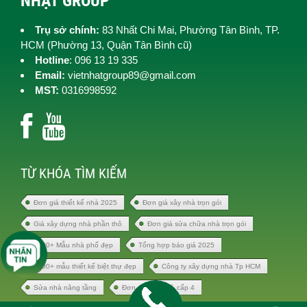
NHẬT GROUP
Trụ sở chính:
83 Nhất Chi Mai, Phường Tân Bình, TP.
HCM (
Phường 13, Quận Tân Bình cũ)
Hotline
: 096 13 19 335
Email:
vietnhatgroup89@gmail.com
MST:
0316998592
TỪ KHÓA TÌM KIẾM
Đơn giá thiết kế nhà 2025
Đơn giá xây nhà trọn gói
Giá xây dựng nhà phần thô
Đơn giá sửa chữa nhà trọn gói
1000+ Mẫu nhà phố đẹp
Tổng hợp báo giá 2025
1000+ mẫu thiết kế biệt thự đẹp
Công ty xây dựng nhà Tp HCM
Sửa nhà nâng tầng
Đơn giá xây nhà cấp 4