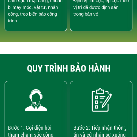
Làm sạch mặt bằng, chuẩn
Định vị tim cọc, ép cọc theo
bị máy móc. vật tư, nhân
vị trí đã được định sẵn
công, treo biển báo công
trong bản vẻ
trình
QUY TRÌNH BẢO HÀNH
‹
›
Bước 1: Gọi điện hỏi
Bước 2: Tiếp nhận thông
thăm chăm sóc công
tin và cử nhân sự xuống