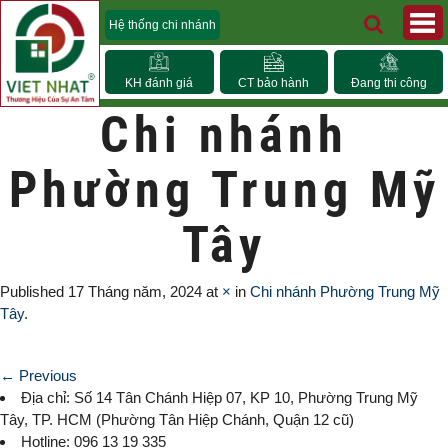
Hệ thống chi nhánh
KH đánh giá
CT bảo hành
Đang thi công
Chi nhánh
Phường Trung Mỹ
Tây
Published
17 Tháng năm, 2024
at
×
in
Chi nhánh Phường Trung Mỹ
Tây
.
← Previous
Địa chỉ: Số 14 Tân Chánh Hiệp 07, KP 10,
Phường Trung Mỹ
Tây
, TP. HCM (
Phường Tân Hiệp Chánh, Quận 12 cũ)
Hotline: 096 13 19 335