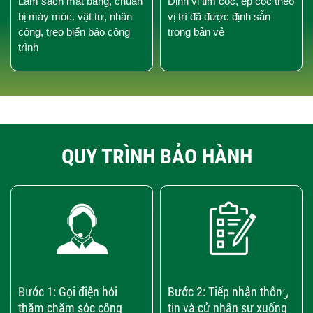
Làm sạch mặt bằng, chuẩn
Định vị tim cọc, ép cọc theo
bị máy móc. vật tư, nhân
vị trí đã được định sẵn
công, treo biển báo công
trong bản vẻ
trình
QUY TRÌNH BẢO HÀNH
‹
›
Bước 1: Gọi điện hỏi
Bước 2: Tiếp nhận thông
thăm chăm sóc công
tin và cử nhân sự xuống