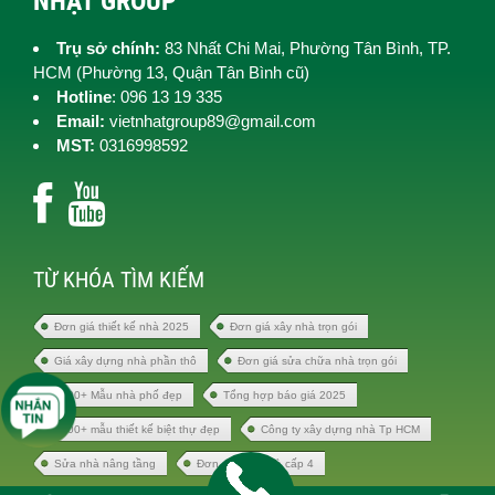
NHẬT GROUP
Trụ sở chính:
83 Nhất Chi Mai, Phường Tân Bình, TP.
HCM (
Phường 13, Quận Tân Bình cũ)
Hotline
: 096 13 19 335
Email:
vietnhatgroup89@gmail.com
MST:
0316998592
TỪ KHÓA TÌM KIẾM
Đơn giá thiết kế nhà 2025
Đơn giá xây nhà trọn gói
Giá xây dựng nhà phần thô
Đơn giá sửa chữa nhà trọn gói
1000+ Mẫu nhà phố đẹp
Tổng hợp báo giá 2025
1000+ mẫu thiết kế biệt thự đẹp
Công ty xây dựng nhà Tp HCM
Sửa nhà nâng tầng
Đơn giá xây nhà cấp 4