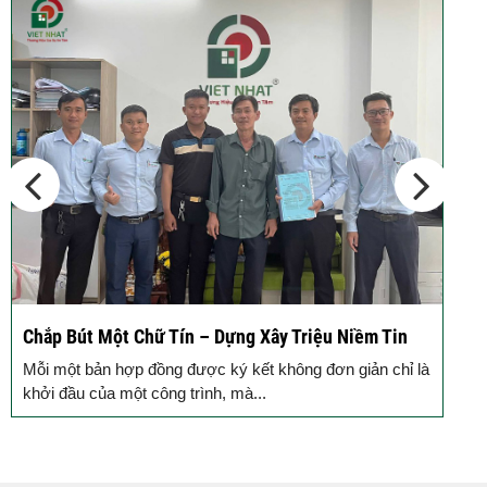
Chắp Bút Một Chữ Tín – Dựng Xây Triệu Niềm Tin
Đ
Đ
Mỗi một bản hợp đồng được ký kết không đơn giản chỉ là
M
khởi đầu của một công trình, mà...
g