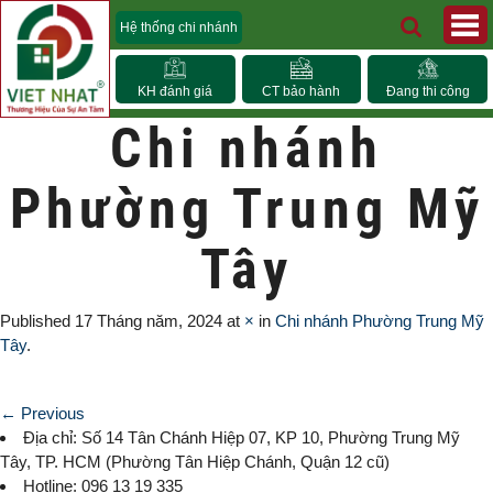
Hệ thống chi nhánh
KH đánh giá
CT bảo hành
Đang thi công
Chi nhánh
Phường Trung Mỹ
Tây
Published
17 Tháng năm, 2024
at
×
in
Chi nhánh Phường Trung Mỹ
Tây
.
← Previous
Địa chỉ: Số 14 Tân Chánh Hiệp 07, KP 10,
Phường Trung Mỹ
Tây
, TP. HCM (
Phường Tân Hiệp Chánh, Quận 12 cũ)
Hotline: 096 13 19 335