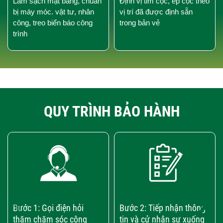
Làm sạch mặt bằng, chuẩn
Định vị tim cọc, ép cọc theo
bị máy móc. vật tư, nhân
vị trí đã được định sẵn
công, treo biển báo công
trong bản vẻ
trình
QUY TRÌNH BẢO HÀNH
‹
›
Bước 1: Gọi điện hỏi
Bước 2: Tiếp nhận thông
thăm chăm sóc công
tin và cử nhân sự xuống