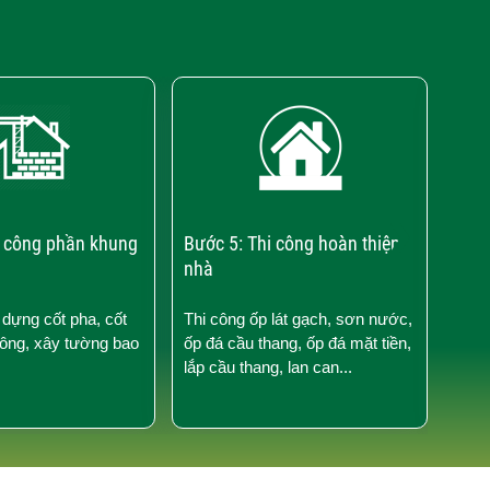
›
i công phần khung
Bước 5: Thi công hoàn thiện
Bước
nhà
điện
 dựng cốt pha, cốt
Thi công ốp lát gạch, sơn nước,
Thi 
tông, xây tường bao
ốp đá cầu thang, ốp đá mặt tiền,
nước
lắp cầu thang, lan can...