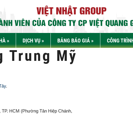
NHÀ
»
DỊCH VỤ
»
BẢNG BÁO GIÁ
»
CÔNG TRÌN
g Trung Mỹ
Tây
.
, TP. HCM (
Phường Tân Hiệp Chánh,