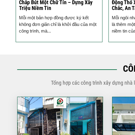
ào
Chắp Bút Một Chữ Tín – Dựng Xây
Động Thổ 
Triệu Niềm Tin
Chắc, An 
ho
Mỗi một bản hợp đồng được ký kết
Mỗi ngôi nh
hủ,
không đơn giản chỉ là khởi đầu của một
là thêm một
công trình, mà...
niềm tin củ
CÔ
Tổng hợp các công trình xây dựng nhà 