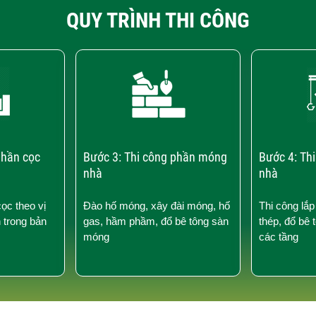
QUY TRÌNH THI CÔNG
phần cọc
Bước 3: Thi công phần móng
Bước 4: Th
nhà
nhà
cọc theo vị
Đào hố móng, xây đài móng, hố
Thi công lắp
n trong bản
gas, hầm phầm, đổ bê tông sàn
thép, đổ bê 
móng
các tầng