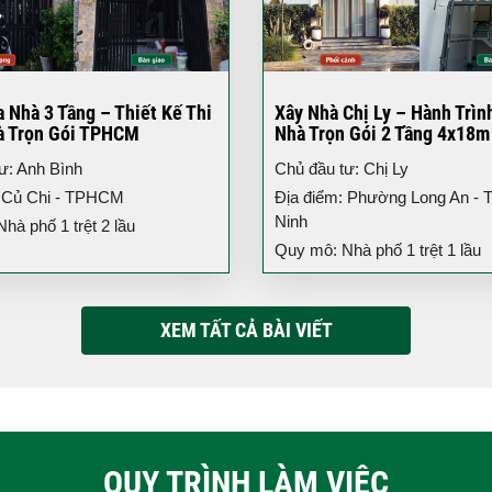
 Nhà 3 Tầng – Thiết Kế Thi
Xây Nhà Chị Ly – Hành Trìn
à Trọn Gói TPHCM
Nhà Trọn Gói 2 Tầng 4x18m
ư: Anh Bình
Chủ đầu tư: Chị Ly
: Củ Chi - TPHCM
Địa điểm: Phường Long An - T
Ninh
hà phố 1 trệt 2 lầu
Quy mô: Nhà phố 1 trệt 1 lầu
XEM TẤT CẢ BÀI VIẾT
QUY TRÌNH LÀM VIỆC