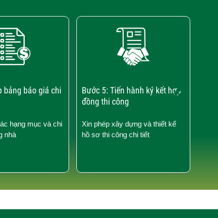
›
p bảng báo giá chi
Bước 5: Tiến hành ký kết hợp
Bước
đồng thi công
công
các hạng mục và chi
Xin phép xây dựng và thiết kế
Kiểm
g nhà
hồ sơ thi công chi tiết
công