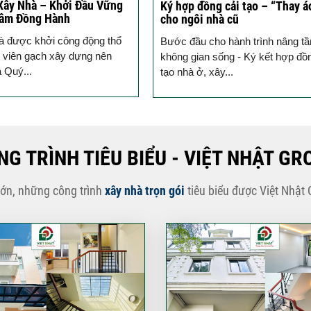
Xây Nhà – Khởi Đầu Vững
Ký hợp đồng cải tạo – “Thay á
Tâm Đồng Hành
cho ngôi nhà cũ
à được khởi công động thổ
Bước đầu cho hành trình nâng t
 viên gạch xây dựng nên
không gian sống - Ký kết hợp đồ
a Quý...
tạo nhà ở, xây...
NG TRÌNH TIÊU BIỂU - VIỆT NHẬT GR
lớn, những công trình
xây nhà trọn gói
tiêu biểu được Việt Nhật 