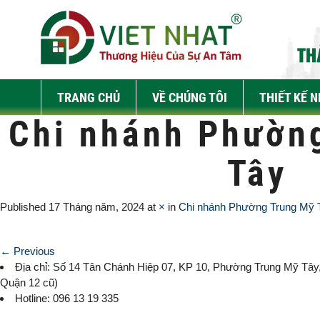
TRANG CHỦ
VỀ CHÚNG TÔI
THIẾT KẾ 
Chi nhánh Phườn
Tây
Published
17 Tháng năm, 2024
at
×
in
Chi nhánh Phường Trung Mỹ 
← Previous
Địa chỉ: Số 14 Tân Chánh Hiệp 07, KP 10,
Phường Trung Mỹ Tây
Quận 12 cũ)
Hotline: 096 13 19 335