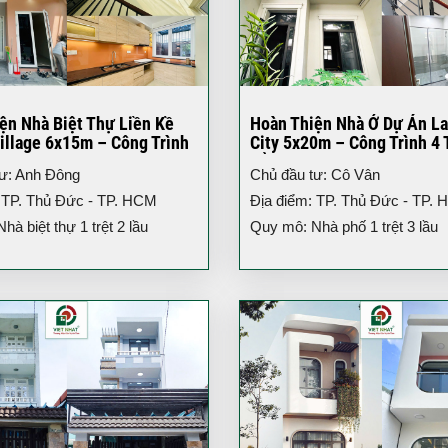
ện Nhà Biệt Thự Liền Kề
Hoàn Thiện Nhà Ở Dự Án L
illage 6x15m – Công Trình
City 5x20m – Công Trình 4 
iện Đại
Đẳng Cấp TP.HCM
tư: Anh Đông
Chủ đầu tư: Cô Vân
 TP. Thủ Đức - TP. HCM
Địa điểm: TP. Thủ Đức - TP.
à biệt thự 1 trệt 2 lầu
Quy mô: Nhà phố 1 trệt 3 lầu