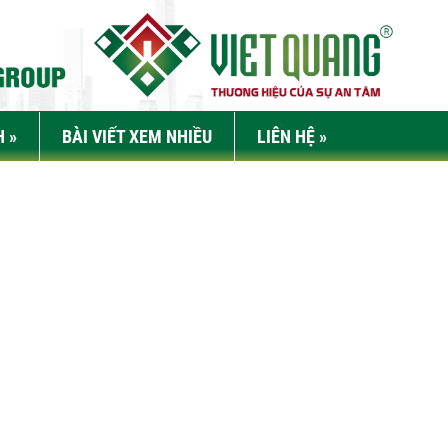
H
»
BÀI VIẾT XEM NHIỀU
LIÊN HỆ
»