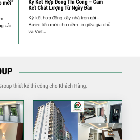
Ký Kết Hợp Đồng Thi Công – Cam
Một Ch
o mới”
Kết Chất Lượng Từ Ngày Đầu
Tạo T
Ký kết hợp đồng xây nhà trọn gói -
Vừa qua
ầm
Bước tiến mới cho niềm tin giữa gia chủ
tưởng 
ng cải
và Việt...
trình k
OUP
Group thiết kế thi công cho Khách Hàng.