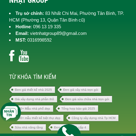
NHẬT GROUP
Trụ sở chính:
83 Nhất Chi Mai, Phường Tân Bình, TP.
HCM (
Phường 13, Quận Tân Bình cũ)
Hotline
: 096 13 19 335
Email:
vietnhatgroup89@gmail.com
MST:
0316998592
TỪ KHÓA TÌM KIẾM
Đơn giá thiết kế nhà 2025
Đơn giá xây nhà trọn gói
Giá xây dựng nhà phần thô
Đơn giá sửa chữa nhà trọn gói
1000+ Mẫu nhà phố đẹp
Tổng hợp báo giá 2025
1000+ mẫu thiết kế biệt thự đẹp
Công ty xây dựng nhà Tp HCM
Sửa nhà nâng tầng
Đơn giá xây nhà cấp 4