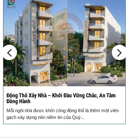
Động Thổ Xây Nhà – Khởi Đầu Vững Chắc, An Tâm
K
Đồng Hành
c
Mỗi ngôi nhà được khởi công động thổ là thêm một viên
B
gạch xây dựng nên niềm tin của Quý...
k