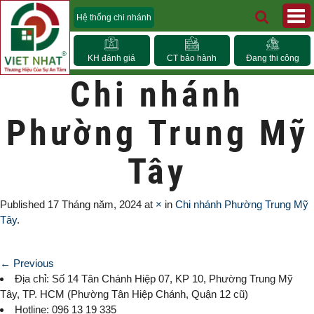
Hệ thống chi nhánh
KH đánh giá
CT bảo hành
Đang thi công
Chi nhánh
Phường Trung Mỹ
Tây
Published
17 Tháng năm, 2024
at
×
in
Chi nhánh Phường Trung Mỹ
Tây
.
← Previous
Địa chỉ: Số 14 Tân Chánh Hiệp 07, KP 10,
Phường Trung Mỹ
Tây
, TP. HCM (
Phường Tân Hiệp Chánh, Quận 12 cũ)
Hotline: 096 13 19 335