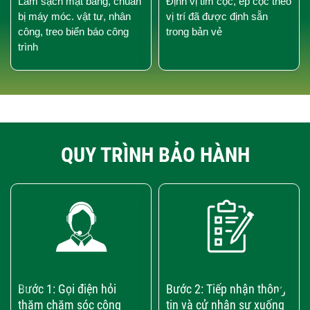
Làm sạch mặt bằng, chuẩn
Định vị tim cọc, ép cọc theo
bị máy móc. vật tư, nhân
vị trí đã được định sẵn
công, treo biển báo công
trong bản vẻ
trình
QUY TRÌNH BẢO HÀNH
‹
›
Bước 1: Gọi điện hỏi
Bước 2: Tiếp nhận thông
thăm chăm sóc công
tin và cử nhân sự xuống