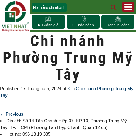
Hệ thống chi nhánh
KH đánh giá
CT bảo hành
Đang thi công
Chi nhánh
Phường Trung Mỹ
Tây
Published
17 Tháng năm, 2024
at
×
in
Chi nhánh Phường Trung Mỹ
Tây
.
← Previous
Địa chỉ: Số 14 Tân Chánh Hiệp 07, KP 10,
Phường Trung Mỹ
Tây
, TP. HCM (
Phường Tân Hiệp Chánh, Quận 12 cũ)
Hotline: 096 13 19 335