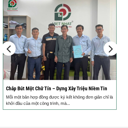
Chắp Bút Một Chữ Tín – Dựng Xây Triệu Niềm Tin
Đ
Đ
Mỗi một bản hợp đồng được ký kết không đơn giản chỉ là
M
khởi đầu của một công trình, mà...
g