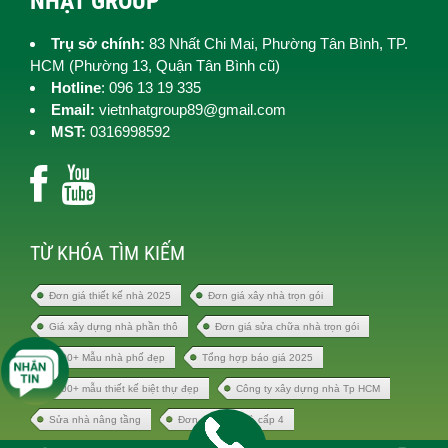
NHẬT GROUP
Trụ sở chính:
83 Nhất Chi Mai, Phường Tân Bình, TP.
HCM (
Phường 13, Quận Tân Bình cũ)
Hotline
: 096 13 19 335
Email:
vietnhatgroup89@gmail.com
MST:
0316998592
TỪ KHÓA TÌM KIẾM
Đơn giá thiết kế nhà 2025
Đơn giá xây nhà trọn gói
Giá xây dựng nhà phần thô
Đơn giá sửa chữa nhà trọn gói
1000+ Mẫu nhà phố đẹp
Tổng hợp báo giá 2025
1000+ mẫu thiết kế biệt thự đẹp
Công ty xây dựng nhà Tp HCM
Sửa nhà nâng tầng
Đơn giá xây nhà cấp 4