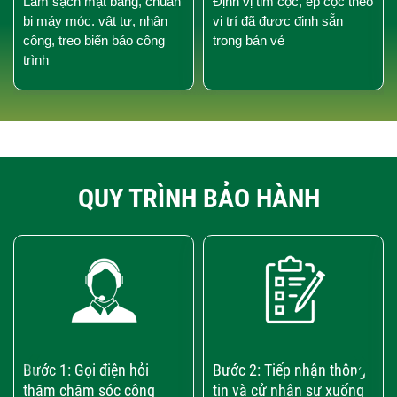
Làm sạch mặt bằng, chuẩn
Định vị tim cọc, ép cọc theo
bị máy móc. vật tư, nhân
vị trí đã được định sẵn
công, treo biển báo công
trong bản vẻ
trình
QUY TRÌNH BẢO HÀNH
‹
›
Bước 1: Gọi điện hỏi
Bước 2: Tiếp nhận thông
thăm chăm sóc công
tin và cử nhân sự xuống