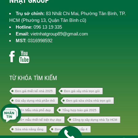
NHẬT GROUP
Trụ sở chính:
83 Nhất Chi Mai, Phường Tân Bình, TP.
HCM (
Phường 13, Quận Tân Bình cũ)
Hotline
: 096 13 19 335
Email:
vietnhatgroup89@gmail.com
MST:
0316998592
TỪ KHÓA TÌM KIẾM
Đơn giá thiết kế nhà 2025
Đơn giá xây nhà trọn gói
Giá xây dựng nhà phần thô
Đơn giá sửa chữa nhà trọn gói
1000+ Mẫu nhà phố đẹp
Tổng hợp báo giá 2025
1000+ mẫu thiết kế biệt thự đẹp
Công ty xây dựng nhà Tp HCM
Sửa nhà nâng tầng
Đơn giá xây nhà cấp 4