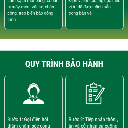
Làm sạch mặt bằng, chuẩn
Định vị tim cọc, ép cọc theo
bị máy móc. vật tư, nhân
vị trí đã được định sẵn
công, treo biển báo công
trong bản vẻ
trình
QUY TRÌNH BẢO HÀNH
‹
›
Bước 1: Gọi điện hỏi
Bước 2: Tiếp nhận thông
thăm chăm sóc công
tin và cử nhân sự xuống