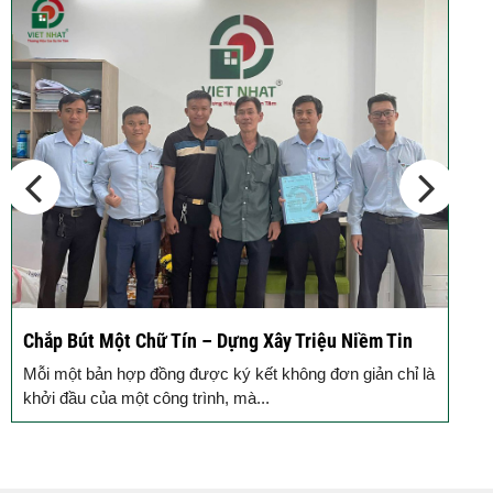
Chắp Bút Một Chữ Tín – Dựng Xây Triệu Niềm Tin
Đ
Đ
Mỗi một bản hợp đồng được ký kết không đơn giản chỉ là
M
khởi đầu của một công trình, mà...
g