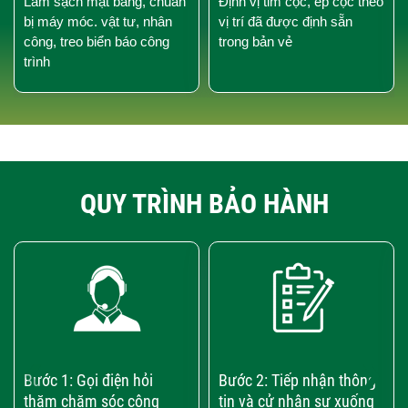
Làm sạch mặt bằng, chuẩn
Định vị tim cọc, ép cọc theo
bị máy móc. vật tư, nhân
vị trí đã được định sẵn
công, treo biển báo công
trong bản vẻ
trình
QUY TRÌNH BẢO HÀNH
‹
›
Bước 1: Gọi điện hỏi
Bước 2: Tiếp nhận thông
thăm chăm sóc công
tin và cử nhân sự xuống