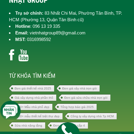
NHẬT GROUP
Trụ sở chính:
83 Nhất Chi Mai, Phường Tân Bình, TP.
HCM (
Phường 13, Quận Tân Bình cũ)
Hotline
: 096 13 19 335
Email:
vietnhatgroup89@gmail.com
MST:
0316998592
TỪ KHÓA TÌM KIẾM
Đơn giá thiết kế nhà 2025
Đơn giá xây nhà trọn gói
Giá xây dựng nhà phần thô
Đơn giá sửa chữa nhà trọn gói
1000+ Mẫu nhà phố đẹp
Tổng hợp báo giá 2025
1000+ mẫu thiết kế biệt thự đẹp
Công ty xây dựng nhà Tp HCM
Sửa nhà nâng tầng
Đơn giá xây nhà cấp 4