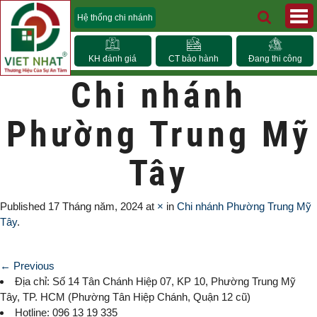
Hệ thống chi nhánh
KH đánh giá
CT bảo hành
Đang thi công
Chi nhánh
Phường Trung Mỹ
Tây
Published
17 Tháng năm, 2024
at
×
in
Chi nhánh Phường Trung Mỹ
Tây
.
← Previous
Địa chỉ: Số 14 Tân Chánh Hiệp 07, KP 10,
Phường Trung Mỹ
Tây
, TP. HCM (
Phường Tân Hiệp Chánh, Quận 12 cũ)
Hotline: 096 13 19 335