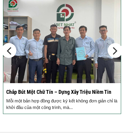
Chắp Bút Một Chữ Tín – Dựng Xây Triệu Niềm Tin
Đ
Đ
Mỗi một bản hợp đồng được ký kết không đơn giản chỉ là
M
khởi đầu của một công trình, mà...
g