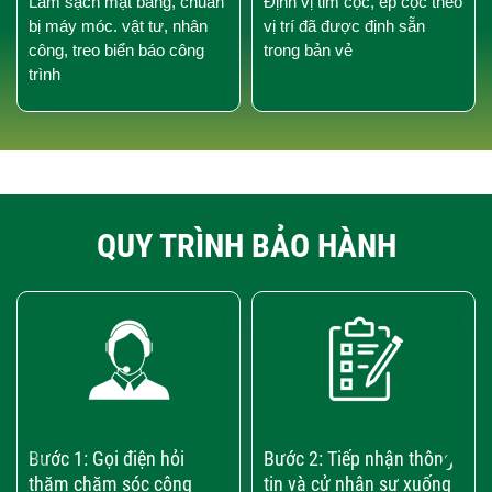
Làm sạch mặt bằng, chuẩn
Định vị tim cọc, ép cọc theo
bị máy móc. vật tư, nhân
vị trí đã được định sẵn
công, treo biển báo công
trong bản vẻ
trình
QUY TRÌNH BẢO HÀNH
‹
›
Bước 1: Gọi điện hỏi
Bước 2: Tiếp nhận thông
thăm chăm sóc công
tin và cử nhân sự xuống