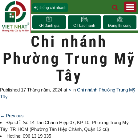
Hệ thống chi nhánh
KH đánh giá
CT bảo hành
Đang thi công
Chi nhánh
Phường Trung Mỹ
Tây
Published
17 Tháng năm, 2024
at
×
in
Chi nhánh Phường Trung Mỹ
Tây
.
← Previous
Địa chỉ: Số 14 Tân Chánh Hiệp 07, KP 10,
Phường Trung Mỹ
Tây
, TP. HCM (
Phường Tân Hiệp Chánh, Quận 12 cũ)
Hotline: 096 13 19 335