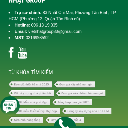
NHẬT GROUP
Trụ sở chính:
83 Nhất Chi Mai, Phường Tân Bình, TP.
HCM (
Phường 13, Quận Tân Bình cũ)
Hotline
: 096 13 19 335
Email:
vietnhatgroup89@gmail.com
MST:
0316998592
TỪ KHÓA TÌM KIẾM
Đơn giá thiết kế nhà 2025
Đơn giá xây nhà trọn gói
Giá xây dựng nhà phần thô
Đơn giá sửa chữa nhà trọn gói
1000+ Mẫu nhà phố đẹp
Tổng hợp báo giá 2025
1000+ mẫu thiết kế biệt thự đẹp
Công ty xây dựng nhà Tp HCM
Sửa nhà nâng tầng
Đơn giá xây nhà cấp 4