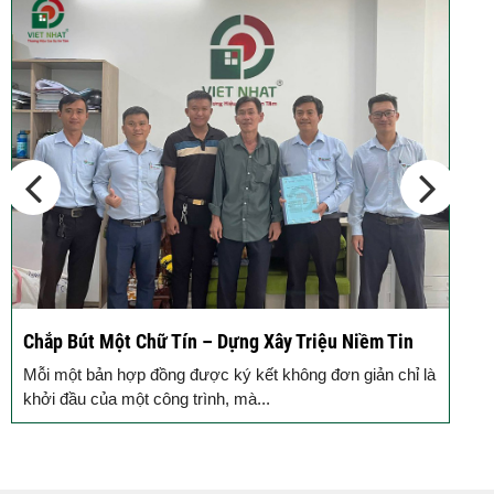
Xây Triệu Niềm Tin
Động Thổ Xây Nhà – Khởi Đầu Vữn
Đồng Hành
t không đơn giản chỉ là
Mỗi ngôi nhà được khởi công động thổ
.
gạch xây dựng nên niềm tin của Quý..