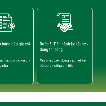
›
p bảng báo giá chi
Bước 5: Tiến hành ký kết hợp
Bước
đồng thi công
công
các hạng mục và chi
Xin phép xây dựng và thiết kế
Kiểm
g nhà
hồ sơ thi công chi tiết
công