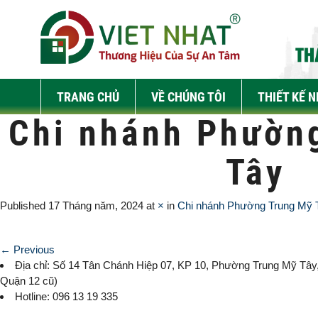
TRANG CHỦ
VỀ CHÚNG TÔI
THIẾT KẾ 
Chi nhánh Phườn
Tây
Published
17 Tháng năm, 2024
at
×
in
Chi nhánh Phường Trung Mỹ 
← Previous
Địa chỉ: Số 14 Tân Chánh Hiệp 07, KP 10,
Phường Trung Mỹ Tây
Quận 12 cũ)
Hotline: 096 13 19 335