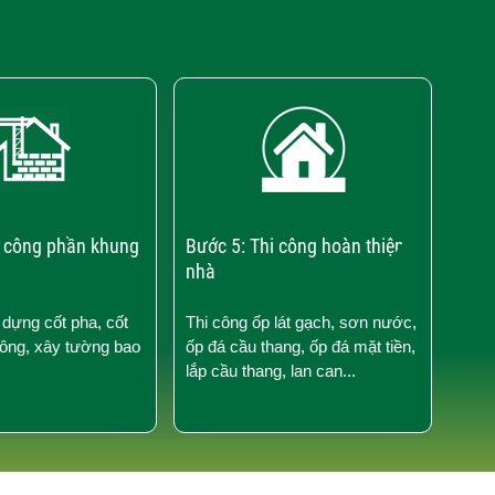
›
i công phần khung
Bước 5: Thi công hoàn thiện
Bước
nhà
điện
 dựng cốt pha, cốt
Thi công ốp lát gạch, sơn nước,
Thi 
tông, xây tường bao
ốp đá cầu thang, ốp đá mặt tiền,
nước
lắp cầu thang, lan can...