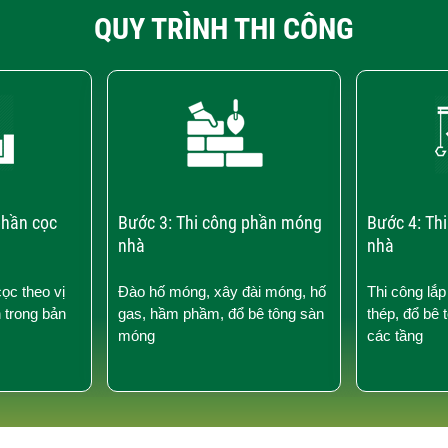
QUY TRÌNH THI CÔNG
phần cọc
Bước 3: Thi công phần móng
Bước 4: Th
nhà
nhà
cọc theo vị
Đào hố móng, xây đài móng, hố
Thi công lắp
n trong bản
gas, hầm phầm, đổ bê tông sàn
thép, đổ bê 
móng
các tầng