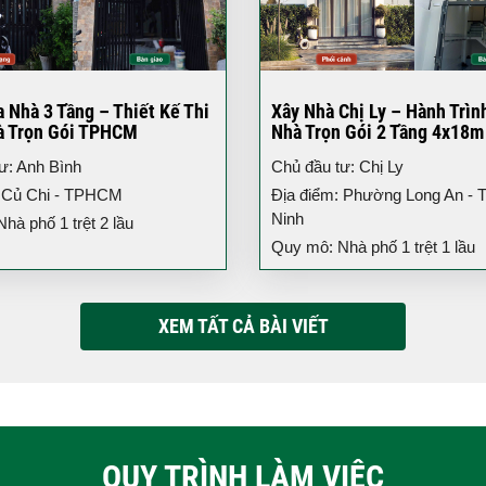
 Nhà 3 Tầng – Thiết Kế Thi
Xây Nhà Chị Ly – Hành Trìn
à Trọn Gói TPHCM
Nhà Trọn Gói 2 Tầng 4x18m
ư: Anh Bình
Chủ đầu tư: Chị Ly
: Củ Chi - TPHCM
Địa điểm: Phường Long An - T
Ninh
hà phố 1 trệt 2 lầu
Quy mô: Nhà phố 1 trệt 1 lầu
XEM TẤT CẢ BÀI VIẾT
QUY TRÌNH LÀM VIỆC