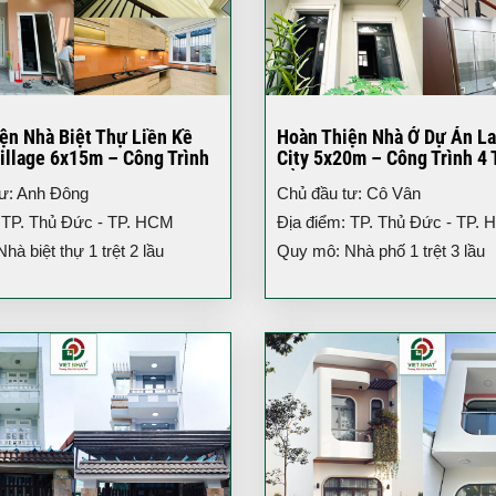
ện Nhà Biệt Thự Liền Kề
Hoàn Thiện Nhà Ở Dự Án L
illage 6x15m – Công Trình
City 5x20m – Công Trình 4 
iện Đại
Đẳng Cấp TP.HCM
tư: Anh Đông
Chủ đầu tư: Cô Vân
 TP. Thủ Đức - TP. HCM
Địa điểm: TP. Thủ Đức - TP.
à biệt thự 1 trệt 2 lầu
Quy mô: Nhà phố 1 trệt 3 lầu