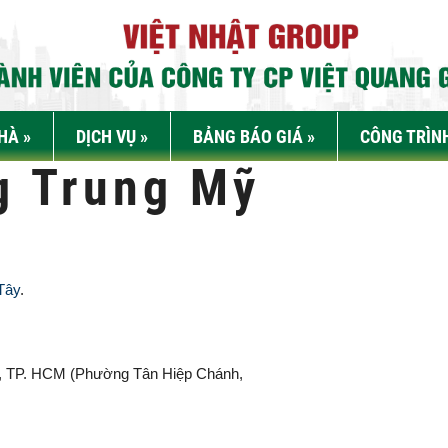
NHÀ
»
DỊCH VỤ
»
BẢNG BÁO GIÁ
»
CÔNG TRÌN
g Trung Mỹ
Tây
.
, TP. HCM (
Phường Tân Hiệp Chánh,