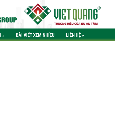
H
»
BÀI VIẾT XEM NHIỀU
LIÊN HỆ
»