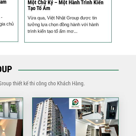
Cam
Một Chữ Ký – Một Hành Trình Kiến
Đánh D
Tạo Tổ Ấm
Trình 
 -
Vừa qua, Việt Nhật Group được tin
Việt Nh
gia chủ
tưởng lựa chọn đồng hành với hành
xây nhà
trình kiến tạo tổ ấm mơ...
án nhà.
OUP
Group thiết kế thi công cho Khách Hàng.