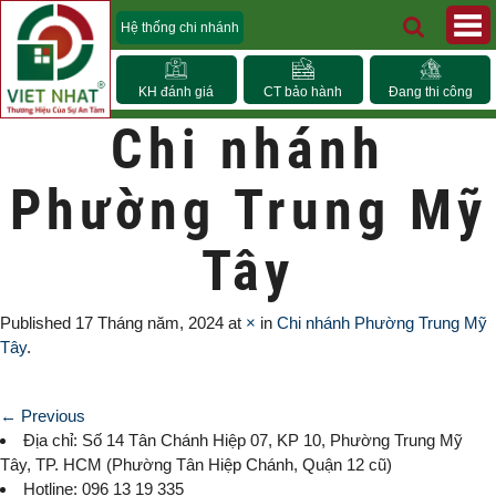
Hệ thống chi nhánh
KH đánh giá
CT bảo hành
Đang thi công
Chi nhánh
Phường Trung Mỹ
Tây
Published
17 Tháng năm, 2024
at
×
in
Chi nhánh Phường Trung Mỹ
Tây
.
← Previous
Địa chỉ: Số 14 Tân Chánh Hiệp 07, KP 10,
Phường Trung Mỹ
Tây
, TP. HCM (
Phường Tân Hiệp Chánh, Quận 12 cũ)
Hotline: 096 13 19 335