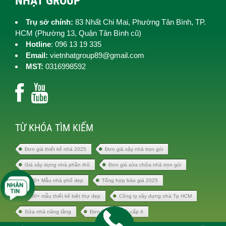
NHẬT GROUP
Trụ sở chính:
83 Nhất Chi Mai, Phường Tân Bình, TP.
HCM (
Phường 13, Quận Tân Bình cũ)
Hotline
: 096 13 19 335
Email:
vietnhatgroup89@gmail.com
MST:
0316998592
TỪ KHÓA TÌM KIẾM
Đơn giá thiết kế nhà 2025
Đơn giá xây nhà trọn gói
Giá xây dựng nhà phần thô
Đơn giá sửa chữa nhà trọn gói
1000+ Mẫu nhà phố đẹp
Tổng hợp báo giá 2025
1000+ mẫu thiết kế biệt thự đẹp
Công ty xây dựng nhà Tp HCM
Sửa nhà nâng tầng
Đơn giá xây nhà cấp 4