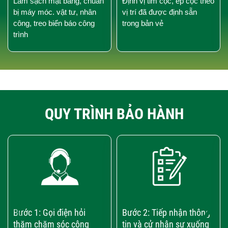
Làm sạch mặt bằng, chuẩn
Định vị tim cọc, ép cọc theo
bị máy móc. vật tư, nhân
vị trí đã được định sẵn
công, treo biển báo công
trong bản vẻ
trình
QUY TRÌNH BẢO HÀNH
‹
›
Bước 1: Gọi điện hỏi
Bước 2: Tiếp nhận thông
thăm chăm sóc công
tin và cử nhân sự xuống