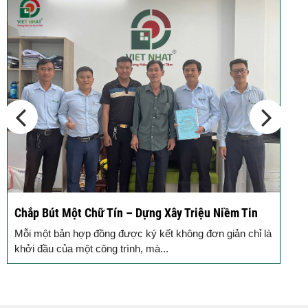
Chắp Bút Một Chữ Tín – Dựng Xây Triệu Niềm Tin
Đ
Đ
Mỗi một bản hợp đồng được ký kết không đơn giản chỉ là
M
khởi đầu của một công trình, mà...
g