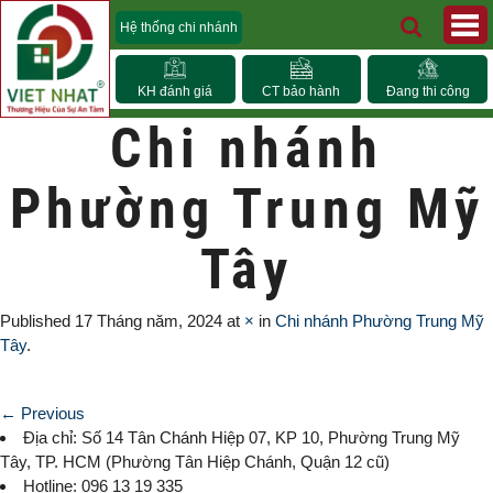
Hệ thống chi nhánh
KH đánh giá
CT bảo hành
Đang thi công
Chi nhánh
Phường Trung Mỹ
Tây
Published
17 Tháng năm, 2024
at
×
in
Chi nhánh Phường Trung Mỹ
Tây
.
← Previous
Địa chỉ: Số 14 Tân Chánh Hiệp 07, KP 10,
Phường Trung Mỹ
Tây
, TP. HCM (
Phường Tân Hiệp Chánh, Quận 12 cũ)
Hotline: 096 13 19 335