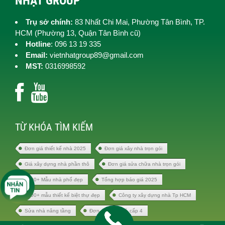
NHẬT GROUP
Trụ sở chính:
83 Nhất Chi Mai, Phường Tân Bình, TP.
HCM (
Phường 13, Quận Tân Bình cũ)
Hotline
: 096 13 19 335
Email:
vietnhatgroup89@gmail.com
MST:
0316998592
TỪ KHÓA TÌM KIẾM
Đơn giá thiết kế nhà 2025
Đơn giá xây nhà trọn gói
Giá xây dựng nhà phần thô
Đơn giá sửa chữa nhà trọn gói
1000+ Mẫu nhà phố đẹp
Tổng hợp báo giá 2025
1000+ mẫu thiết kế biệt thự đẹp
Công ty xây dựng nhà Tp HCM
Sửa nhà nâng tầng
Đơn giá xây nhà cấp 4