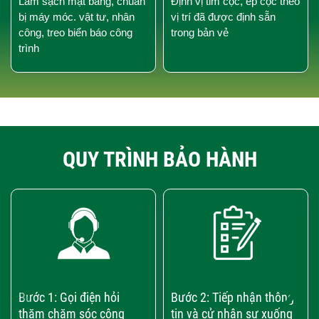
Làm sạch mặt bằng, chuẩn
Định vị tim cọc, ép cọc theo
bị máy móc. vật tư, nhân
vị trí đã được định sẵn
công, treo biển báo công
trong bản vẻ
trình
QUY TRÌNH BẢO HÀNH
‹
›
Bước 1: Gọi điện hỏi
Bước 2: Tiếp nhận thông
thăm chăm sóc công
tin và cử nhân sự xuống