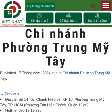
Hệ thống chi nhánh
KH đánh giá
CT bảo hành
Đang thi công
Chi nhánh
Phường Trung Mỹ
Tây
Published
17 Tháng năm, 2024
at
×
in
Chi nhánh Phường Trung Mỹ
Tây
.
← Previous
Địa chỉ: Số 14 Tân Chánh Hiệp 07, KP 10,
Phường Trung Mỹ
Tây
, TP. HCM (
Phường Tân Hiệp Chánh, Quận 12 cũ)
Hotline: 096 13 19 335