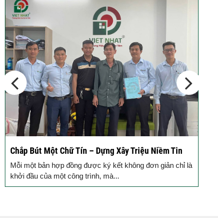
Chắp Bút Một Chữ Tín – Dựng Xây Triệu Niềm Tin
Đ
Đ
Mỗi một bản hợp đồng được ký kết không đơn giản chỉ là
M
khởi đầu của một công trình, mà...
g