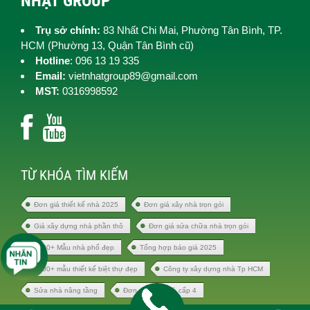
NHẬT GROUP
Trụ sở chính:
83 Nhất Chi Mai, Phường Tân Bình, TP.
HCM (
Phường 13, Quận Tân Bình cũ)
Hotline
: 096 13 19 335
Email:
vietnhatgroup89@gmail.com
MST:
0316998592
TỪ KHÓA TÌM KIẾM
Đơn giá thiết kế nhà 2025
Đơn giá xây nhà trọn gói
Giá xây dựng nhà phần thô
Đơn giá sửa chữa nhà trọn gói
1000+ Mẫu nhà phố đẹp
Tổng hợp báo giá 2025
1000+ mẫu thiết kế biệt thự đẹp
Công ty xây dựng nhà Tp HCM
Sửa nhà nâng tầng
Đơn giá xây nhà cấp 4