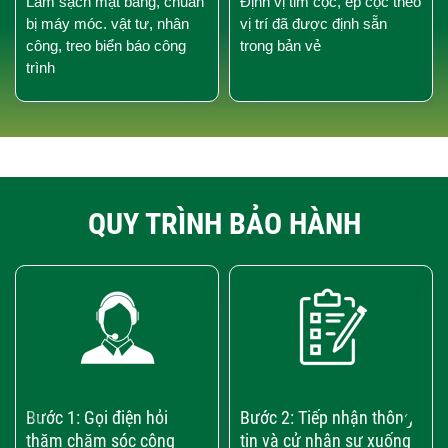
Làm sạch mặt bằng, chuẩn
Định vị tim cọc, ép cọc theo
bị máy móc. vật tư, nhân
vị trí đã được định sẵn
công, treo biển báo công
trong bản vẻ
trình
QUY TRÌNH BẢO HÀNH
‹
›
Bước 1: Gọi điện hỏi
Bước 2: Tiếp nhận thông
thăm chăm sóc công
tin và cử nhân sự xuống