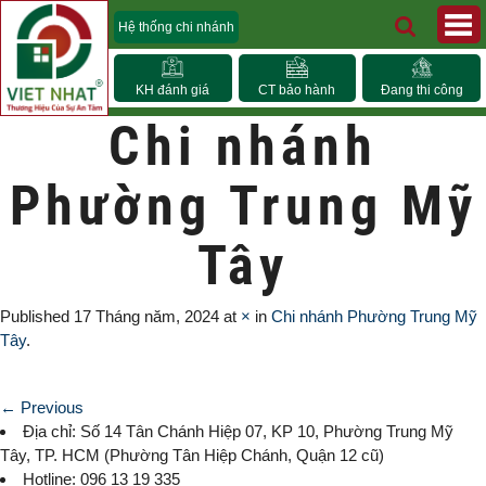
Hệ thống chi nhánh
KH đánh giá
CT bảo hành
Đang thi công
Chi nhánh
Phường Trung Mỹ
Tây
Published
17 Tháng năm, 2024
at
×
in
Chi nhánh Phường Trung Mỹ
Tây
.
← Previous
Địa chỉ: Số 14 Tân Chánh Hiệp 07, KP 10,
Phường Trung Mỹ
Tây
, TP. HCM (
Phường Tân Hiệp Chánh, Quận 12 cũ)
Hotline: 096 13 19 335