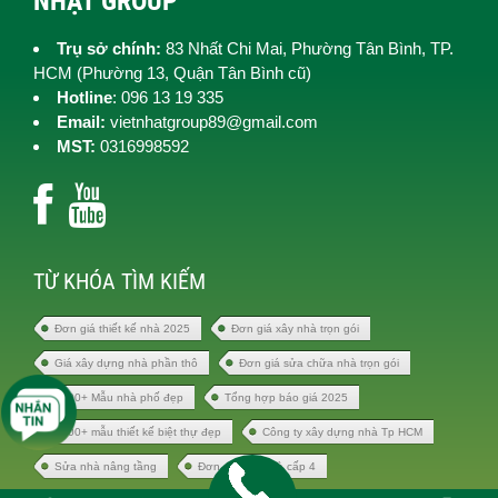
NHẬT GROUP
Trụ sở chính:
83 Nhất Chi Mai, Phường Tân Bình, TP.
HCM (
Phường 13, Quận Tân Bình cũ)
Hotline
: 096 13 19 335
Email:
vietnhatgroup89@gmail.com
MST:
0316998592
TỪ KHÓA TÌM KIẾM
Đơn giá thiết kế nhà 2025
Đơn giá xây nhà trọn gói
Giá xây dựng nhà phần thô
Đơn giá sửa chữa nhà trọn gói
1000+ Mẫu nhà phố đẹp
Tổng hợp báo giá 2025
1000+ mẫu thiết kế biệt thự đẹp
Công ty xây dựng nhà Tp HCM
Sửa nhà nâng tầng
Đơn giá xây nhà cấp 4