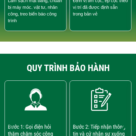
Làm sạch mặt bằng, chuẩn
Định vị tim cọc, ép cọc theo
bị máy móc. vật tư, nhân
vị trí đã được định sẵn
công, treo biển báo công
trong bản vẻ
trình
QUY TRÌNH BẢO HÀNH
‹
›
Bước 1: Gọi điện hỏi
Bước 2: Tiếp nhận thông
thăm chăm sóc công
tin và cử nhân sự xuống