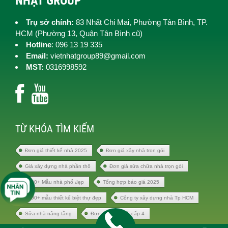
NHẬT GROUP
Trụ sở chính:
83 Nhất Chi Mai, Phường Tân Bình, TP.
HCM (
Phường 13, Quận Tân Bình cũ)
Hotline
: 096 13 19 335
Email:
vietnhatgroup89@gmail.com
MST:
0316998592
TỪ KHÓA TÌM KIẾM
Đơn giá thiết kế nhà 2025
Đơn giá xây nhà trọn gói
Giá xây dựng nhà phần thô
Đơn giá sửa chữa nhà trọn gói
1000+ Mẫu nhà phố đẹp
Tổng hợp báo giá 2025
1000+ mẫu thiết kế biệt thự đẹp
Công ty xây dựng nhà Tp HCM
Sửa nhà nâng tầng
Đơn giá xây nhà cấp 4