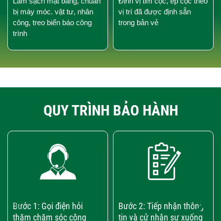
Làm sạch mặt bằng, chuẩn
Định vị tim cọc, ép cọc theo
bị máy móc. vật tư, nhân
vị trí đã được định sẵn
công, treo biển báo công
trong bản vẻ
trình
QUY TRÌNH BẢO HÀNH
‹
›
Bước 1: Gọi điện hỏi
Bước 2: Tiếp nhận thông
thăm chăm sóc công
tin và cử nhân sự xuống