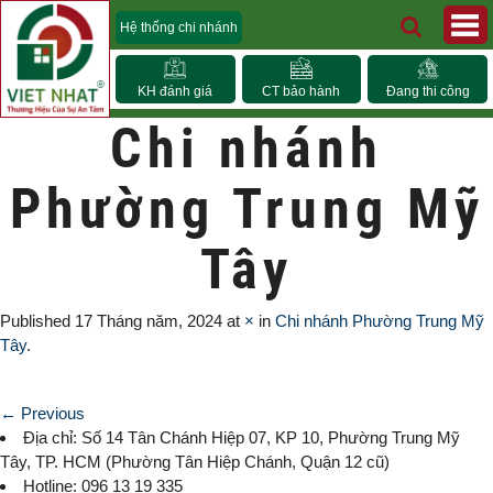
Hệ thống chi nhánh
KH đánh giá
CT bảo hành
Đang thi công
Chi nhánh
Phường Trung Mỹ
Tây
Published
17 Tháng năm, 2024
at
×
in
Chi nhánh Phường Trung Mỹ
Tây
.
← Previous
Địa chỉ: Số 14 Tân Chánh Hiệp 07, KP 10,
Phường Trung Mỹ
Tây
, TP. HCM (
Phường Tân Hiệp Chánh, Quận 12 cũ)
Hotline: 096 13 19 335