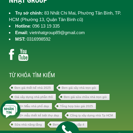
NHẬT GROUP
Trụ sở chính:
83 Nhất Chi Mai, Phường Tân Bình, TP.
HCM (
Phường 13, Quận Tân Bình cũ)
Hotline
: 096 13 19 335
Email:
vietnhatgroup89@gmail.com
MST:
0316998592
TỪ KHÓA TÌM KIẾM
Đơn giá thiết kế nhà 2025
Đơn giá xây nhà trọn gói
Giá xây dựng nhà phần thô
Đơn giá sửa chữa nhà trọn gói
1000+ Mẫu nhà phố đẹp
Tổng hợp báo giá 2025
1000+ mẫu thiết kế biệt thự đẹp
Công ty xây dựng nhà Tp HCM
Sửa nhà nâng tầng
Đơn giá xây nhà cấp 4