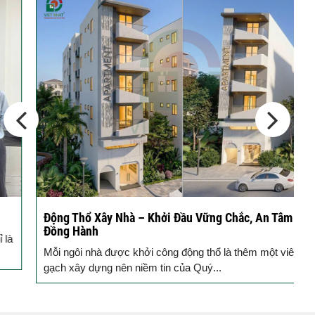
Động Thổ Xây Nhà – Khởi Đầu Vững Chắc, An Tâm
K
Đồng Hành
c
Mỗi ngôi nhà được khởi công động thổ là thêm một viên
B
gạch xây dựng nên niềm tin của Quý...
k