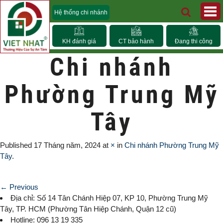
Hệ thống chi nhánh
KH đánh giá
CT bảo hành
Đang thi công
Chi nhánh
Phường Trung Mỹ
Tây
Published
17 Tháng năm, 2024
at
×
in
Chi nhánh Phường Trung Mỹ
Tây
.
← Previous
Địa chỉ: Số 14 Tân Chánh Hiệp 07, KP 10,
Phường Trung Mỹ
Tây
, TP. HCM (
Phường Tân Hiệp Chánh, Quận 12 cũ)
Hotline: 096 13 19 335