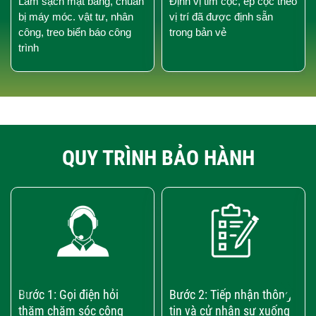
Làm sạch mặt bằng, chuẩn
Định vị tim cọc, ép cọc theo
bị máy móc. vật tư, nhân
vị trí đã được định sẵn
công, treo biển báo công
trong bản vẻ
trình
QUY TRÌNH BẢO HÀNH
‹
›
Bước 1: Gọi điện hỏi
Bước 2: Tiếp nhận thông
thăm chăm sóc công
tin và cử nhân sự xuống