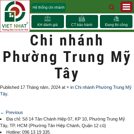
Hệ thống chi nhánh
KH đánh giá
CT bảo hành
Đang thi công
Chi nhánh
Phường Trung Mỹ
Tây
Published
17 Tháng năm, 2024
at
×
in
Chi nhánh Phường Trung Mỹ
Tây
.
← Previous
Địa chỉ: Số 14 Tân Chánh Hiệp 07, KP 10,
Phường Trung Mỹ
Tây
, TP. HCM (
Phường Tân Hiệp Chánh, Quận 12 cũ)
Hotline: 096 13 19 335