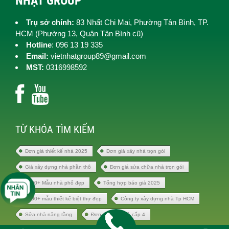
NHẬT GROUP
Trụ sở chính:
83 Nhất Chi Mai, Phường Tân Bình, TP.
HCM (
Phường 13, Quận Tân Bình cũ)
Hotline
: 096 13 19 335
Email:
vietnhatgroup89@gmail.com
MST:
0316998592
TỪ KHÓA TÌM KIẾM
Đơn giá thiết kế nhà 2025
Đơn giá xây nhà trọn gói
Giá xây dựng nhà phần thô
Đơn giá sửa chữa nhà trọn gói
1000+ Mẫu nhà phố đẹp
Tổng hợp báo giá 2025
1000+ mẫu thiết kế biệt thự đẹp
Công ty xây dựng nhà Tp HCM
Sửa nhà nâng tầng
Đơn giá xây nhà cấp 4