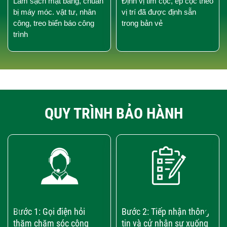
Làm sạch mặt bằng, chuẩn
Định vị tim cọc, ép cọc theo
bị máy móc. vật tư, nhân
vị trí đã được định sẵn
công, treo biển báo công
trong bản vẻ
trình
QUY TRÌNH BẢO HÀNH
‹
›
Bước 1: Gọi điện hỏi
Bước 2: Tiếp nhận thông
thăm chăm sóc công
tin và cử nhân sự xuống