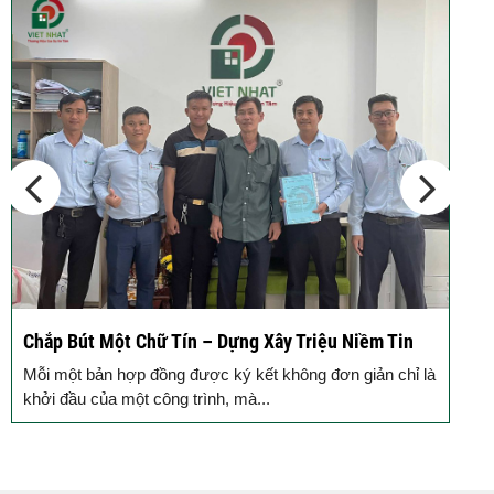
Chắp Bút Một Chữ Tín – Dựng Xây Triệu Niềm Tin
Đ
Đ
Mỗi một bản hợp đồng được ký kết không đơn giản chỉ là
M
khởi đầu của một công trình, mà...
g