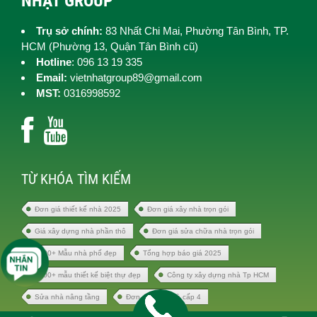
NHẬT GROUP
Trụ sở chính:
83 Nhất Chi Mai, Phường Tân Bình, TP.
HCM (
Phường 13, Quận Tân Bình cũ)
Hotline
: 096 13 19 335
Email:
vietnhatgroup89@gmail.com
MST:
0316998592
TỪ KHÓA TÌM KIẾM
Đơn giá thiết kế nhà 2025
Đơn giá xây nhà trọn gói
Giá xây dựng nhà phần thô
Đơn giá sửa chữa nhà trọn gói
1000+ Mẫu nhà phố đẹp
Tổng hợp báo giá 2025
1000+ mẫu thiết kế biệt thự đẹp
Công ty xây dựng nhà Tp HCM
Sửa nhà nâng tầng
Đơn giá xây nhà cấp 4