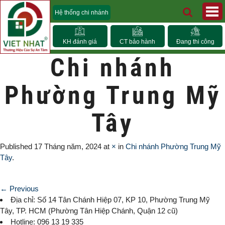
Hệ thống chi nhánh
KH đánh giá
CT bảo hành
Đang thi công
Chi nhánh
Phường Trung Mỹ
Tây
Published
17 Tháng năm, 2024
at
×
in
Chi nhánh Phường Trung Mỹ
Tây
.
← Previous
Địa chỉ: Số 14 Tân Chánh Hiệp 07, KP 10,
Phường Trung Mỹ
Tây
, TP. HCM (
Phường Tân Hiệp Chánh, Quận 12 cũ)
Hotline: 096 13 19 335