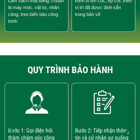
Làm sạch mặt bằng, chuẩn
Định vị tim cọc, ép cọc theo
bị máy móc. vật tư, nhân
vị trí đã được định sẵn
công, treo biển báo công
trong bản vẻ
trình
QUY TRÌNH BẢO HÀNH
‹
›
Bước 1: Gọi điện hỏi
Bước 2: Tiếp nhận thông
thăm chăm sóc công
tin và cử nhân sự xuống