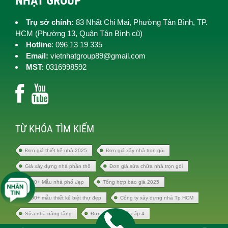
NHẬT GROUP
Trụ sở chính:
83 Nhất Chi Mai, Phường Tân Bình, TP.
HCM (
Phường 13, Quận Tân Bình cũ)
Hotline
: 096 13 19 335
Email:
vietnhatgroup89@gmail.com
MST:
0316998592
TỪ KHÓA TÌM KIẾM
Đơn giá thiết kế nhà 2025
Đơn giá xây nhà trọn gói
Giá xây dựng nhà phần thô
Đơn giá sửa chữa nhà trọn gói
1000+ Mẫu nhà phố đẹp
Tổng hợp báo giá 2025
1000+ mẫu thiết kế biệt thự đẹp
Công ty xây dựng nhà Tp HCM
Sửa nhà nâng tầng
Đơn giá xây nhà cấp 4