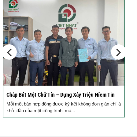
Chắp Bút Một Chữ Tín – Dựng Xây Triệu Niềm Tin
Đ
Đ
Mỗi một bản hợp đồng được ký kết không đơn giản chỉ là
M
khởi đầu của một công trình, mà...
g