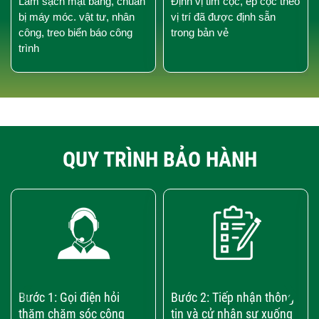
Làm sạch mặt bằng, chuẩn
Định vị tim cọc, ép cọc theo
bị máy móc. vật tư, nhân
vị trí đã được định sẵn
công, treo biển báo công
trong bản vẻ
trình
QUY TRÌNH BẢO HÀNH
‹
›
Bước 1: Gọi điện hỏi
Bước 2: Tiếp nhận thông
thăm chăm sóc công
tin và cử nhân sự xuống