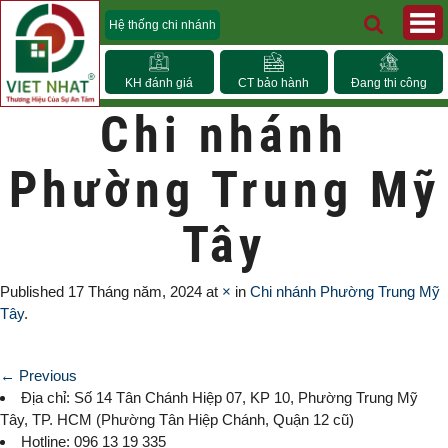
Hệ thống chi nhánh
KH đánh giá
CT bảo hành
Đang thi công
Chi nhánh
Phường Trung Mỹ
Tây
Published
17 Tháng năm, 2024
at
×
in
Chi nhánh Phường Trung Mỹ
Tây
.
← Previous
Địa chỉ: Số 14 Tân Chánh Hiệp 07, KP 10,
Phường Trung Mỹ
Tây
, TP. HCM (
Phường Tân Hiệp Chánh, Quận 12 cũ)
Hotline: 096 13 19 335