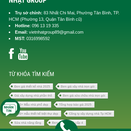
NHẬT GROUP
Trụ sở chính:
83 Nhất Chi Mai, Phường Tân Bình, TP.
HCM (
Phường 13, Quận Tân Bình cũ)
Hotline
: 096 13 19 335
Email:
vietnhatgroup89@gmail.com
MST:
0316998592
TỪ KHÓA TÌM KIẾM
Đơn giá thiết kế nhà 2025
Đơn giá xây nhà trọn gói
Giá xây dựng nhà phần thô
Đơn giá sửa chữa nhà trọn gói
1000+ Mẫu nhà phố đẹp
Tổng hợp báo giá 2025
1000+ mẫu thiết kế biệt thự đẹp
Công ty xây dựng nhà Tp HCM
Sửa nhà nâng tầng
Đơn giá xây nhà cấp 4