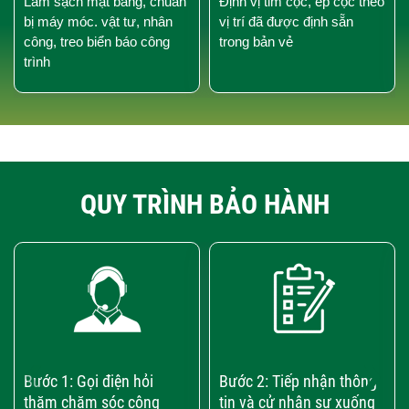
Làm sạch mặt bằng, chuẩn
Định vị tim cọc, ép cọc theo
bị máy móc. vật tư, nhân
vị trí đã được định sẵn
công, treo biển báo công
trong bản vẻ
trình
QUY TRÌNH BẢO HÀNH
‹
›
Bước 1: Gọi điện hỏi
Bước 2: Tiếp nhận thông
thăm chăm sóc công
tin và cử nhân sự xuống