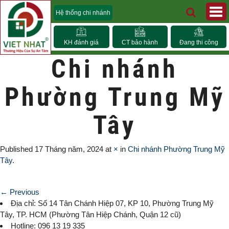
Hệ thống chi nhánh
KH đánh giá
CT bảo hành
Đang thi công
Chi nhánh
Phường Trung Mỹ
Tây
Published
17 Tháng năm, 2024
at
×
in
Chi nhánh Phường Trung Mỹ
Tây
.
← Previous
Địa chỉ: Số 14 Tân Chánh Hiệp 07, KP 10,
Phường Trung Mỹ
Tây
, TP. HCM (
Phường Tân Hiệp Chánh, Quận 12 cũ)
Hotline: 096 13 19 335