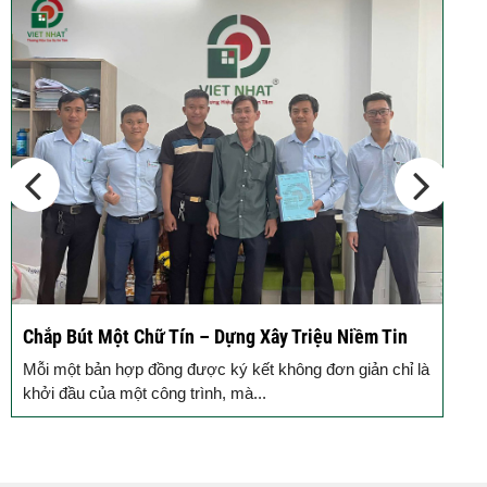
Chắp Bút Một Chữ Tín – Dựng Xây Triệu Niềm Tin
Đ
Đ
Mỗi một bản hợp đồng được ký kết không đơn giản chỉ là
M
khởi đầu của một công trình, mà...
g