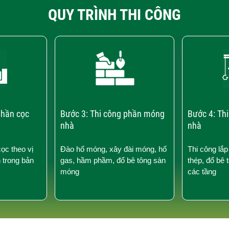
QUY TRÌNH THI CÔNG
phần cọc
Bước 3: Thi công phần móng
Bước 4: Th
nhà
nhà
cọc theo vị
Đào hố móng, xây đài móng, hố
Thi công lắp
n trong bản
gas, hầm phầm, đổ bê tông sàn
thép, đổ bê 
móng
các tầng