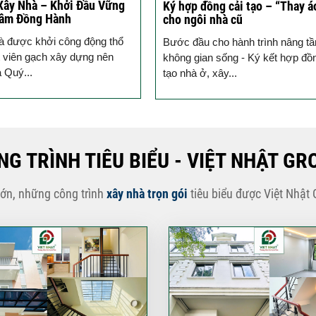
Xây Nhà – Khởi Đầu Vững
Ký hợp đồng cải tạo – “Thay á
Tâm Đồng Hành
cho ngôi nhà cũ
à được khởi công động thổ
Bước đầu cho hành trình nâng t
 viên gạch xây dựng nên
không gian sống - Ký kết hợp đồ
a Quý...
tạo nhà ở, xây...
NG TRÌNH TIÊU BIỂU - VIỆT NHẬT GR
lớn, những công trình
xây nhà trọn gói
tiêu biểu được Việt Nhật 