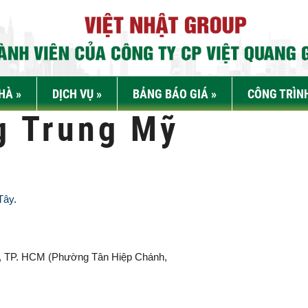
NHÀ
»
DỊCH VỤ
»
BẢNG BÁO GIÁ
»
CÔNG TRÌN
g Trung Mỹ
Tây
.
, TP. HCM (
Phường Tân Hiệp Chánh,