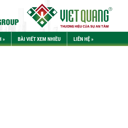
H
»
BÀI VIẾT XEM NHIỀU
LIÊN HỆ
»