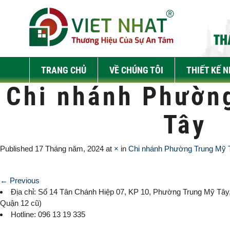
TRANG CHỦ
VỀ CHÚNG TÔI
THIẾT KẾ 
Chi nhánh Phườn
Tây
Published
17 Tháng năm, 2024
at
×
in
Chi nhánh Phường Trung Mỹ 
← Previous
Địa chỉ: Số 14 Tân Chánh Hiệp 07, KP 10,
Phường Trung Mỹ Tây
Quận 12 cũ)
Hotline: 096 13 19 335