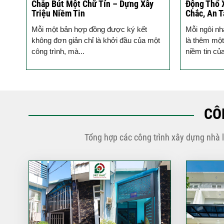
ào
Chắp Bút Một Chữ Tín – Dựng Xây
Động Thổ 
Triệu Niềm Tin
Chắc, An 
ho
Mỗi một bản hợp đồng được ký kết
Mỗi ngôi nh
hủ,
không đơn giản chỉ là khởi đầu của một
là thêm một
công trình, mà...
niềm tin củ
CÔ
Tổng hợp các công trình xây dựng nhà 