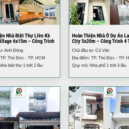
ện Nhà Biệt Thự Liền Kề
Hoàn Thiện Nhà Ở Dự Án L
illage 6x15m – Công Trình
City 5x20m – Công Trình 4 
iện Đại
Đẳng Cấp TP.HCM
tư: Anh Đông
Chủ đầu tư: Cô Vân
 TP. Thủ Đức - TP. HCM
Địa điểm: TP. Thủ Đức - TP.
à biệt thự 1 trệt 2 lầu
Quy mô: Nhà phố 1 trệt 3 lầu