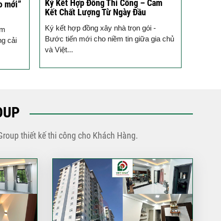
Ký Kết Hợp Đồng Thi Công – Cam
Một Ch
o mới”
Kết Chất Lượng Từ Ngày Đầu
Tạo T
Ký kết hợp đồng xây nhà trọn gói -
Vừa qua
ầm
Bước tiến mới cho niềm tin giữa gia chủ
tưởng 
ng cải
và Việt...
trình k
OUP
Group thiết kế thi công cho Khách Hàng.