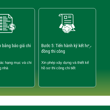
›
p bảng báo giá chi
Bước 5: Tiến hành ký kết hợp
Bước
đồng thi công
công
các hạng mục và chi
Xin phép xây dựng và thiết kế
Kiểm
g nhà
hồ sơ thi công chi tiết
công