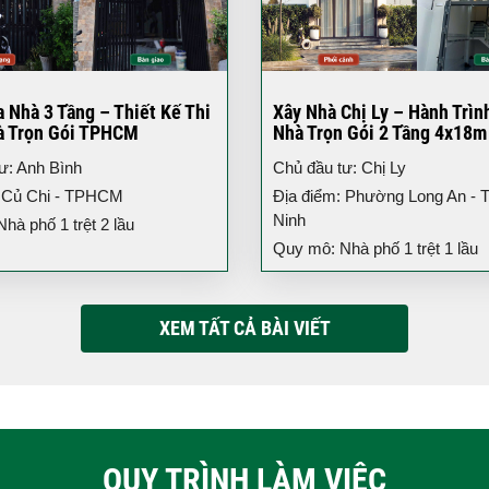
 Nhà 3 Tầng – Thiết Kế Thi
Xây Nhà Chị Ly – Hành Trìn
à Trọn Gói TPHCM
Nhà Trọn Gói 2 Tầng 4x18m
ư: Anh Bình
Chủ đầu tư: Chị Ly
: Củ Chi - TPHCM
Địa điểm: Phường Long An - T
Ninh
hà phố 1 trệt 2 lầu
Quy mô: Nhà phố 1 trệt 1 lầu
XEM TẤT CẢ BÀI VIẾT
QUY TRÌNH LÀM VIỆC