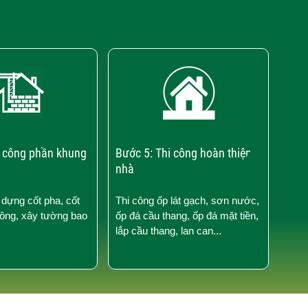
›
i công phần khung
Bước 5: Thi công hoàn thiện
Bước
nhà
điện
 dựng cốt pha, cốt
Thi công ốp lát gạch, sơn nước,
Thi 
tông, xây tường bao
ốp đá cầu thang, ốp đá mặt tiền,
nước
lắp cầu thang, lan can...