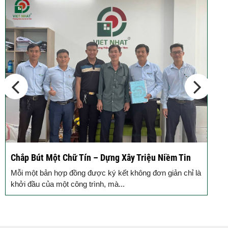
Chắp Bút Một Chữ Tín – Dựng Xây Triệu Niềm Tin
Đ
Đ
Mỗi một bản hợp đồng được ký kết không đơn giản chỉ là
M
khởi đầu của một công trình, mà...
g