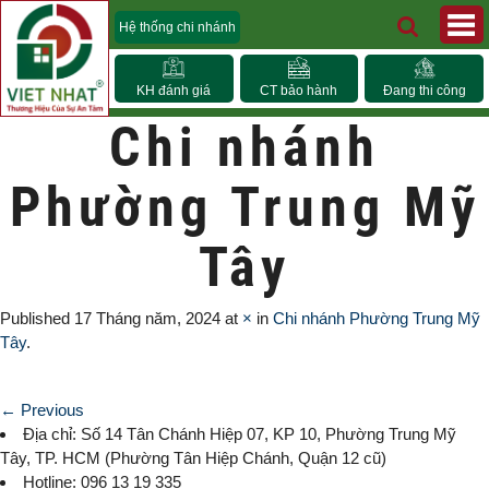
Hệ thống chi nhánh
KH đánh giá
CT bảo hành
Đang thi công
Chi nhánh
Phường Trung Mỹ
Tây
Published
17 Tháng năm, 2024
at
×
in
Chi nhánh Phường Trung Mỹ
Tây
.
← Previous
Địa chỉ: Số 14 Tân Chánh Hiệp 07, KP 10,
Phường Trung Mỹ
Tây
, TP. HCM (
Phường Tân Hiệp Chánh, Quận 12 cũ)
Hotline: 096 13 19 335