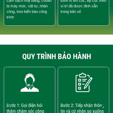
Làm sạch mặt bằng, chuẩn
Định vị tim cọc, ép cọc theo
bị máy móc. vật tư, nhân
vị trí đã được định sẵn
công, treo biển báo công
trong bản vẻ
trình
QUY TRÌNH BẢO HÀNH
‹
›
Bước 1: Gọi điện hỏi
Bước 2: Tiếp nhận thông
thăm chăm sóc công
tin và cử nhân sự xuống