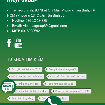
NHẬT GROUP
Trụ sở chính:
83 Nhất Chi Mai, Phường Tân Bình, TP.
HCM (
Phường 13, Quận Tân Bình cũ)
Hotline
: 096 13 19 335
Email:
vietnhatgroup89@gmail.com
MST:
0316998592
TỪ KHÓA TÌM KIẾM
Đơn giá thiết kế nhà 2025
Đơn giá xây nhà trọn gói
Giá xây dựng nhà phần thô
Đơn giá sửa chữa nhà trọn gói
1000+ Mẫu nhà phố đẹp
Tổng hợp báo giá 2025
1000+ mẫu thiết kế biệt thự đẹp
Công ty xây dựng nhà Tp HCM
Sửa nhà nâng tầng
Đơn giá xây nhà cấp 4