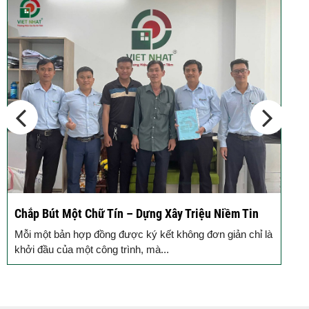
Động Thổ Xây Nhà – Khởi Đầu Vững Chắc, An Tâm
K
Đồng Hành
c
Mỗi ngôi nhà được khởi công động thổ là thêm một viên
B
gạch xây dựng nên niềm tin của Quý...
k