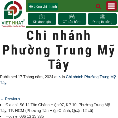
Hệ thống chi nhánh
KH đánh giá
CT bảo hành
Đang thi công
Chi nhánh
Phường Trung Mỹ
Tây
Published
17 Tháng năm, 2024
at
×
in
Chi nhánh Phường Trung Mỹ
Tây
.
← Previous
Địa chỉ: Số 14 Tân Chánh Hiệp 07, KP 10,
Phường Trung Mỹ
Tây
, TP. HCM (
Phường Tân Hiệp Chánh, Quận 12 cũ)
Hotline: 096 13 19 335