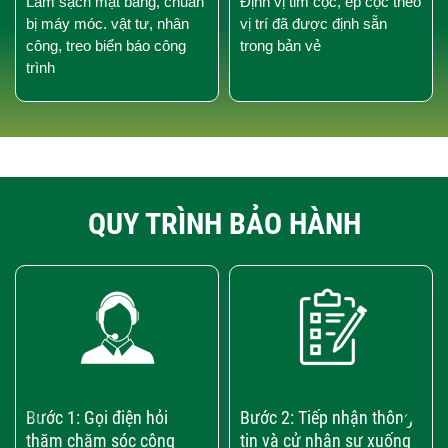
Làm sạch mặt bằng, chuẩn
Định vị tim cọc, ép cọc theo
bị máy móc. vật tư, nhân
vị trí đã được định sẵn
công, treo biển báo công
trong bản vẻ
trình
QUY TRÌNH BẢO HÀNH
‹
›
Bước 1: Gọi điện hỏi
Bước 2: Tiếp nhận thông
thăm chăm sóc công
tin và cử nhân sự xuống