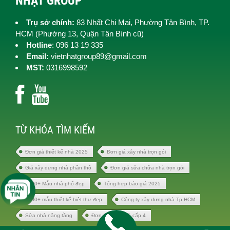
NHẬT GROUP
Trụ sở chính:
83 Nhất Chi Mai, Phường Tân Bình, TP.
HCM (
Phường 13, Quận Tân Bình cũ)
Hotline
: 096 13 19 335
Email:
vietnhatgroup89@gmail.com
MST:
0316998592
TỪ KHÓA TÌM KIẾM
Đơn giá thiết kế nhà 2025
Đơn giá xây nhà trọn gói
Giá xây dựng nhà phần thô
Đơn giá sửa chữa nhà trọn gói
1000+ Mẫu nhà phố đẹp
Tổng hợp báo giá 2025
1000+ mẫu thiết kế biệt thự đẹp
Công ty xây dựng nhà Tp HCM
Sửa nhà nâng tầng
Đơn giá xây nhà cấp 4