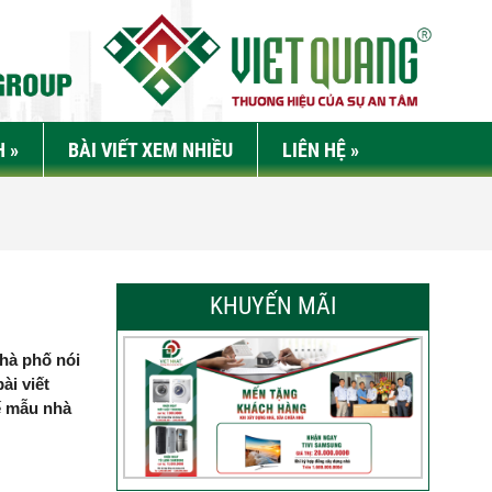
H
»
BÀI VIẾT XEM NHIỀU
LIÊN HỆ
»
KHUYẾN MÃI
nhà phố nói
ài viết
kế mẫu nhà