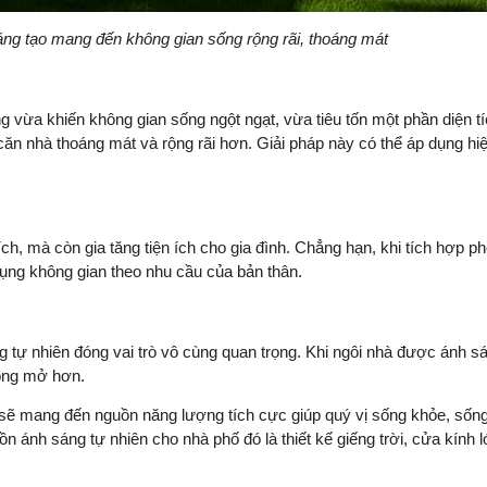
áng tạo mang đến không gian sống rộng rãi, thoáng mát
vừa khiến không gian sống ngột ngạt, vừa tiêu tốn một phần diện t
 căn nhà thoáng mát và rộng rãi hơn. Giải pháp này có thể áp dụng hi
ích, mà còn gia tăng tiện ích cho gia đình. Chẳng hạn, khi tích hợp p
dụng không gian theo nhu cầu của bản thân.
ng tự nhiên đóng vai trò vô cùng quan trọng. Khi ngôi nhà được ánh s
 rộng mở hơn.
 sẽ mang đến nguồn năng lượng tích cực giúp quý vị sống khỏe, sống
n ánh sáng tự nhiên cho nhà phố đó là thiết kế giếng trời, cửa kính 