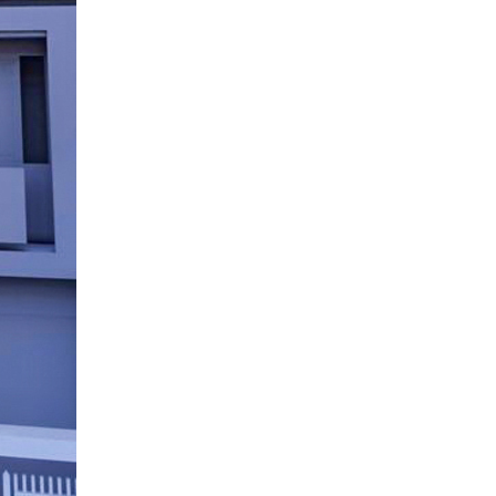
phố 3 tầng của đội ngũ
Việt Nhật Group
Đánh giá của anh Hiệp về
công tác xây dựng nhà
phố 3 tầng của đội ngũ
Việt Nhật Group cho gia
đình anh sau 2,5 tháng thi
công
Đánh giá của anh Nhân về
công tác xây dựng 3 căn
liền kề nhà phố 2 tầng nhà
anh Nhân ở Gò Vấp
Đánh giá của chú Ba về
công tác xây dựng nhà
phố cho gia đình chú ở
Quận Bình Tân
Đánh giá của anh Quyền
về công tác xây nhà của
Việt Nhật Group