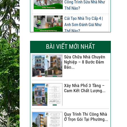
Công Trình Sửa Nhà Như
Thế Nào?
Cải Tạo Nhà Trọ Cấp 4 |
Anh Sơn Đánh Giá Như
Thế Nào?
Đánh Giá Của Anh Nghĩa
BÀI VIẾT MỚI NHẤT
Về Công Trình Sửa Nhà
Phường Phú Thọ
Sửa Chữa Nhà Chuyên
Nghiệp – 8 Bước Đảm
Đánh Giá Của Anh Long
Bảo...
Về Công Trình Sửa Chữa
Nhà Phố
Xây Nhà Phố 3 Tầng –
Đánh Giá Của Chị Dung Về
Cam Kết Chất Lượng...
Công Trình Sửa Chữa Nhà
Phố
Đánh Giá Của Anh Khoa
Quy Trình Thi Công Nhà
Về Công Trình Sửa Nhà 3
Ở Trọn Gói Tại Phường...
Tầng