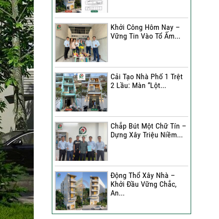
Đánh Giá Của Anh Bình Về
Công Trình Sửa Nhà 3
Khởi Công Hôm Nay –
Tầng
Vững Tin Vào Tổ Ấm...
Đánh Giá Của Chị Hạnh Về
Công Trình Sửa Nhà 2
Tầng
Cải Tạo Nhà Phố 1 Trệt
2 Lầu: Màn “Lột...
Sửa Nhà Trọn Gói | Chị Lê
A Đánh Giá Như Thế Nào?
Chắp Bút Một Chữ Tín –
Xây Nhà Phố Hẻm Nhỏ |
Dựng Xây Triệu Niềm...
Anh Duy Đánh Giá Như
Thế Nào?
30 Ngày Thay Áo Mới | Chị
Động Thổ Xây Nhà –
Kim Nhận Xét Như Thế
Khởi Đầu Vững Chắc,
Nào?
An...
Anh Tuấn Đánh Giá Như
Thế Nào Về Công Trình