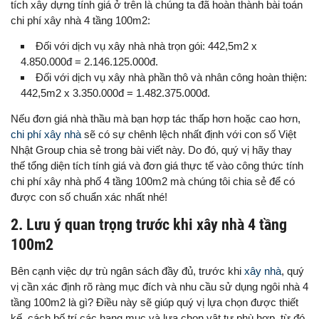
tích xây dựng tính giá ở trên là chúng ta đã hoàn thành bài toán
chi phí xây nhà 4 tầng 100m2:
Đối với dịch vụ xây nhà nhà trọn gói: 442,5m2 x
4.850.000đ = 2.146.125.000đ.
Đối với dịch vụ xây nhà phần thô và nhân công hoàn thiện:
442,5m2 x 3.350.000đ = 1.482.375.000đ.
Nếu đơn giá nhà thầu mà bạn hợp tác thấp hơn hoặc cao hơn,
chi phí xây nhà
sẽ có sự chênh lệch nhất định với con số Việt
Nhật Group chia sẻ trong bài viết này. Do đó, quý vị hãy thay
thế tổng diện tích tính giá và đơn giá thực tế vào công thức tính
chi phí xây nhà phố 4 tầng 100m2 mà chúng tôi chia sẻ để có
được con số chuẩn xác nhất nhé!
2. Lưu ý quan trọng trước khi xây nhà 4 tầng
100m2
Bên cạnh việc dự trù ngân sách đầy đủ, trước khi
xây nhà
, quý
vị cần xác định rõ ràng mục đích và nhu cầu sử dụng ngôi nhà 4
tầng 100m2 là gì? Điều này sẽ giúp quý vị lựa chọn được thiết
kế, cách bố trí các hạng mục và lựa chọn vật tư phù hợp, từ đó