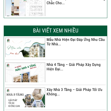
Chắc Cho...
Nhà 4 Tầng – Giải Pháp Xây Dựng
Hiện Đại...
BÀI VIẾT XEM NHIỀU
Mẫu Nhà Hiện Đại Đáp Ứng Nhu Cầu
Từ Nhà...
Ký hợp đồng cải tạo – “Thay áo mới”
cho...
Nhà 4 Tầng – Giải Pháp Xây Dựng
Hiện Đại...
Xây Nhà 3 Tầng – Giải Pháp Tối Ưu
Không...
Xây Nhà 3 Tầng – Giải Pháp Tối Ưu
Không...
Ký Kết Hợp Đồng Thi Công – Cam
Kết Chất...