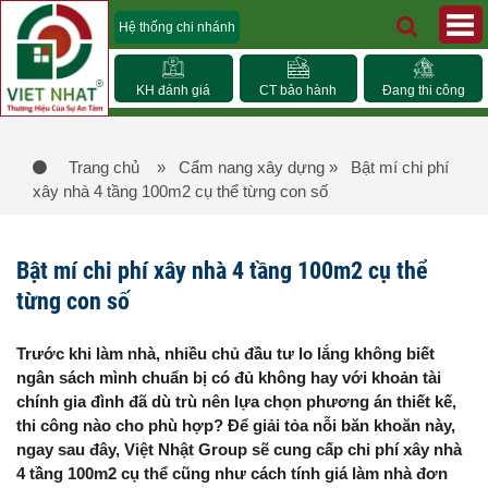
Hệ thống chi nhánh
KH đánh giá
CT bảo hành
Đang thi công
Trang chủ
» Cẩm nang xây dựng
» Bật mí chi phí
xây nhà 4 tầng 100m2 cụ thể từng con số
Bật mí chi phí xây nhà 4 tầng 100m2 cụ thể
từng con số
Trước khi làm nhà, nhiều chủ đầu tư lo lắng không biết
ngân sách mình chuẩn bị có đủ không hay với khoản tài
chính gia đình đã dù trù nên lựa chọn phương án thiết kế,
thi công nào cho phù hợp? Để giải tỏa nỗi băn khoăn này,
ngay sau đây, Việt Nhật Group sẽ cung cấp chi phí xây nhà
4 tầng 100m2 cụ thể cũng như cách tính giá làm nhà đơn