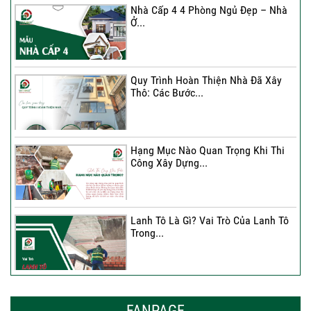
Nhà Cấp 4 4 Phòng Ngủ Đẹp – Nhà
Ở...
Một Chữ Ký – Một Hành Trình Kiến
Tạo Tổ...
Quy Trình Hoàn Thiện Nhà Đã Xây
Thô: Các Bước...
Hạng Mục Nào Quan Trọng Khi Thi
Công Xây Dựng...
Lanh Tô Là Gì? Vai Trò Của Lanh Tô
Trong...
Mẫu Nhà Đẹp 2026 – Xu Hướng
Thiết Kế Hòa...
FANPAGE