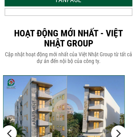
Thời Gian Tháo Cốp Pha Sau Khi Đổ
Bê Tông...
HOẠT ĐỘNG MỚI NHẤT - VIỆT
NHẬT GROUP
THÔNG BÁO KẾ HOẠCH TĂNG ĐƠN
Cập nhật hoạt động mới nhất của Việt Nhật Group từ tất cả
GIÁ XÂY DỰNG NHÀ...
dự án đến nội bộ của công ty.
Thép Râu Tường – Kinh Nghiệm Thi
Công Chuẩn Kỹ...
10 Vị Trí Nên Xây Gạch Đinh – Chủ
Đầu...