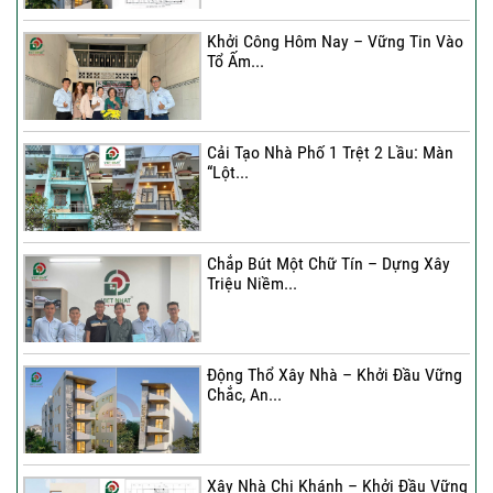
Khởi Công Hôm Nay – Vững Tin Vào
Tổ Ấm...
Cải Tạo Nhà Phố 1 Trệt 2 Lầu: Màn
“Lột...
Chắp Bút Một Chữ Tín – Dựng Xây
Triệu Niềm...
Động Thổ Xây Nhà – Khởi Đầu Vững
Chắc, An...
Xây Nhà Chị Khánh – Khởi Đầu Vững