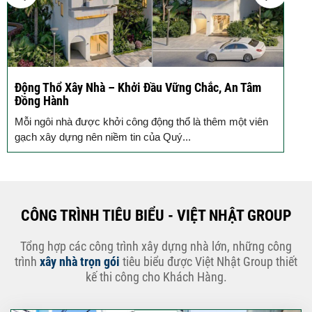
Động Thổ Xây Nhà – Khởi Đầu Vững Chắc, An Tâm
K
Đồng Hành
c
Mỗi ngôi nhà được khởi công động thổ là thêm một viên
B
gạch xây dựng nên niềm tin của Quý...
k
CÔNG TRÌNH TIÊU BIỂU - VIỆT NHẬT GROUP
Tổng hợp các công trình xây dựng nhà lớn, những công
trình
xây nhà trọn gói
tiêu biểu được Việt Nhật Group thiết
kế thi công cho Khách Hàng.