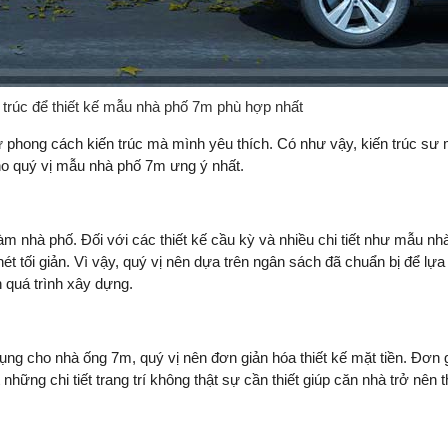
 trúc để thiết kế mẫu nhà phố 7m phù hợp nhất
 sư phong cách kiến trúc mà mình yêu thích. Có như vậy, kiến trúc sư
ho quý vị mẫu nhà phố 7m ưng ý nhất.
m nhà phố. Đối với các thiết kế cầu kỳ và nhiều chi tiết như mẫu n
ét tối giản. Vì vậy, quý vị nên dựa trên ngân sách đã chuẩn bị để lự
n quá trình xây dựng.
ng cho nhà ống 7m, quý vị nên đơn giản hóa thiết kế mặt tiền. Đơn 
hững chi tiết trang trí không thật sự cần thiết giúp căn nhà trở nên 