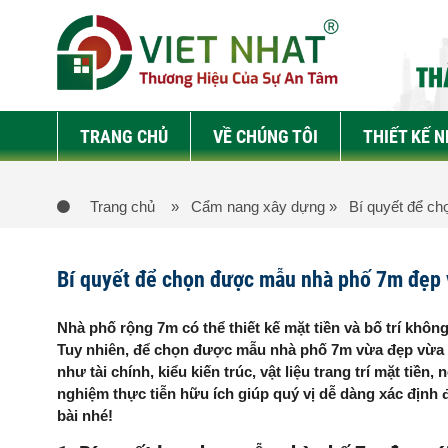
TRANG CHỦ
VỀ CHÚNG TÔI
THIẾT KẾ 
Trang chủ
» Cẩm nang xây dựng
» Bí quyết để chọ
Bí quyết để chọn được mẫu nhà phố 7m đẹp v
Nhà phố rộng 7m có thể thiết kế mặt tiền và bố trí khô
Tuy nhiên, để chọn được mẫu nhà phố 7m vừa đẹp vừa nhi
như tài chính, kiểu kiến trúc, vật liệu trang trí mặt tiền
nghiệm thực tiễn hữu ích giúp quý vị dễ dàng xác định
bài nhé!