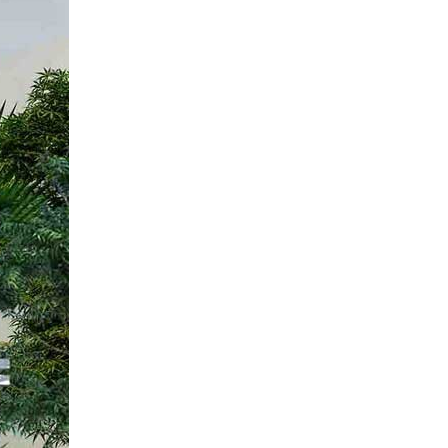
phố 3 tầng của đội ngũ
Việt Nhật Group
Đánh giá của anh Hiệp về
công tác xây dựng nhà
phố 3 tầng của đội ngũ
Việt Nhật Group cho gia
đình anh sau 2,5 tháng thi
công
Đánh giá của anh Nhân về
công tác xây dựng 3 căn
liền kề nhà phố 2 tầng nhà
anh Nhân ở Gò Vấp
Đánh giá của chú Ba về
công tác xây dựng nhà
phố cho gia đình chú ở
Quận Bình Tân
Đánh giá của anh Quyền
về công tác xây nhà của
Việt Nhật Group