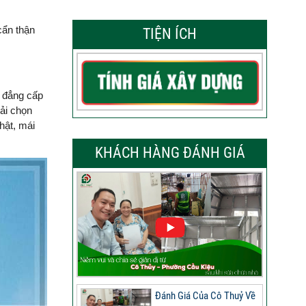
cẩn thận
TIỆN ÍCH
, đẳng cấp
hải chọn
hật, mái
KHÁCH HÀNG ĐÁNH GIÁ
Đánh Giá Của Cô Thuỷ Về