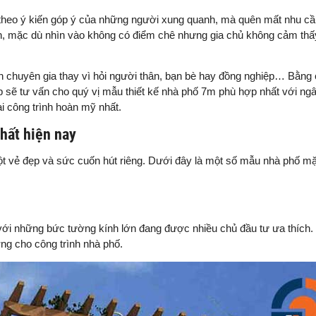
theo ý kiến góp ý của những người xung quanh, mà quên mất nhu cầ
ành, mặc dù nhìn vào không có điểm chê nhưng gia chủ không cảm th
iến chuyên gia thay vì hỏi người thân, bạn bè hay đồng nghiệp… Bằng
p sẽ tư vấn cho quý vị mẫu thiết kế nhà phố 7m phù hợp nhất với ng
i công trình hoàn mỹ nhất.
hất hiện nay
t vẻ đẹp và sức cuốn hút riêng. Dưới đây là một số mẫu nhà phố mặ
 với những bức tường kính lớn đang được nhiều chủ đầu tư ưa thích
ng cho công trình nhà phố.