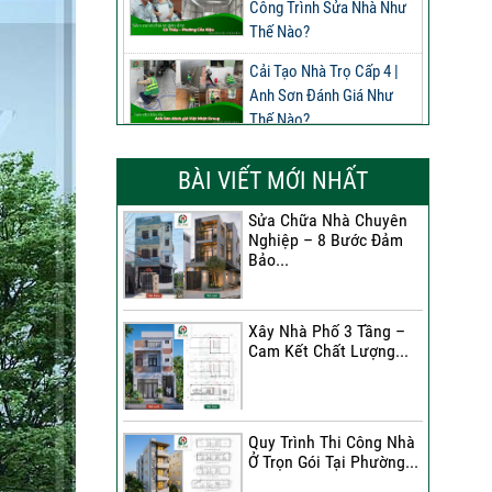
Công Trình Sửa Nhà Như
Thế Nào?
Cải Tạo Nhà Trọ Cấp 4 |
Anh Sơn Đánh Giá Như
Thế Nào?
Đánh Giá Của Anh Nghĩa
BÀI VIẾT MỚI NHẤT
Về Công Trình Sửa Nhà
Phường Phú Thọ
Sửa Chữa Nhà Chuyên
Nghiệp – 8 Bước Đảm
Đánh Giá Của Anh Long
Bảo...
Về Công Trình Sửa Chữa
Nhà Phố
Xây Nhà Phố 3 Tầng –
Đánh Giá Của Chị Dung Về
Cam Kết Chất Lượng...
Công Trình Sửa Chữa Nhà
Phố
Đánh Giá Của Anh Khoa
Quy Trình Thi Công Nhà
Về Công Trình Sửa Nhà 3
Ở Trọn Gói Tại Phường...
Tầng