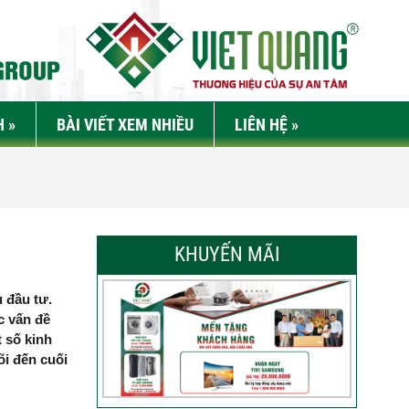
H
»
BÀI VIẾT XEM NHIỀU
LIÊN HỆ
»
KHUYẾN MÃI
ủ đầu tư.
c vấn đề
t số kinh
õi đến cuối