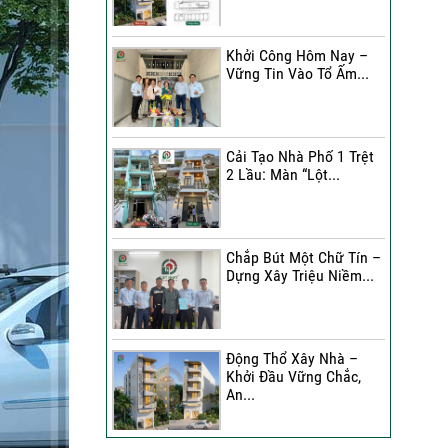
Đánh Giá Của Anh Bình Về
Công Trình Sửa Nhà 3
Khởi Công Hôm Nay –
Tầng
Vững Tin Vào Tổ Ấm...
Đánh Giá Của Chị Hạnh Về
Công Trình Sửa Nhà 2
Tầng
Cải Tạo Nhà Phố 1 Trệt
2 Lầu: Màn “Lột...
Sửa Nhà Trọn Gói | Chị Lê
A Đánh Giá Như Thế Nào?
Chắp Bút Một Chữ Tín –
Xây Nhà Phố Hẻm Nhỏ |
Dựng Xây Triệu Niềm...
Anh Duy Đánh Giá Như
Thế Nào?
30 Ngày Thay Áo Mới | Chị
Động Thổ Xây Nhà –
Kim Nhận Xét Như Thế
Khởi Đầu Vững Chắc,
Nào?
An...
Anh Tuấn Đánh Giá Như
Thế Nào Về Công Trình