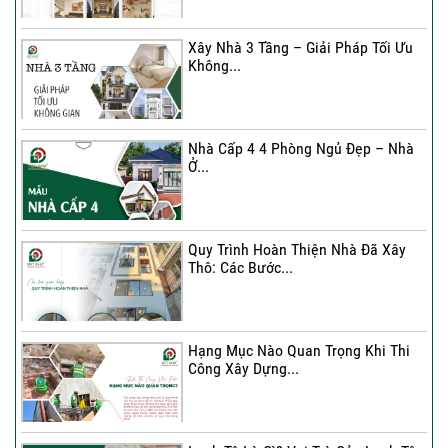
cho...
Xây Nhà 3 Tầng – Giải Pháp Tối Ưu
Không...
Xây Nhà 3 Tầng – Giải Pháp Tối Ưu
Không...
Nhà Cấp 4 4 Phòng Ngủ Đẹp – Nhà
Ở...
Ký Kết Hợp Đồng Thi Công – Cam
Kết Chất...
Quy Trình Hoàn Thiện Nhà Đã Xây
Thô: Các Bước...
Hạng Mục Nào Quan Trọng Khi Thi
Công Xây Dựng...