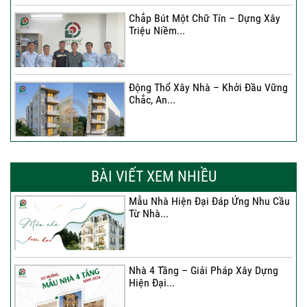
Chắp Bút Một Chữ Tín – Dựng Xây
Triệu Niềm...
Động Thổ Xây Nhà – Khởi Đầu Vững
Chắc, An...
Xây Nhà Chị Khánh – Khởi Đầu Vững
Chắc Cho...
BÀI VIẾT XEM NHIỀU
Mẫu Nhà Hiện Đại Đáp Ứng Nhu Cầu
Từ Nhà...
Nhà 4 Tầng – Giải Pháp Xây Dựng
Hiện Đại...
Nhà 4 Tầng – Giải Pháp Xây Dựng
Hiện Đại...
Ký hợp đồng cải tạo – “Thay áo mới”