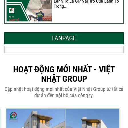
Lanh Tô Là Gì? Vai Trò Của Lanh Tô
Trong...
Mẫu Nhà Đẹp 2026 – Xu Hướng
Thiết Kế Hòa...
FANPAGE
Thời Gian Tháo Cốp Pha Sau Khi Đổ
Bê Tông...
HOẠT ĐỘNG MỚI NHẤT - VIỆT
NHẬT GROUP
THÔNG BÁO KẾ HOẠCH TĂNG ĐƠN
Cập nhật hoạt động mới nhất của Việt Nhật Group từ tất cả
GIÁ XÂY DỰNG NHÀ...
dự án đến nội bộ của công ty.
Thép Râu Tường – Kinh Nghiệm Thi
Công Chuẩn Kỹ...