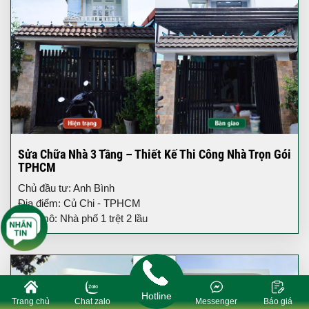
Sửa Chữa Nhà 3 Tầng – Thiết Kế Thi Công Nhà Trọn Gói
TPHCM
Chủ đầu tư: Anh Bình
Địa điểm: Củ Chi - TPHCM
Quy mô: Nhà phố 1 trệt 2 lầu
Hotline
Trang chủ
Chat zalo
Messenger
Báo giá