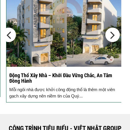
10 Vị Trí Nên Xây Gạch Đinh – Chủ
Đầu...
Động Thổ Xây Nhà – Khởi Đầu Vững Chắc, An Tâm
K
Đồng Hành
c
Mỗi ngôi nhà được khởi công động thổ là thêm một viên
B
gạch xây dựng nên niềm tin của Quý...
k
CÔNG TRÌNH TIÊU BIỂU - VIỆT NHẬT GROUP