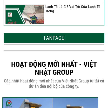
Lanh Tô Là Gì? Vai Trò Của Lanh Tô
Trong...
Mẫu Nhà Đẹp 2026 – Xu Hướng
Thiết Kế Hòa...
FANPAGE
Thời Gian Tháo Cốp Pha Sau Khi Đổ
Bê Tông...
HOẠT ĐỘNG MỚI NHẤT - VIỆT
NHẬT GROUP
THÔNG BÁO KẾ HOẠCH TĂNG ĐƠN
Cập nhật hoạt động mới nhất của Việt Nhật Group từ tất cả
GIÁ XÂY DỰNG NHÀ...
dự án đến nội bộ của công ty.
Thép Râu Tường – Kinh Nghiệm Thi