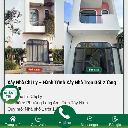
Xây Nhà Chị Ly – Hành Trình Xây Nhà Trọn Gói 2 Tầng
4x18m
Chủ đầu tư: Chị Ly
Địa điểm: Phường Long An - Tỉnh Tây Ninh
Quy mô: Nhà phố 1 trệt 1 lầu
Hotline
Trang chủ
Chat zalo
Messenger
Báo giá