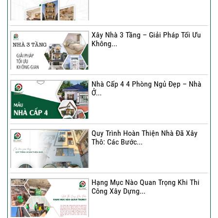
Ký hợp đồng cải tạo – “Thay áo mới”
cho...
Xây Nhà 3 Tầng – Giải Pháp Tối Ưu
Không...
Xây Nhà 3 Tầng – Giải Pháp Tối Ưu
Không...
Nhà Cấp 4 4 Phòng Ngủ Đẹp – Nhà
Ở...
Ký Kết Hợp Đồng Thi Công – Cam
Kết Chất...
Quy Trình Hoàn Thiện Nhà Đã Xây
Thô: Các Bước...
Hạng Mục Nào Quan Trọng Khi Thi
Công Xây Dựng...