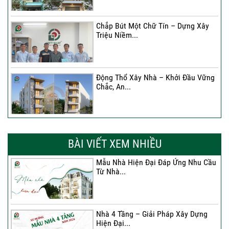
Chắp Bút Một Chữ Tín – Dựng Xây
Triệu Niềm...
Động Thổ Xây Nhà – Khởi Đầu Vững
Chắc, An...
Xây Nhà Chị Khánh – Khởi Đầu Vững
Chắc Cho...
BÀI VIẾT XEM NHIỀU
Mẫu Nhà Hiện Đại Đáp Ứng Nhu Cầu
Từ Nhà...
Nhà 4 Tầng – Giải Pháp Xây Dựng
Hiện Đại...
Nhà 4 Tầng – Giải Pháp Xây Dựng
Hiện Đại...