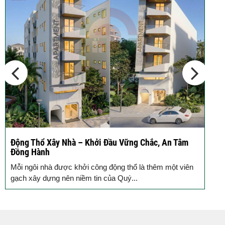
Công Chuẩn Kỹ...
10 Vị Trí Nên Xây Gạch Đinh – Chủ
Đầu...
Động Thổ Xây Nhà – Khởi Đầu Vững Chắc, An Tâm
K
Đồng Hành
c
Mỗi ngôi nhà được khởi công động thổ là thêm một viên
B
gạch xây dựng nên niềm tin của Quý...
k