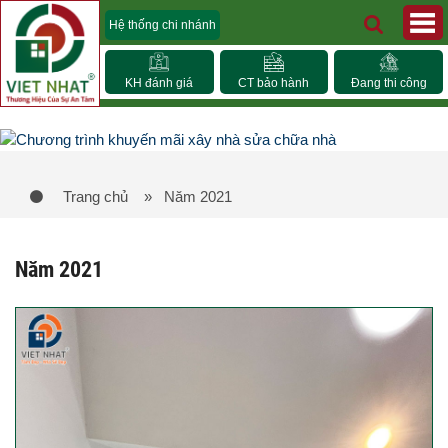
Hệ thống chi nhánh
KH đánh giá
CT bảo hành
Đang thi công
Trang chủ
» Năm 2021
Năm 2021