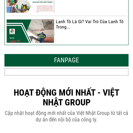
Lanh Tô Là Gì? Vai Trò Của Lanh Tô
Trong...
Mẫu Nhà Đẹp 2026 – Xu Hướng
Thiết Kế Hòa...
FANPAGE
Thời Gian Tháo Cốp Pha Sau Khi Đổ
Bê Tông...
HOẠT ĐỘNG MỚI NHẤT - VIỆT
NHẬT GROUP
THÔNG BÁO KẾ HOẠCH TĂNG ĐƠN
Cập nhật hoạt động mới nhất của Việt Nhật Group từ tất cả
GIÁ XÂY DỰNG NHÀ...
dự án đến nội bộ của công ty.