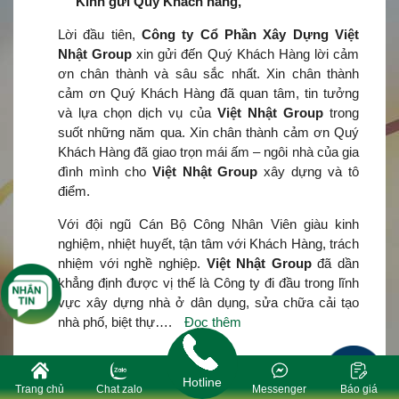
Kính gửi Quý Khách hàng,
Lời đầu tiên,
Công ty Cổ Phần Xây Dựng Việt
Nhật Group
xin gửi đến Quý Khách Hàng lời cảm
ơn chân thành và sâu sắc nhất. Xin chân thành
cảm ơn Quý Khách Hàng đã quan tâm, tin tưởng
và lựa chọn dịch vụ của
Việt Nhật Group
trong
suốt những năm qua. Xin chân thành cảm ơn Quý
Khách Hàng đã giao trọn mái ấm – ngôi nhà của gia
đình mình cho
Việt Nhật Group
xây dựng và tô
điểm.
Với đội ngũ Cán Bộ Công Nhân Viên giàu kinh
nghiệm, nhiệt huyết, tận tâm với Khách Hàng, trách
nhiệm với nghề nghiệp.
Việt Nhật Group
đã dần
khẳng định được vị thế là Công ty đi đầu trong lĩnh
vực xây dựng nhà ở dân dụng, sửa chữa cải tạo
nhà phố, biệt thự….
Đọc thêm
Hotline
Trang chủ
Chat zalo
Messenger
Báo giá