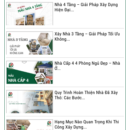
Nhà 4 Tầng – Giải Pháp Xây Dựng
Hiện Đại...
Ký hợp đồng cải tạo – “Thay áo mới”
cho...
Xây Nhà 3 Tầng – Giải Pháp Tối Ưu
Không...
Xây Nhà 3 Tầng – Giải Pháp Tối Ưu
Không...
Nhà Cấp 4 4 Phòng Ngủ Đẹp – Nhà
Ở...
Ký Kết Hợp Đồng Thi Công – Cam
Kết Chất...
Quy Trình Hoàn Thiện Nhà Đã Xây
Thô: Các Bước...
Hạng Mục Nào Quan Trọng Khi Thi
Công Xây Dựng...