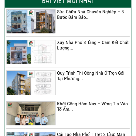
BÀI VIẾT MỚI NHẤT
Sửa Chữa Nhà Chuyên Nghiệp – 8
Bước Đảm Bảo...
Xây Nhà Phố 3 Tầng – Cam Kết Chất
Lượng...
Quy Trình Thi Công Nhà Ở Trọn Gói
Tại Phường...
Khởi Công Hôm Nay – Vững Tin Vào
Tổ Ấm...
Cải Tạo Nhà Phố 1 Trệt 2 Lầu: Màn