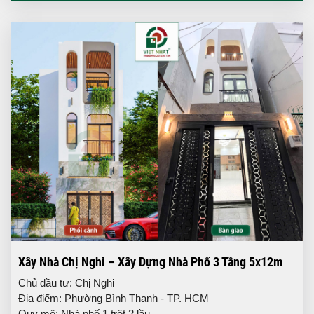
Xây Nhà Chị Nghi – Xây Dựng Nhà Phố 3 Tầng 5x12m
Chủ đầu tư: Chị Nghi
Địa điểm: Phường Bình Thạnh - TP. HCM
Quy mô: Nhà phố 1 trệt 2 lầu