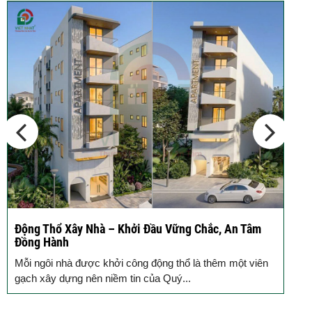
Thép Râu Tường – Kinh Nghiệm Thi
Công Chuẩn Kỹ...
10 Vị Trí Nên Xây Gạch Đinh – Chủ
Đầu...
Động Thổ Xây Nhà – Khởi Đầu Vững Chắc, An Tâm
K
Đồng Hành
c
Mỗi ngôi nhà được khởi công động thổ là thêm một viên
B
gạch xây dựng nên niềm tin của Quý...
k