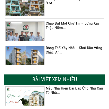
“Lột...
Chắp Bút Một Chữ Tín – Dựng Xây
Triệu Niềm...
Động Thổ Xây Nhà – Khởi Đầu Vững
Chắc, An...
Xây Nhà Chị Khánh – Khởi Đầu Vững
Chắc Cho...
BÀI VIẾT XEM NHIỀU
Mẫu Nhà Hiện Đại Đáp Ứng Nhu Cầu
Từ Nhà...
Nhà 4 Tầng – Giải Pháp Xây Dựng
Hiện Đại...