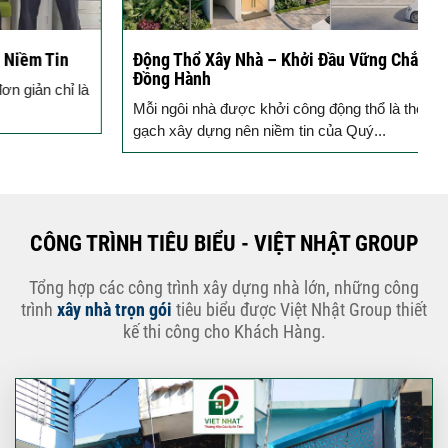
Động Thổ Xây Nhà – Khởi Đầu Vững Chắc, An Tâm
K
Đồng Hành
c
Mỗi ngôi nhà được khởi công động thổ là thêm một viên
B
gạch xây dựng nên niềm tin của Quý...
k
CÔNG TRÌNH TIÊU BIỂU - VIỆT NHẬT GROUP
Tổng hợp các công trình xây dựng nhà lớn, những công
trình
xây nhà trọn gói
tiêu biểu được Việt Nhật Group thiết
kế thi công cho Khách Hàng.