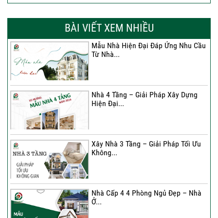
Xây Nhà Chị Khánh – Khởi Đầu Vững
Chắc Cho...
BÀI VIẾT XEM NHIỀU
Mẫu Nhà Hiện Đại Đáp Ứng Nhu Cầu
Từ Nhà...
Nhà 4 Tầng – Giải Pháp Xây Dựng
Hiện Đại...
Nhà 4 Tầng – Giải Pháp Xây Dựng
Hiện Đại...
Ký hợp đồng cải tạo – “Thay áo mới”
cho...
Xây Nhà 3 Tầng – Giải Pháp Tối Ưu
Không...
Xây Nhà 3 Tầng – Giải Pháp Tối Ưu
Không...
Nhà Cấp 4 4 Phòng Ngủ Đẹp – Nhà
Ở...
Ký Kết Hợp Đồng Thi Công – Cam