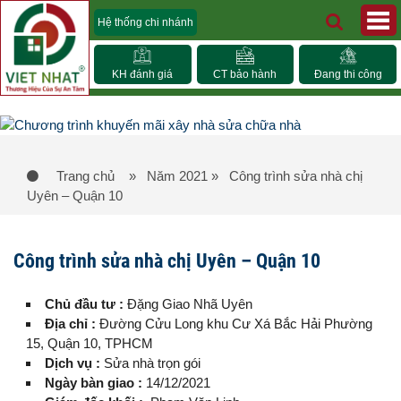
Hệ thống chi nhánh
KH đánh giá
CT bảo hành
Đang thi công
Trang chủ
» Năm 2021
» Công trình sửa nhà chị
Uyên – Quận 10
Công trình sửa nhà chị Uyên – Quận 10
Chủ đầu tư :
Đặng Giao Nhã Uyên
Địa chỉ :
Đường Cửu Long khu Cư Xá Bắc Hải Phường
15, Quận 10, TPHCM
Dịch vụ :
Sửa nhà trọn gói
Ngày bàn giao :
14/12/2021