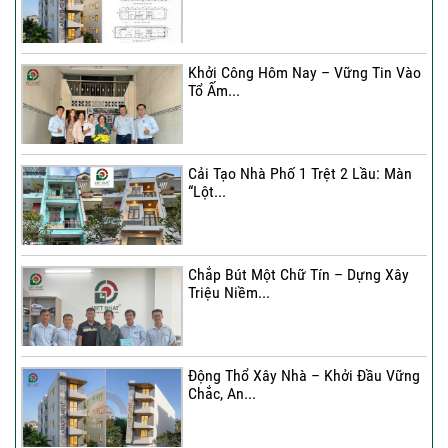
Khởi Công Hôm Nay – Vững Tin Vào
Tổ Ấm...
Cải Tạo Nhà Phố 1 Trệt 2 Lầu: Màn
“Lột...
Chắp Bút Một Chữ Tín – Dựng Xây
Triệu Niềm...
Động Thổ Xây Nhà – Khởi Đầu Vững
Chắc, An...