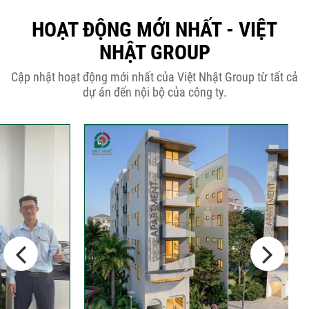
Thời Gian Tháo Cốp Pha Sau Khi Đổ
Bê Tông...
HOẠT ĐỘNG MỚI NHẤT - VIỆT
NHẬT GROUP
THÔNG BÁO KẾ HOẠCH TĂNG ĐƠN
Cập nhật hoạt động mới nhất của Việt Nhật Group từ tất cả
GIÁ XÂY DỰNG NHÀ...
dự án đến nội bộ của công ty.
Thép Râu Tường – Kinh Nghiệm Thi
Công Chuẩn Kỹ...
10 Vị Trí Nên Xây Gạch Đinh – Chủ
Đầu...